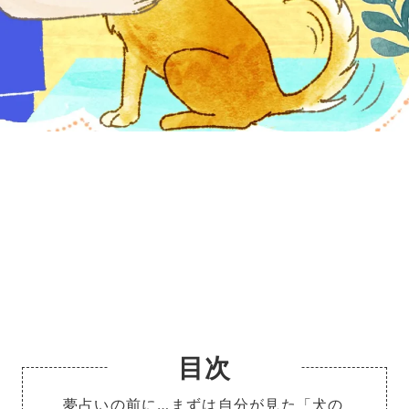
Loaded
:
5.45%
/
Unmute
目次
夢占いの前に…まずは自分が見た「犬の