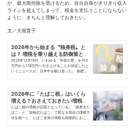
が、最大限控除を受けるため、自分自身がぎりぎり収入
ラインを超えてしまって、税金を支払うことにならない
ように、きちんと理解しておきたい。
文／大堀貴子
2026年から始まる〝独身税〟と
は？ 増税を乗り越える防御策と正
しい知識
2025年12月19日、いわゆる「年収の壁」を103
万円から178万円へ引き上げることが決定したと
いうニュースが、日本中を駆け巡った。 基礎控
除等の引き上げによ…
2026年に「たばこ税」はいくら
増える？おさえておきたい増税の
仕組み
たばこ税の増税が話題となっている。「紙巻きた
ばこ」と「加熱式たばこ」で異なる現在の課税方
法を統一し、たばこ全体の増税も段階的におこな
われる見通しだ。 喫煙者にと…