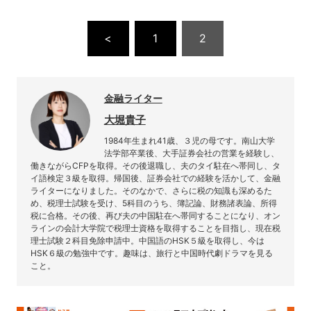
<
1
2
金融ライター
大堀貴子
1984年生まれ41歳、３児の母です。南山大学
法学部卒業後、大手証券会社の営業を経験し、
働きながらCFPを取得。その後退職し、夫のタイ駐在へ帯同し、タ
イ語検定３級を取得。帰国後、証券会社での経験を活かして、金融
ライターになりました。そのなかで、さらに税の知識も深めるた
め、税理士試験を受け、5科目のうち、簿記論、財務諸表論、所得
税に合格。その後、再び夫の中国駐在へ帯同することになり、オン
ラインの会計大学院で税理士資格を取得することを目指し、現在税
理士試験２科目免除申請中。中国語のHSK５級を取得し、今は
HSK６級の勉強中です。趣味は、旅行と中国時代劇ドラマを見る
こと。