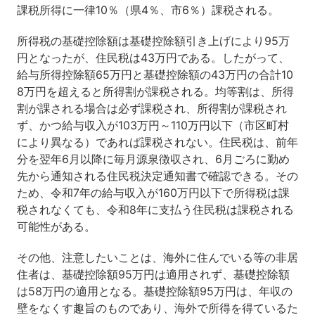
課税所得に一律10％（県4％、市6％）課税される。
所得税の基礎控除額は基礎控除額引き上げにより95万
円となったが、住民税は43万円である。したがって、
給与所得控除額65万円と基礎控除額の43万円の合計10
8万円を超えると所得割が課税される。均等割は、所得
割が課される場合は必ず課税され、所得割が課税され
ず、かつ給与収入が103万円～110万円以下（市区町村
により異なる）であれば課税されない。住民税は、前年
分を翌年6月以降に毎月源泉徴収され、6月ごろに勤め
先から通知される住民税決定通知書で確認できる。その
ため、令和7年の給与収入が160万円以下で所得税は課
税されなくても、令和8年に支払う住民税は課税される
可能性がある。
その他、注意したいことは、海外に住んでいる等の非居
住者は、基礎控除額95万円は適用されず、基礎控除額
は58万円の適用となる。基礎控除額95万円は、年収の
壁をなくす趣旨のものであり、海外で所得を得ているた