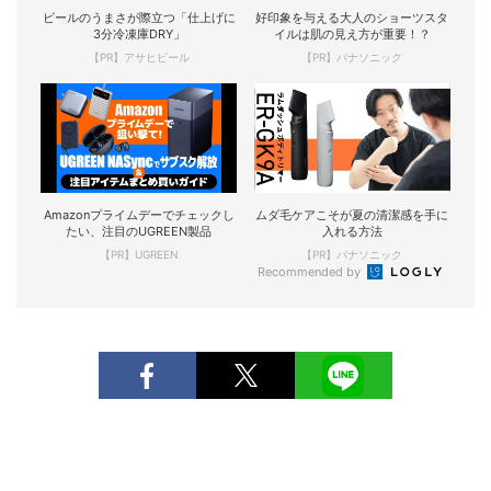
ビールのうまさが際立つ「仕上げに
好印象を与える大人のショーツスタ
3分冷凍庫DRY」
イルは肌の見え方が重要！？
【PR】アサヒビール
【PR】パナソニック
Amazonプライムデーでチェックし
ムダ毛ケアこそが夏の清潔感を手に
たい、注目のUGREEN製品
入れる方法
【PR】UGREEN
【PR】パナソニック
Recommended by