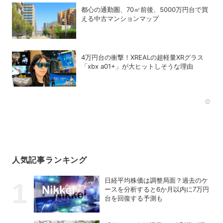
都心の通勤圏、70㎡前後、5000万円台で買
える中古マンションマップ
4万円台の衝撃！XREALの超軽量XRグラス
「xbx a01+」が大ヒットしそうな理由
Rec
人気記事ランキング
日経平均株価は調整局面？過去のケ
ースを分析すると6か月以内に7万円
台を回復する予測も