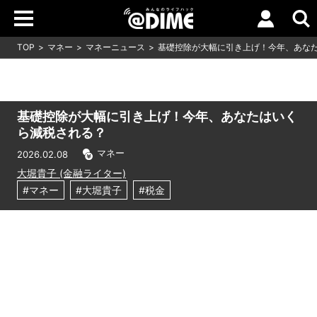
TOP
マネー
マネーニュース
基礎控除が大幅に引き上げ！今年、あな
基礎控除が大幅に引き上げ！今年、あなたはいく
ら減税される？
マネー
2026.02.08
大堀貴子 (金融ライター)
#マネー
#大堀貴子
#税金
Loaded
:
16.65%
/
Unmute