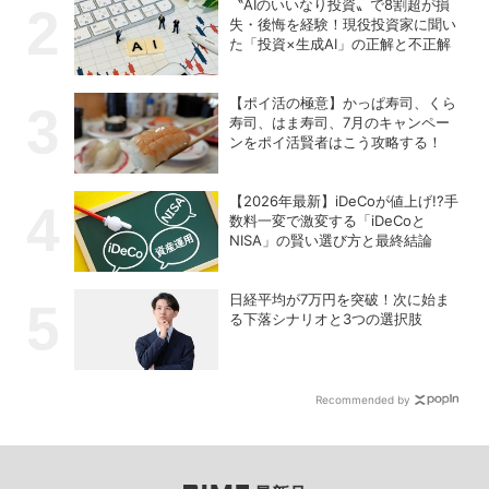
〝AIのいいなり投資〟で8割超が損
失・後悔を経験！現役投資家に聞い
た「投資×生成AI」の正解と不正解
【ポイ活の極意】かっぱ寿司、くら
寿司、はま寿司、7月のキャンペー
ンをポイ活賢者はこう攻略する！
【2026年最新】iDeCoが値上げ!?手
数料一変で激変する「iDeCoと
NISA」の賢い選び方と最終結論
日経平均が7万円を突破！次に始ま
る下落シナリオと3つの選択肢
Recommended by