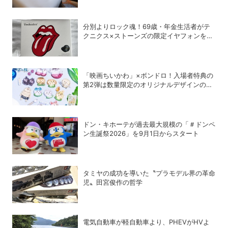
分別よりロック魂！69歳・年金生活者がテ
クニクス×ストーンズの限定イヤフォンを衝
動買いしてしまった理由
「映画ちいかわ」×ボンドロ！入場者特典の
第2弾は数量限定のオリジナルデザインのボ
ンドロに
ドン・キホーテが過去最大規模の「＃ドンペ
ン生誕祭2026」を9月1日からスタート
タミヤの成功を導いた〝プラモデル界の革命
児〟田宮俊作の哲学
電気自動車が軽自動車より、PHEVがHVよ