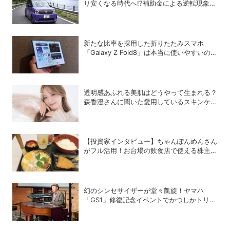
り安くなる時代へ!?補助金による逆転現象に
感じる違和感
新たな比率を採用した折りたたみスマホ
「Galaxy Z Fold8」は本当に使いやすいの
か？
透明感あふれる美肌はどうやって生まれる？
森香澄さんに聞いた愛用しているスキンケア
8選
【投資家インタビュー】ちゃんぽんめんさん
がフル活用！お台場の飲食店で使える株主優
待銘柄まとめ
幻のシンセサイザーが堂々凱旋！ヤマハ
「GS1」修復記念イベントでかつしかトリオ
の向谷実さんが胸熱トーク