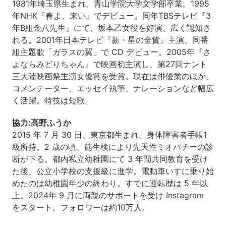
1981年埼玉県生まれ。青山学院大学文学部卒業。1995
年NHK『春よ、来い』でデビュー。同年TBSテレビ『3
年B組金八先生』にて、坂本乙女役を好演、広く認知さ
れる。2001年日本テレビ『新・星の金貨』主演、同番
組主題歌「ガラスの翼」で CD デビュー。2005年『さ
よならみどりちゃん』で映画初主演し、第27回ナント
三大陸映画祭主演女優賞を受賞。現在は俳優業のほか、
コメンテーター、エッセイ執筆、ナレーションなど幅広
く活躍。特技は短歌。
協力:高野ふうか
2015 年 7 月 30 日、東京都生まれ。身体障害者手帳1
級所持。2 歳の頃、筋生検により先天性ミオパチーの診
断が下る。都内私立幼稚園にて 3 年間共同教育を受け
た後、公立小学校の支援級に進学。電動車いすに乗り始
めたのは幼稚園年少の終わり。すでに運転歴は 5 年以
上。2024年 9 月に両親のサポートを受け Instagram
をスタート。フォロワーは約10万人。