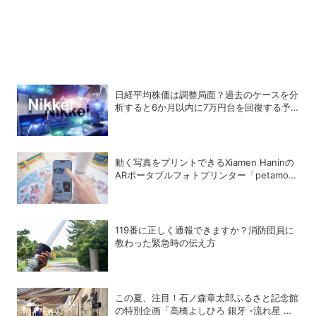
日経平均株価は調整局面？過去のケースを分
析すると6か月以内に7万円台を回復する予
測も
動く写真をプリントできるXiamen Haninの
ARポータブルフォトプリンター「petamo
MT56i」
119番に正しく通報できますか？消防団員に
教わった緊急時の伝え方
この夏、注目！石ノ森章太郎ふるさと記念館
の特別企画「高橋よしひろ 銀牙 -流れ星 銀-