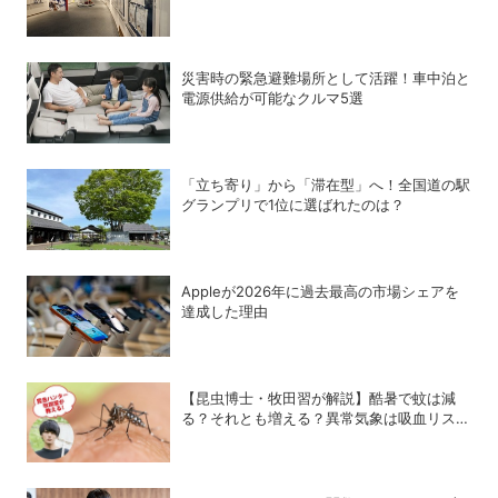
の世界」展
災害時の緊急避難場所として活躍！車中泊と
電源供給が可能なクルマ5選
「立ち寄り」から「滞在型」へ！全国道の駅
グランプリで1位に選ばれたのは？
Appleが2026年に過去最⾼の市場シェアを
達成した理由
【昆虫博士・牧田習が解説】酷暑で蚊は減
る？それとも増える？異常気象は吸血リスク
をどう変えるのか