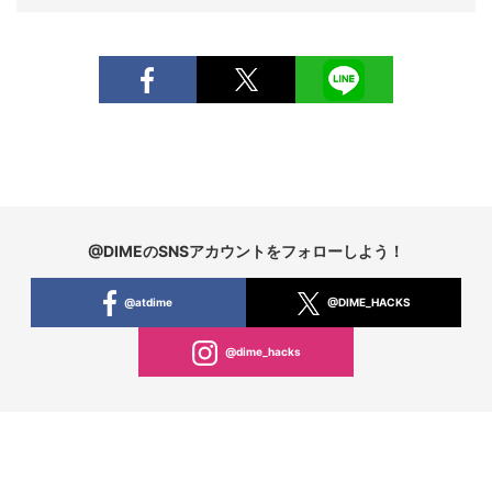
@DIMEのSNSアカウントをフォローしよう！
@atdime
@DIME_HACKS
@dime_hacks