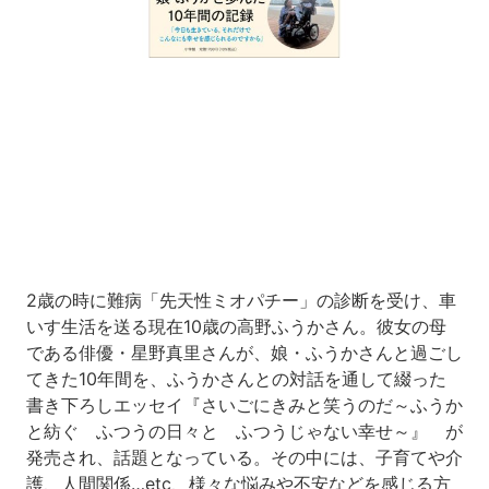
Loaded
:
10.83%
/
Unmute
2歳の時に難病「先天性ミオパチー」の診断を受け、車
いす生活を送る現在10歳の高野ふうかさん。彼女の母
である俳優・星野真里さんが、娘・ふうかさんと過ごし
てきた10年間を、ふうかさんとの対話を通して綴った
書き下ろしエッセイ『さいごにきみと笑うのだ～ふうか
と紡ぐ ふつうの日々と ふつうじゃない幸せ～』 が
発売され、話題となっている。その中には、子育てや介
護、人間関係…etc、様々な悩みや不安などを感じる方