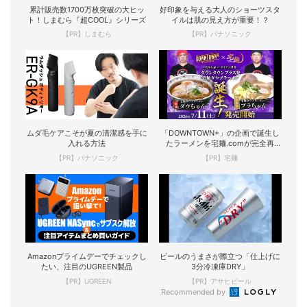
累計販売数1700万枚突破の大ヒッ
好印象を与える大人のショーツスタ
ト！しまむら『超COOL』シリーズ
イルは肌の見え方が重要！？
【PR】しまむら
【PR】パナソニック
ムダ毛ケアこそが夏の清潔感を手に
「DOWNTOWN+」の企画で誕生し
入れる方法
たラーメンを宅麺.comが完全再
現！
【PR】パナソニック
【PR】宅麺
Amazonプライムデーでチェックし
ビールのうまさが際立つ「仕上げに
たい、注目のUGREEN製品
3分冷凍庫DRY」
【PR】UGREEN
【PR】アサヒビール
Recommended by