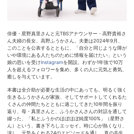
俳優・星野真里さんと元TBSアナウンサー・高野貴裕さ
ん夫婦の長女、高野ふうかさん。夫妻は2024年9月、
このことを公表するとともに、「自分と同じような障が
いや環境にある人たちのために情報を届けたい」という
娘の思いを受け
Instagram
を開設。わずか1年強で10万
人を超えるフォロワーを集め、多くの人に元気と勇気、
癒しを与えています。
本書は全介助が必要な生活の中にあっても、明るく強く
生きるふうかさんが家族、そしてサポートしてくれるた
くさんの仲間たちとともに過ごしてきた10年間を振り
返り、母・真里さんと、ふうかさんさんの対話を通して
綴った、「私とふうかのほぼほぼ純度100%」（星野さ
ん）という、書き下ろしエッセイ。時に心が熱くなり、
涙し、元気をくれる24のエピソードを通し、真の共生