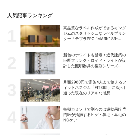
人気記事ランキング
高品質なラベル作成ができるキング
ジムのスタリッシュなラベルプリン
ター「テプラPRO “MARK” SR-
MK2」
新色のホワイトも登場！近代建築の
巨匠フランク・ロイド・ライトが設
計した照明器具の復刻シリーズ
「TALIESIN」
月額2980円で家族4人まで使えるフ
ィットネスジム「FIT365」に3か月
通った現在のリアルな感想
毎朝カミソリで剃るのは逆効果!? 専
門医が指摘するヒゲ・鼻毛・耳毛の
NGケア