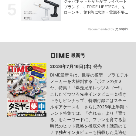
ジャパネットたかたがプライベート
ブランド「J PRIDE LIFETECH」を
ローンチ、第1弾は水道・電源不要
の充電式高圧洗浄機
Recommended by
最新号
2026年7月16日(木) 発売
DIME最新号は、世界の模型・プラモデル
メーカーを大解剖する「ボクラのタミ
ヤ」特集！『爆走兄弟レッツ＆ゴー!!』
こしたてつひろ先生インタビュー＆描き
下ろしピンナップ、特別付録にはスチー
ルギアケースも！さらに2026年上半期ト
レンド特集では、「売れる」より「育て
る」をキーワードに、ファンを育てる新
時代のヒット戦略を徹底分析！話題のモ
ナキ独占インタビューも掲載した見逃せ