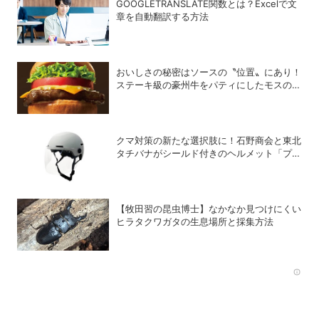
GOOGLETRANSLATE関数とは？Excelで文
章を自動翻訳する方法
おいしさの秘密はソースの〝位置〟にあり！
ステーキ級の豪州牛をパティにしたモスの
「ブラックアンガスバーガー」は今すぐ食べ
るべし!!
クマ対策の新たな選択肢に！石野商会と東北
タチバナがシールド付きのヘルメット「プロ
テクト・ライト」を開発
【牧田習の昆虫博士】なかなか見つけにくい
ヒラタクワガタの生息場所と採集方法
Rec