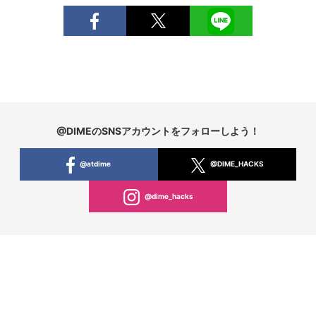
@DIMEのSNSアカウントをフォローしよう！
@atdime
@DIME_HACKS
@dime_hacks