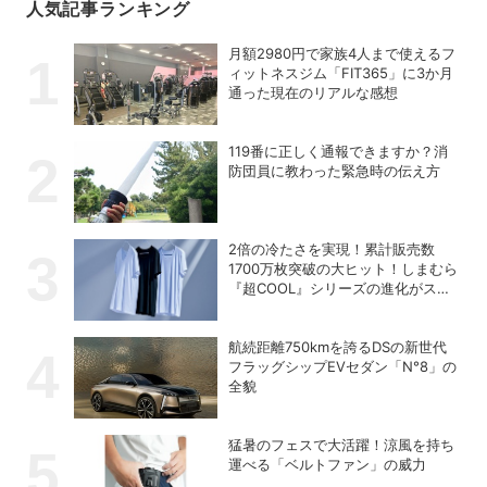
人気記事ランキング
月額2980円で家族4人まで使えるフ
ィットネスジム「FIT365」に3か月
通った現在のリアルな感想
119番に正しく通報できますか？消
防団員に教わった緊急時の伝え方
2倍の冷たさを実現！累計販売数
1700万枚突破の大ヒット！しまむら
『超COOL』シリーズの進化がスゴ
い！【PR】
航続距離750kmを誇るDSの新世代
フラッグシップEVセダン「N°8」の
全貌
猛暑のフェスで大活躍！涼風を持ち
運べる「ベルトファン」の威力