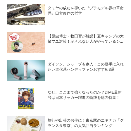
タミヤの成功を導いた〝プラモデル界の革命
児〟田宮俊作の哲学
【昆虫博士・牧田習が解説】夏キャンプの大
敵ブユ対策！刺されない人がやっているシン
プル習慣
ダイソン、シャープも参入！この夏手に入れ
たい進化系ハンディファンおすすめ3選
なぜ、ここまで強くなったのか？DIME最新
号は日本サッカー躍進の軌跡を総力特集！
旅行や出張のお伴に！東京駅のエキナカ「グ
ランスタ東京」の人気弁当ランキング