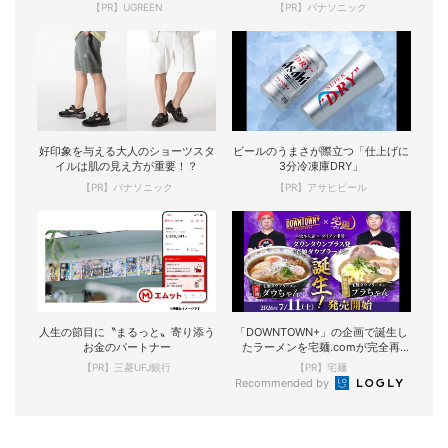
【PR】UGREEN
【PR】パナソニック
好印象を与える大人のショーツスタ
ビールのうまさが際立つ「仕上げに
イルは肌の見え方が重要！？
3分冷凍庫DRY」
【PR】パナソニック
【PR】アサヒビール
人生の節目に〝まるっと〟寄り添う
「DOWNTOWN+」の企画で誕生し
お金のパートナー
たラーメンを宅麺.comが完全再
現！
【PR】三菱UFJ銀行
【PR】宅麺
Recommended by