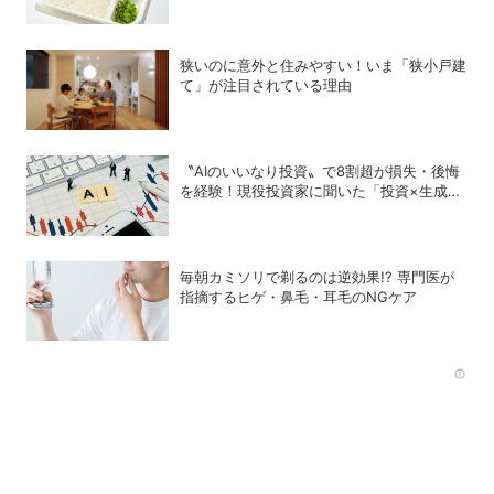
狭いのに意外と住みやすい！いま「狭小戸建
て」が注目されている理由
〝AIのいいなり投資〟で8割超が損失・後悔
を経験！現役投資家に聞いた「投資×生成
AI」の正解と不正解
毎朝カミソリで剃るのは逆効果!? 専門医が
指摘するヒゲ・鼻毛・耳毛のNGケア
Rec