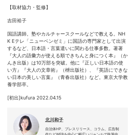
【取材協力・監修】
吉田裕子
国語講師。塾やカルチャースクールなどで教える。NH
K Eテレ「ニューベンゼミ」に国語の専門家として出演
するなど、日本語・言葉遣いに関わる仕事多数。著著
『大人の語彙力が使える順できちんと身につく本』（か
んき出版）は10万部を突破。他に『正しい日本語の使
い方』『大人の文章術』（枻出版社）、『英語にできな
い日本の美しい言葉』（青春出版社）など。東京大学教
養学部卒。
[初出]kufura 2022.04.15
北川和子
自治体HP、プレスリリース、コラム、広告制
作などWEBを中心に幅広いジャンルで執筆中。