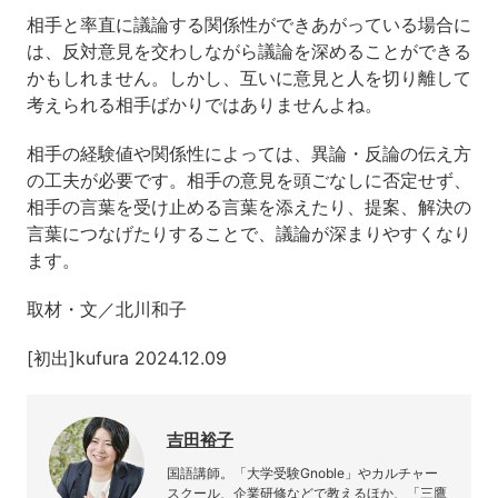
相手と率直に議論する関係性ができあがっている場合に
は、反対意見を交わしながら議論を深めることができる
かもしれません。しかし、互いに意見と人を切り離して
考えられる相手ばかりではありませんよね。
相手の経験値や関係性によっては、異論・反論の伝え方
の工夫が必要です。相手の意見を頭ごなしに否定せず、
相手の言葉を受け止める言葉を添えたり、提案、解決の
言葉につなげたりすることで、議論が深まりやすくなり
ます。
取材・文／北川和子
[初出]kufura 2024.12.09
吉田裕子
国語講師。「大学受験Gnoble」やカルチャー
スクール、企業研修などで教えるほか、「三鷹