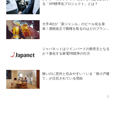
る「API標準化プロジェクト」とは？
大手4社が「新ジャンル」のビール化を発
表！酒税改正で覇権を取るのはどのブランド
か？
ジャパネットはツインバードの救世主となる
か？激化する家電PB競争の行方
狭いのに意外と住みやすい！いま「狭小戸建
て」が注目されている理由
Rec