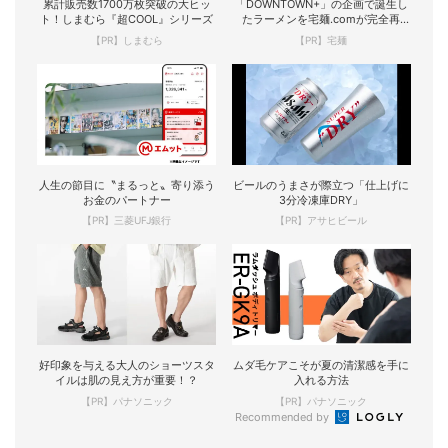
累計販売数1700万枚突破の大ヒッ
「DOWNTOWN+」の企画で誕生し
ト！しまむら『超COOL』シリーズ
たラーメンを宅麺.comが完全再
現！
【PR】しまむら
【PR】宅麺
人生の節目に〝まるっと〟寄り添う
ビールのうまさが際立つ「仕上げに
お金のパートナー
3分冷凍庫DRY」
【PR】三菱UFJ銀行
【PR】アサヒビール
好印象を与える大人のショーツスタ
ムダ毛ケアこそが夏の清潔感を手に
イルは肌の見え方が重要！？
入れる方法
【PR】パナソニック
【PR】パナソニック
Recommended by