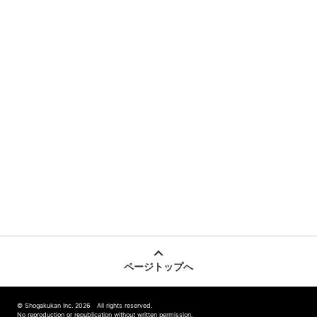
ページトップへ
© Shogakukan Inc. 2026 All rights reserved.
No reproduction or republication without written permission.