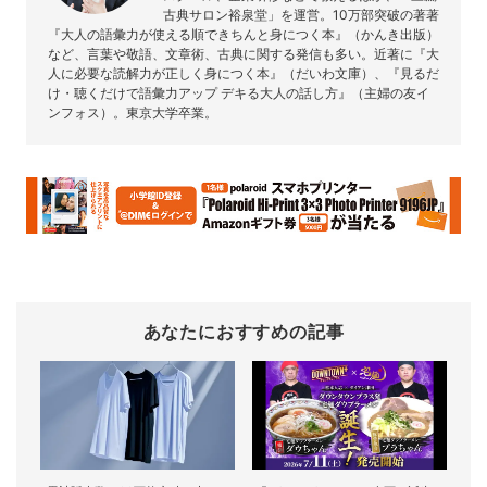
古典サロン裕泉堂」を運営。10万部突破の著著
『大人の語彙力が使える順できちんと身につく本』（かんき出版）
など、言葉や敬語、文章術、古典に関する発信も多い。近著に『大
人に必要な読解力が正しく身につく本』（だいわ文庫）、『見るだ
け・聴くだけで語彙力アップ デキる大人の話し方』（主婦の友イ
ンフォス）。東京大学卒業。
あなたにおすすめの記事