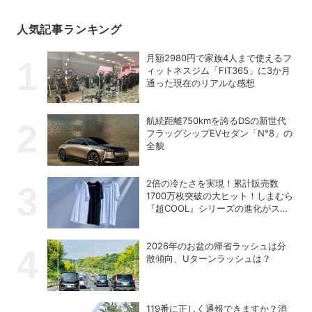
人気記事ランキング
月額2980円で家族4人まで使えるフ
ィットネスジム「FIT365」に3か月
通った現在のリアルな感想
航続距離750kmを誇るDSの新世代
フラッグシップEVセダン「N°8」の
全貌
2倍の冷たさを実現！累計販売数
1700万枚突破の大ヒット！しまむら
『超COOL』シリーズの進化がスゴ
い！【PR】
2026年のお盆の帰省ラッシュは分
散傾向、Uターンラッシュは？
119番に正しく通報できますか？消