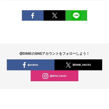
@DIMEのSNSアカウントをフォローしよう！
@atdime
@DIME_HACKS
@dime_hacks