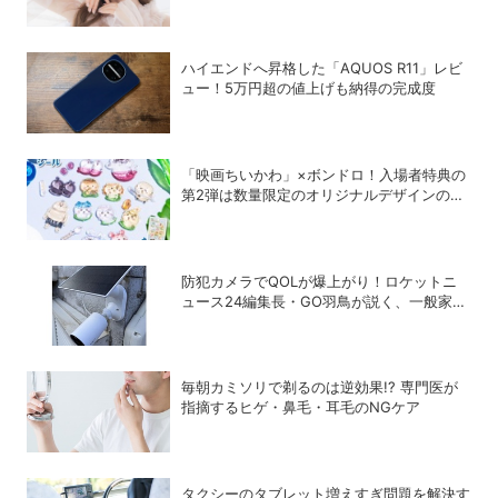
8選
ハイエンドへ昇格した「AQUOS R11」レビ
ュー！5万円超の値上げも納得の完成度
「映画ちいかわ」×ボンドロ！入場者特典の
第2弾は数量限定のオリジナルデザインのボ
ンドロに
防犯カメラでQOLが爆上がり！ロケットニ
ュース24編集長・GO羽鳥が説く、一般家庭
こそ「防犯カメラ」をつけるべき理由
毎朝カミソリで剃るのは逆効果!? 専門医が
指摘するヒゲ・鼻毛・耳毛のNGケア
タクシーのタブレット増えすぎ問題を解決す