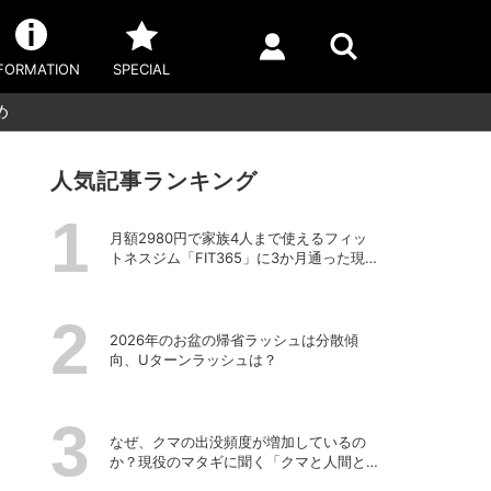
FORMATION
SPECIAL
め
人気記事ランキング
月額2980円で家族4人まで使えるフィッ
トネスジム「FIT365」に3か月通った現在
のリアルな感想
2026年のお盆の帰省ラッシュは分散傾
向、Uターンラッシュは？
なぜ、クマの出没頻度が増加しているの
か？現役のマタギに聞く「クマと人間と
の正しい付き合い方」