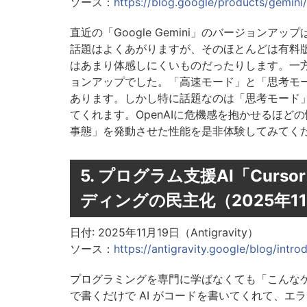
ソース：
https://blog.google/products/gemini
直近の「Google Gemini」のバージョン
話題はよくあがりますが、そのほとんどは有料
はあまり体感しにくいものだったりします。一方
ョンアップでした。「高速モード」と「思考モ
あります。しかし特に話題なのは「思考モード
てくれます。OpenAIに危機感を抱かせるほどの
事態」を発動させた性能を是非体験してみてく
5. プログラム支援AI「Cursor
ディングの民主化（2025年1
日付: 2025年11月19日（Antigravity）
ソース：
https://antigravity.google/blog/intro
プログラミングを専門に学ばなくても「こんな
で書くだけで AI がコードを書いてくれて、エ