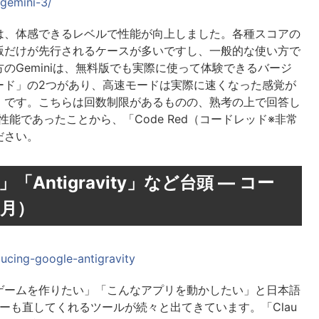
/gemini-3/
アップは、体感できるレベルで性能が向上しました。各種スコアの
版だけが先行されるケースが多いですし、一般的な使い方で
のGeminiは、無料版でも実際に使って体験できるバージ
ード」の2つがあり、高速モードは実際に速くなった感覚が
」です。こちらは回数制限があるものの、熟考の上で回答し
性能であったことから、「Code Red（コードレッド※非常
ださい。
」「Antigravity」など台頭 — コー
1月）
ducing-google-antigravity
ゲームを作りたい」「こんなアプリを動かしたい」と日本語
ラーも直してくれるツールが続々と出てきています。「Clau