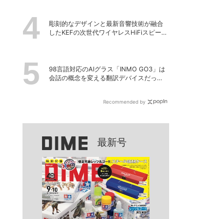
彫刻的なデザインと最新音響技術が融合
したKEFの次世代ワイヤレスHiFiスピーカ
ー「LS LUXE」
98言語対応のAIグラス「INMO GO3」は
会話の概念を変える翻訳デバイスだっ
た！
Recommended by
最新号