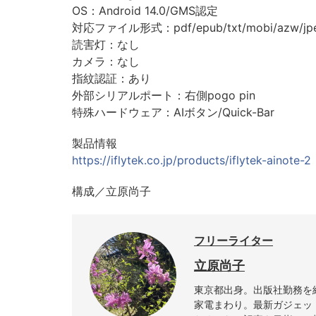
OS：Android 14.0/GMS認定
対応ファイル形式：pdf/epub/txt/mobi/azw/jpeg/p
読害灯：なし
カメラ：なし
指紋認証：あり
外部シリアルポート：右側pogo pin
特殊ハードウェア：AIボタン/Quick-Bar
製品情報
https://iflytek.co.jp/products/iflytek-ainote-2
構成／立原尚子
フリーライター
立原尚子
東京都出身。出版社勤務を
家電まわり。最新ガジェッ