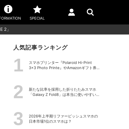
FORMATION
SPECIAL
E 2」
人気記事ランキング
スマホプリンター『Polaroid Hi-Print
3×3 Photo Printe』やAmazonギフト券
が当たる！プレゼントキャンペーンがス
タート【8月26日締切】
新たな比率を採用した折りたたみスマホ
「Galaxy Z Fold8」は本当に使いやすい
のか？
2026年上半期リファービッシュスマホの
日本市場1位のスマホは？