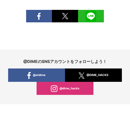
@DIMEのSNSアカウントをフォローしよう！
@atdime
@DIME_HACKS
@dime_hacks