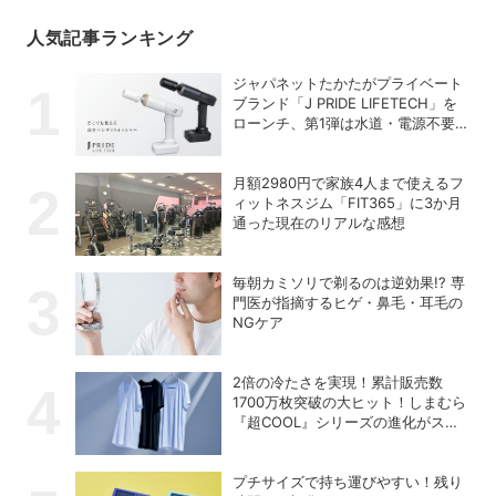
人気記事ランキング
ジャパネットたかたがプライベート
ブランド「J PRIDE LIFETECH」を
ローンチ、第1弾は水道・電源不要
の充電式高圧洗浄機
月額2980円で家族4人まで使えるフ
ィットネスジム「FIT365」に3か月
通った現在のリアルな感想
毎朝カミソリで剃るのは逆効果!? 専
門医が指摘するヒゲ・鼻毛・耳毛の
NGケア
2倍の冷たさを実現！累計販売数
1700万枚突破の大ヒット！しまむら
『超COOL』シリーズの進化がスゴ
い！【PR】
プチサイズで持ち運びやすい！残り