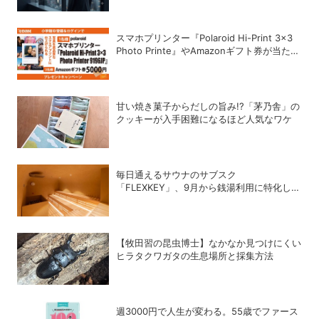
スマホプリンター『Polaroid Hi-Print 3×3
Photo Printe』やAmazonギフト券が当た
る！プレゼントキャンペーンがスタート【8
月26日締切】
甘い焼き菓子からだしの旨み!?「茅乃舎」の
クッキーが入手困難になるほど人気なワケ
毎日通えるサウナのサブスク
「FLEXKEY」、9月から銭湯利用に特化した
プランを月額1980円で提供開始
【牧田習の昆虫博士】なかなか見つけにくい
ヒラタクワガタの生息場所と採集方法
週3000円で人生が変わる。55歳でファース