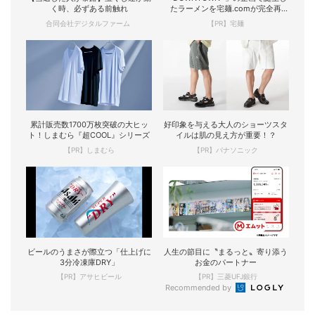
く時、必ずある前触れ
たラーメンを宅麺.comが完全再
現！
合同会社デジタルファーム
【PR】宅麺
累計販売数1700万枚突破の大ヒッ
好印象を与える大人のショーツスタ
ト！しまむら『超COOL』シリーズ
イルは肌の見え方が重要！？
【PR】しまむら
【PR】パナソニック
ビールのうまさが際立つ「仕上げに
人生の節目に〝まるっと〟寄り添う
3分冷凍庫DRY」
お金のパートナー
【PR】アサヒビール
【PR】三菱UFJ銀行
Recommended by