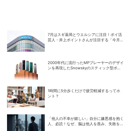
7月はスギ薬局とウエルシアに注目！ポイ活
芸人・井上ポイントさんが注目する「今月の
ポイ活ハック」
2000年代に流行ったMPプレーヤーのデザイ
ンを再現したSnowskyのスティック型ポー
タブルオーディオプレーヤー「ECHO
NANO」
1時間に5分歩くだけで疲労軽減するってホ
ント？
「他人の不幸が嬉しい」自分に嫌悪感を抱く
人、必読！なぜ、脳は他人を羨み、失敗を喜
ぶのか？