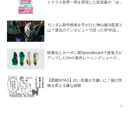
トクラス世界一周を実現した投資家の「ゆる
投資術」
ガンダム新作映画を手がけた神山健治監督と
は？過去のインタビューで語ったSF作品作
りの哲学
軽量化とカーボン製Speedboardで推進力が
アップしたOnの新作レーシングシューズ
「Cloudboom Strike 2」
【図鑑NYAO】白い衣服が大嫌いに！猫の性
格を変える嫌な経験
Rec