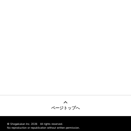
ページトップへ
© Shogakukan Inc. 2026 All rights reserved.
No reproduction or republication without written permission.