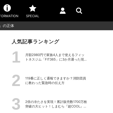
FORMATION
SPECIAL
」の正体
人気記事ランキング
月額2980円で家族4人まで使えるフィッ
トネスジム「FIT365」に3か月通った現在
のリアルな感想
119番に正しく通報できますか？消防団員
に教わった緊急時の伝え方
2倍の冷たさを実現！累計販売数1700万枚
突破の大ヒット！しまむら『超COOL』シ
リーズの進化がスゴい！【PR】