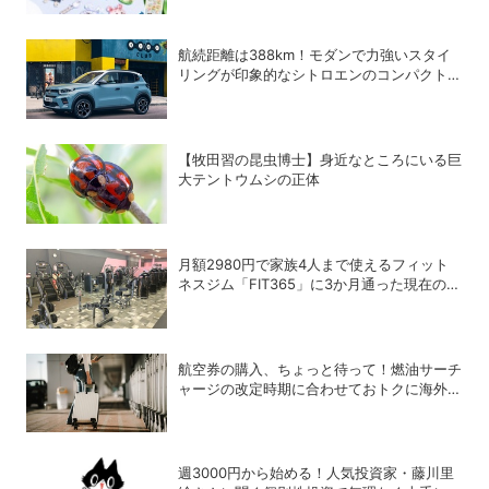
航続距離は388km！モダンで力強いスタイ
リングが印象的なシトロエンのコンパクト
BEV「ë-C3」
【牧田習の昆虫博士】身近なところにいる巨
大テントウムシの正体
月額2980円で家族4人まで使えるフィット
ネスジム「FIT365」に3か月通った現在のリ
アルな感想
航空券の購入、ちょっと待って！燃油サーチ
ャージの改定時期に合わせておトクに海外航
空券を買う方法
週3000円から始める！人気投資家・藤川里