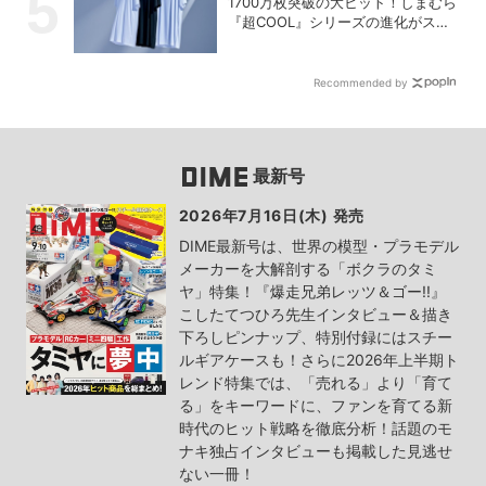
1700万枚突破の大ヒット！しまむら
『超COOL』シリーズの進化がスゴ
い！【PR】
Recommended by
最新号
2026年7月16日(木) 発売
DIME最新号は、世界の模型・プラモデル
メーカーを大解剖する「ボクラのタミ
ヤ」特集！『爆走兄弟レッツ＆ゴー!!』
こしたてつひろ先生インタビュー＆描き
下ろしピンナップ、特別付録にはスチー
ルギアケースも！さらに2026年上半期ト
レンド特集では、「売れる」より「育て
る」をキーワードに、ファンを育てる新
時代のヒット戦略を徹底分析！話題のモ
ナキ独占インタビューも掲載した見逃せ
ない一冊！