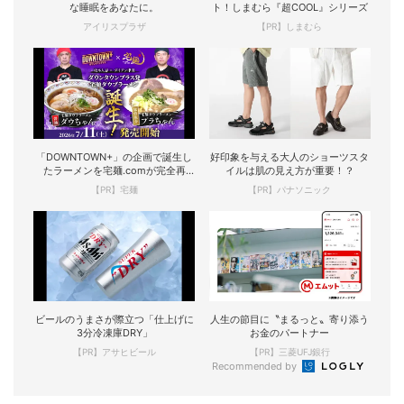
な睡眠をあなたに。
ト！しまむら『超COOL』シリーズ
アイリスプラザ
【PR】しまむら
「DOWNTOWN+」の企画で誕生し
好印象を与える大人のショーツスタ
たラーメンを宅麺.comが完全再
イルは肌の見え方が重要！？
現！
【PR】宅麺
【PR】パナソニック
ビールのうまさが際立つ「仕上げに
人生の節目に〝まるっと〟寄り添う
3分冷凍庫DRY」
お金のパートナー
【PR】アサヒビール
【PR】三菱UFJ銀行
Recommended by