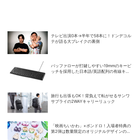
テレビ出演0本→半年で58本に！ドンデコル
テが語る大ブレイクの裏側
バッファローが打鍵しやすい19mmのキーピ
ッチを採用した日本語/英語配列の有線キー
ボードを発売
旅行も出張もOK！背負えて転がせるサンワ
サプライの2WAYキャリーリュック
「映画ちいかわ」×ボンドロ！入場者特典の
第2弾は数量限定のオリジナルデザインのボ
ンドロに