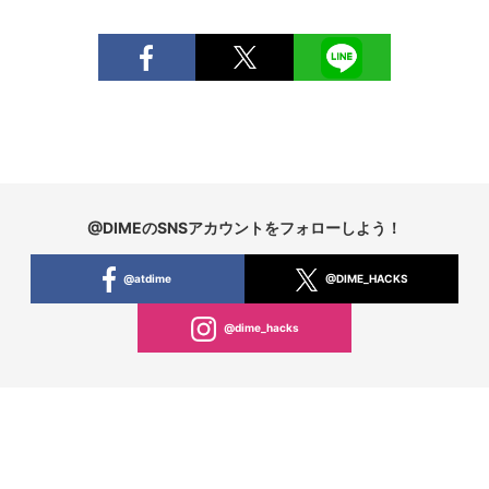
@DIMEのSNSアカウントをフォローしよう！
@atdime
@DIME_HACKS
@dime_hacks