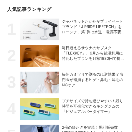
人気記事ランキング
ジャパネットたかたがプライベート
ブランド「J PRIDE LIFETECH」を
ローンチ、第1弾は水道・電源不要
の充電式高圧洗浄機
毎日通えるサウナのサブスク
「FLEXKEY」、9月から銭湯利用に
特化したプランを月額1980円で提供
開始
毎朝カミソリで剃るのは逆効果!? 専
門医が指摘するヒゲ・鼻毛・耳毛の
NGケア
プチサイズで持ち運びやすい！残り
時間を可視化できるキングジムの
「ビジュアルバータイマー」
2倍の冷たさを実現！累計販売数