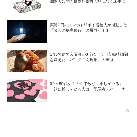
絵さんに聞く個別株投資で無理なく上手に稼
ぐヒント
実質0円のスマホも!?ポイ活芸人が感動した
「楽天の株主優待」の爆益活用術
SNS発信で入園者が3倍に！市川市動植物園
を変えた「パンチくん現象」の裏側
50～80代女性の約半数が「推しがいる」、
一緒に推している人は「配偶者・パートナ
ー」が最多
Rec