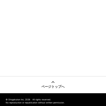
ページトップへ
© Shogakukan Inc. 2026 All rights reserved.
No reproduction or republication without written permission.