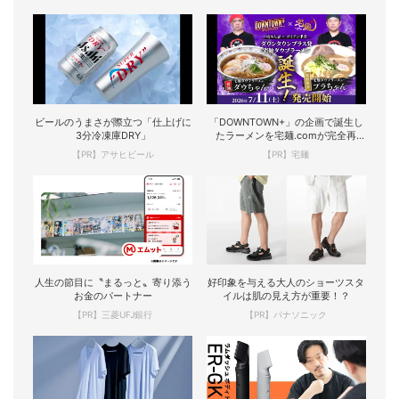
ビールのうまさが際立つ「仕上げに
「DOWNTOWN+」の企画で誕生し
3分冷凍庫DRY」
たラーメンを宅麺.comが完全再
現！
【PR】アサヒビール
【PR】宅麺
人生の節目に〝まるっと〟寄り添う
好印象を与える大人のショーツスタ
お金のパートナー
イルは肌の見え方が重要！？
【PR】三菱UFJ銀行
【PR】パナソニック