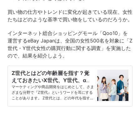
買い物の仕方やトレンドに変化が起きている現在、女性
たちはどのような基準で買い物をしているのだろうか。
インターネット総合ショッピングモール「Qoo10」を
運営するeBay Japanは、全国の女性500名を対象に「Z
世代・Y世代女性の購買行動に関する調査」を実施した
ので、結果を紹介しよう。
Z世代とはどの年齢層を指す？覚
えておきたいX世代、Y世代、α世
代との違い
マーケティングや商品開発をはじめとして、さま
ざまな分野で『Z世代』というワードを耳にする
ことがあります。 Z世代とは、どの年代を指すの
でしょうか。Z世代が多くの…