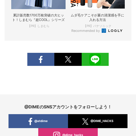
累計販売数1700万枚突破の大ヒッ
ムダ毛ケアこそが夏の清潔感を手に
ト！しまむら『超COOL』シリーズ
入れる方法
【PR】しまむら
【PR】パナソニック
Recommended by
@DIMEのSNSアカウントをフォローしよう！
@atdime
@DIME_HACKS
@dime_hacks