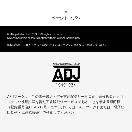
ページトップへ
© Shogakukan Inc. 2026 All rights reserved.
No reproduction or republication without written permission.
掲載の記事・写真・イラスト等のすべてのコンテンツの無断複写・転載を禁じます。
ABJマークは、この電子書店・電子書籍配信サービスが、著作権者からコ
ンテンツ使用許諾を得た正規版配信サービスであることを示す登録商標
（登録番号 第6091713号）です。詳しくは［ABJマーク］または［電子出
版制作・流通協議会］で検索してください。