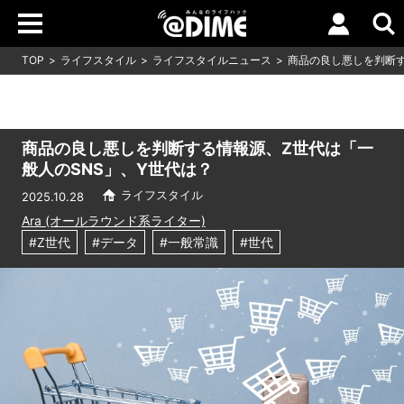
TOP
ライフスタイル
ライフスタイルニュース
商品の良し悪しを判断す
商品の良し悪しを判断する情報源、Z世代は「一
般人のSNS」、Y世代は？
ライフスタイル
2025.10.28
Ara (オールラウンド系ライター)
#Z世代
#データ
#一般常識
#世代