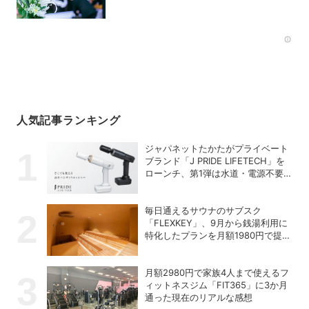
Rec
人気記事ランキング
ジャパネットたかたがプライベート
ブランド「J PRIDE LIFETECH」を
ローンチ、第1弾は水道・電源不要
の充電式高圧洗浄機
毎日通えるサウナのサブスク
「FLEXKEY」、9月から銭湯利用に
特化したプランを月額1980円で提供
開始
月額2980円で家族4人まで使えるフ
ィットネスジム「FIT365」に3か月
通った現在のリアルな感想