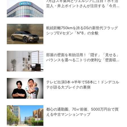
7月はスギ薬局とウエルシアに注目！ポイ活
芸人・井上ポイントさんが注目する「今月の
ポイ活ハック」
航続距離750kmを誇るDSの新世代フラッグ
シップEVセダン「N°8」の全貌
部屋の壁面を有効活用！「隠す」「見せる」
バランスを選べる二トリの便利な「壁面収
納」シリーズ
テレビ出演0本→半年で58本に！ドンデコル
テが語る大ブレイクの裏側
都心の通勤圏、70㎡前後、5000万円台で買
える中古マンションマップ