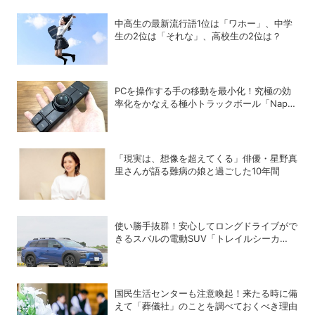
中高生の最新流行語1位は「ワホー」、中学
生の2位は「それな」、高校生の2位は？
PCを操作する手の移動を最小化！究極の効
率化をかなえる極小トラックボール「Nape
Pro」をレビュー
「現実は、想像を超えてくる」俳優・星野真
里さんが語る難病の娘と過ごした10年間
使い勝手抜群！安心してロングドライブがで
きるスバルの電動SUV「トレイルシーカ
ー」の魅力
国民生活センターも注意喚起！来たる時に備
えて「葬儀社」のことを調べておくべき理由