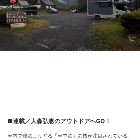
Loaded
:
11.09%
/
Unmute
■連載／大森弘恵のアウトドアへGO！
車内で寝泊まりする「車中泊」の旅が注目されている。