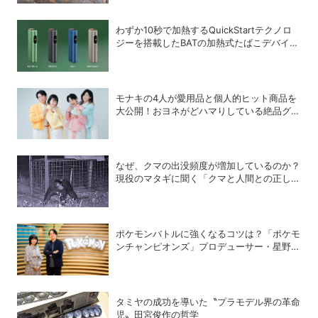
わずか10秒で加熱するQuickStartテクノロ
ジーを搭載したBATの加熱式たばこデバイス
「glo Hyper pro+」
モナキの4人が愛用品と個人的ヒット商品を
大公開！おヨネがどハマりしている絶品グル
メって？
なぜ、クマの出没頻度が増加しているのか？
現役のマタギに聞く「クマと人間との正しい
付き合い方」
ポケモンバトルに強くなるコツは？「ポケモ
ンチャンピオンズ」プロデューサー・星野正
昭と女流棋士・香川愛生の特別対談が実現！
タミヤの成功を導いた〝プラモデル界の革命
児〟田宮俊作の哲学