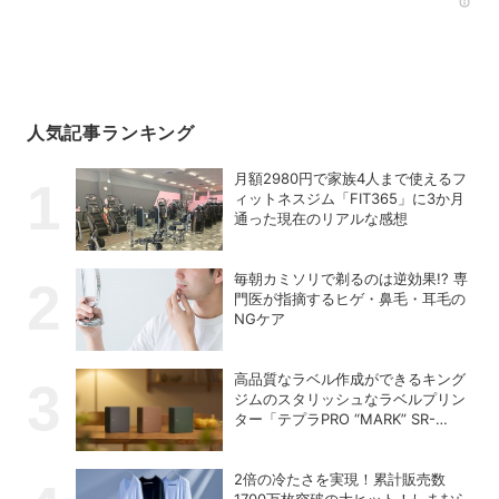
Rec
人気記事ランキング
月額2980円で家族4人まで使えるフ
ィットネスジム「FIT365」に3か月
通った現在のリアルな感想
毎朝カミソリで剃るのは逆効果!? 専
門医が指摘するヒゲ・鼻毛・耳毛の
NGケア
高品質なラベル作成ができるキング
ジムのスタリッシュなラベルプリン
ター「テプラPRO “MARK” SR-
MK2」
2倍の冷たさを実現！累計販売数
1700万枚突破の大ヒット！しまむら