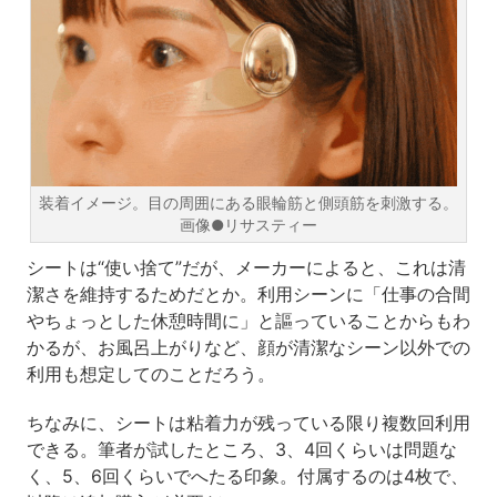
装着イメージ。目の周囲にある眼輪筋と側頭筋を刺激する。
画像●リサスティー
シートは“使い捨て”だが、メーカーによると、これは清
潔さを維持するためだとか。利用シーンに「仕事の合間
やちょっとした休憩時間に」と謳っていることからもわ
かるが、お風呂上がりなど、顔が清潔なシーン以外での
利用も想定してのことだろう。
ちなみに、シートは粘着力が残っている限り複数回利用
できる。筆者が試したところ、3、4回くらいは問題な
く、5、6回くらいでへたる印象。付属するのは4枚で、