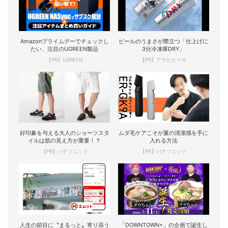
Amazonプライムデーでチェックし
ビールのうまさが際立つ「仕上げに
たい、注目のUGREEN製品
3分冷凍庫DRY」
【PR】UGREEN
【PR】アサヒビール
好印象を与える大人のショーツスタ
ムダ毛ケアこそが夏の清潔感を手に
イルは肌の見え方が重要！？
入れる方法
【PR】パナソニック
【PR】パナソニック
人生の節目に〝まるっと〟寄り添う
「DOWNTOWN+」の企画で誕生し