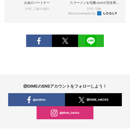
お金のパートナー
たラーメンを宅麺.comが完全再
現！
【PR】三菱UFJ銀行
【PR】宅麺
Recommended by
@DIMEのSNSアカウントをフォローしよう！
@atdime
@DIME_HACKS
@dime_hacks