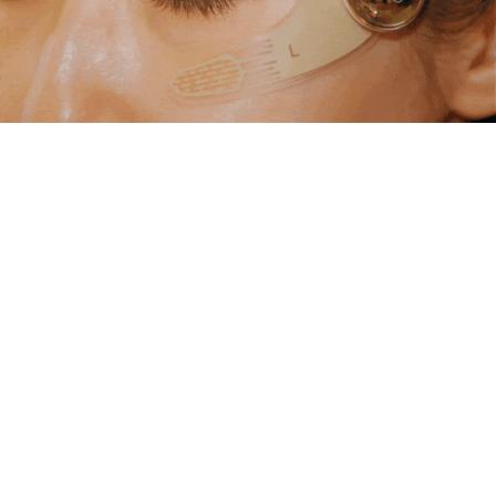
Loaded
:
5.45%
/
Unmute