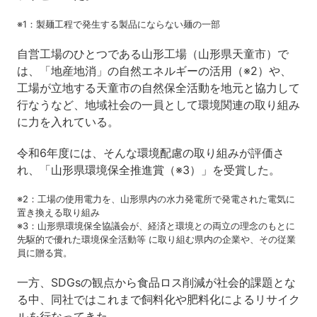
※1：製麺工程で発生する製品にならない麺の一部
自営工場のひとつである山形工場（山形県天童市）で
は、「地産地消」の自然エネルギーの活用（※2）や、
工場が立地する天童市の自然保全活動を地元と協力して
行なうなど、地域社会の一員として環境関連の取り組み
に力を入れている。
令和6年度には、そんな環境配慮の取り組みが評価さ
れ、「山形県環境保全推進賞（※3）」を受賞した。
※2：工場の使用電力を、山形県内の水力発電所で発電された電気に
置き換える取り組み
※3：山形県環境保全協議会が、経済と環境との両立の理念のもとに
先駆的で優れた環境保全活動等 に取り組む県内の企業や、その従業
員に贈る賞。
一方、SDGsの観点から食品ロス削減が社会的課題とな
る中、同社ではこれまで飼料化や肥料化によるリサイク
ルを行なってきた。