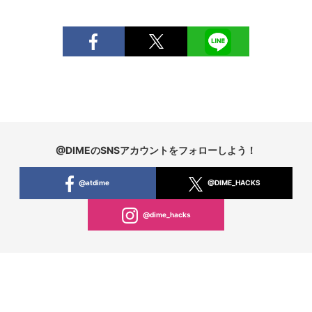
@DIMEのSNSアカウントをフォローしよう！
@atdime
@DIME_HACKS
@dime_hacks