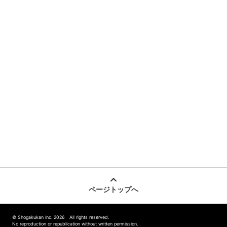
ページトップへ
© Shogakukan Inc. 2026 All rights reserved.
No reproduction or republication without written permission.