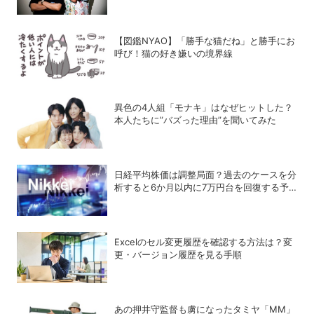
【図鑑NYAO】「勝手な猫だね」と勝手にお
呼び！猫の好き嫌いの境界線
異色の4人組「モナキ」はなぜヒットした？
本人たちに”バズった理由”を聞いてみた
日経平均株価は調整局面？過去のケースを分
析すると6か月以内に7万円台を回復する予
測も
Excelのセル変更履歴を確認する方法は？変
更・バージョン履歴を見る手順
あの押井守監督も虜になったタミヤ「MM」