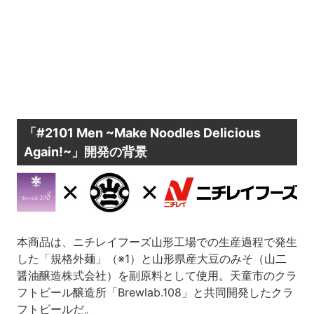
「#2101 Men ~Make Noodles Delicious
Again!~」開発の背景
本商品は、ニチレイフーズ山形工場での生産過程で発生
した「規格外麺」（※1）と山形県産大豆のみそ（山二
醤油醸造株式会社）を副原料として使用。天童市のクラ
フトビール醸造所「Brewlab.108」と共同開発したクラ
フトビールだ。