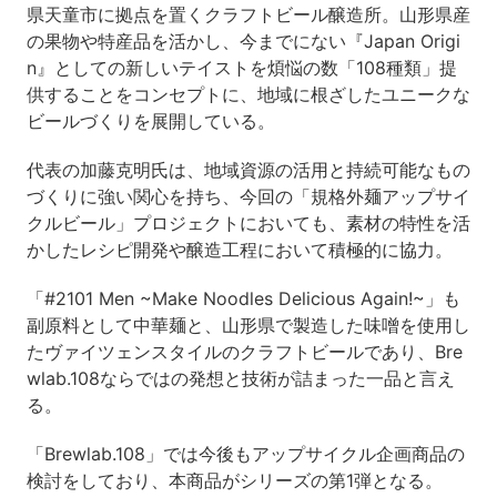
県天童市に拠点を置くクラフトビール醸造所。山形県産
の果物や特産品を活かし、今までにない『Japan Origi
n』としての新しいテイストを煩悩の数「108種類」提
供することをコンセプトに、地域に根ざしたユニークな
ビールづくりを展開している。
代表の加藤克明氏は、地域資源の活用と持続可能なもの
づくりに強い関心を持ち、今回の「規格外麺アップサイ
クルビール」プロジェクトにおいても、素材の特性を活
かしたレシピ開発や醸造工程において積極的に協力。
「#2101 Men ~Make Noodles Delicious Again!~」も
副原料として中華麺と、山形県で製造した味噌を使用し
たヴァイツェンスタイルのクラフトビールであり、Bre
wlab.108ならではの発想と技術が詰まった一品と言え
る。
「Brewlab.108」では今後もアップサイクル企画商品の
検討をしており、本商品がシリーズの第1弾となる。