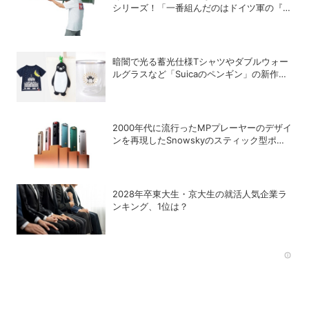
シリーズ！「一番組んだのはドイツ軍の『IV
号戦車』」と思い出を語る
暗闇で光る蓄光仕様Tシャツやダブルウォー
ルグラスなど「Suicaのペンギン」の新作グ
ッズが登場
2000年代に流行ったMPプレーヤーのデザイ
ンを再現したSnowskyのスティック型ポー
タブルオーディオプレーヤー「ECHO
NANO」
2028年卒東大生・京大生の就活人気企業ラ
ンキング、1位は？
Rec