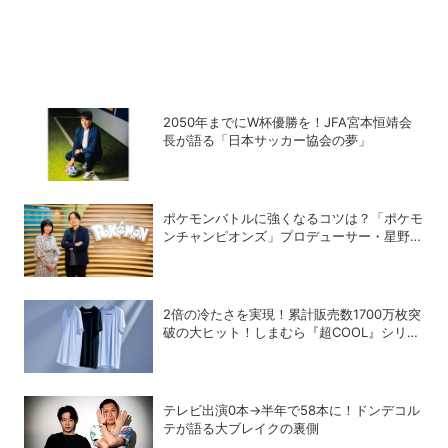
2050年までにW杯優勝を！JFA宮本恒靖会
長が語る「日本サッカー協会の夢」
ポケモンバトルに強くなるコツは？「ポケモ
ンチャンピオンズ」プロデューサー・星野正
昭と女流棋士・香川愛生の特別対談が実現！
2倍の冷たさを実現！累計販売数1700万枚突
破の大ヒット！しまむら『超COOL』シリー
ズの進化がスゴい！【PR】
テレビ出演0本→半年で58本に！ドンデコル
テが語る大ブレイクの裏側