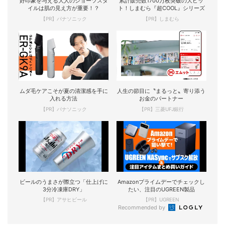
好印象を与える大人のショーツスタ
累計販売数1700万枚突破の大ヒッ
イルは肌の見え方が重要！？
ト！しまむら『超COOL』シリーズ
【PR】パナソニック
【PR】しまむら
ムダ毛ケアこそが夏の清潔感を手に
人生の節目に〝まるっと〟寄り添う
入れる方法
お金のパートナー
【PR】パナソニック
【PR】三菱UFJ銀行
ビールのうまさが際立つ「仕上げに
Amazonプライムデーでチェックし
3分冷凍庫DRY」
たい、注目のUGREEN製品
【PR】アサヒビール
【PR】UGREEN
Recommended by