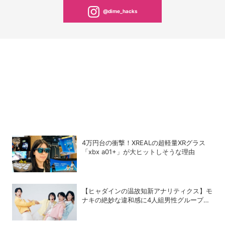
@dime_hacks
4万円台の衝撃！XREALの超軽量XRグラス
「xbx a01+」が大ヒットしそうな理由
【ヒャダインの温故知新アナリティクス】モ
ナキの絶妙な違和感に4人組男性グループの
歴史を振り返る