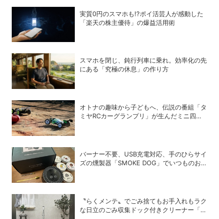
実質0円のスマホも!?ポイ活芸人が感動した
「楽天の株主優待」の爆益活用術
スマホを閉じ、鈍行列車に乗れ。効率化の先
にある「究極の休息」の作り方
オトナの趣味から子どもへ、伝説の番組「タ
ミヤRCカーグランプリ」が生んだミニ四駆
ブーム
バーナー不要、USB充電対応、手のひらサイ
ズの燻製器「SMOKE DOG」でいつものお
つまみが劇的に美味しくなった！
〝らくメンテ〟でごみ捨てもお手入れもラク
な日立のごみ収集ドック付きクリーナー「ら
くメンテスティック」