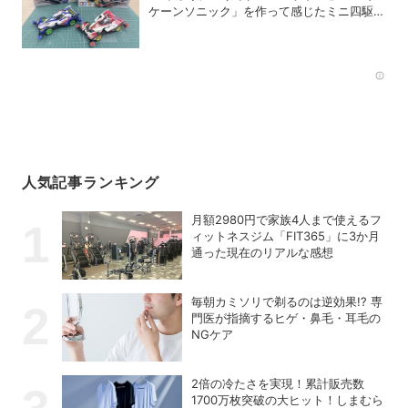
ケーンソニック」を作って感じたミニ四駆の
魅力
Rec
人気記事ランキング
月額2980円で家族4人まで使えるフ
ィットネスジム「FIT365」に3か月
通った現在のリアルな感想
毎朝カミソリで剃るのは逆効果!? 専
門医が指摘するヒゲ・鼻毛・耳毛の
NGケア
2倍の冷たさを実現！累計販売数
1700万枚突破の大ヒット！しまむら