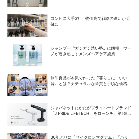
コンビニ大手3社、物価高で戦略の違いが明
確に
シャンプー〝ガシガシ洗い勢〟に朗報！ウー
ノが巻き起こすメンズヘアケア旋風
無印良品が本気で作った〝暮らしに、いい
音〟とは？ナチュラルな音質と手頃な価格を
追求したオーディオデバイス5選
ジャパネットたかたがプライベートブランド
「J PRIDE LIFETECH」をローンチ、第1弾
は水道・電源不要の充電式高圧洗浄機
30年ぶりに「サイクロンマグナム」「ハリ