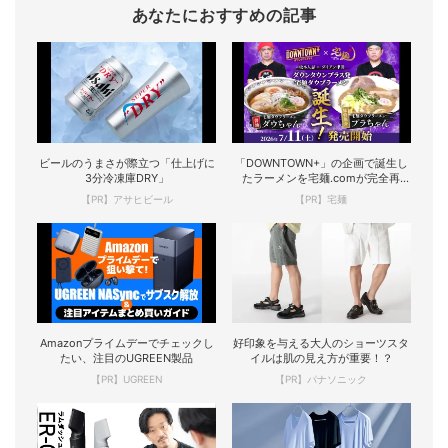
あなたにおすすめの記事
ビールのうまさが際立つ「仕上げに
「DOWNTOWN+」の企画で誕生し
3分冷凍庫DRY」
たラーメンを宅麺.comが完全再
現！
【PR】アサヒビール
【PR】宅麺
Amazonプライムデーでチェックし
好印象を与える大人のショーツスタ
たい、注目のUGREEN製品
イルは肌の見え方が重要！？
【PR】UGREEN
【PR】パナソニック