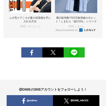
ムダ毛ケアこそが夏の清潔感を手に
累計販売数1700万枚突破の大ヒッ
入れる方法
ト！しまむら『超COOL』シリーズ
【PR】パナソニック
【PR】しまむら
Recommended by
@DIMEのSNSアカウントをフォローしよう！
@atdime
@DIME_HACKS