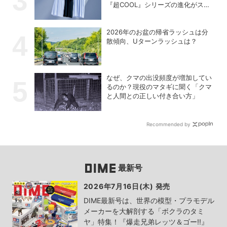
『超COOL』シリーズの進化がスゴ
い！【PR】
2026年のお盆の帰省ラッシュは分
散傾向、Uターンラッシュは？
なぜ、クマの出没頻度が増加してい
るのか？現役のマタギに聞く「クマ
と人間との正しい付き合い方」
Recommended by
最新号
2026年7月16日(木) 発売
DIME最新号は、世界の模型・プラモデル
メーカーを大解剖する「ボクラのタミ
ヤ」特集！『爆走兄弟レッツ＆ゴー!!』