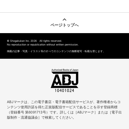
ページトップへ
© Shogakukan Inc. 2026 All rights reserved.
No reproduction or republication without written permission.
掲載の記事・写真・イラスト等のすべてのコンテンツの無断複写・転載を禁じます。
ABJマークは、この電子書店・電子書籍配信サービスが、著作権者からコ
ンテンツ使用許諾を得た正規版配信サービスであることを示す登録商標
（登録番号 第6091713号）です。詳しくは［ABJマーク］または［電子出
版制作・流通協議会］で検索してください。