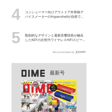
コンシューマー向けアウトドア外骨格デ
バイスメーカーのHypershellが自然でシ
ームレスな近未来の歩行体験を実現する
新製品を発売
彫刻的なデザインと最新音響技術が融合
したKEFの次世代ワイヤレスHiFiスピーカ
ー「LS LUXE」
Recommended by
最新号