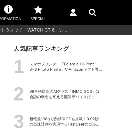
FORMATION
SPECIAL
ォッチ「WATCH GT 6」シ…
人気記事ランキング
スマホプリンター『Polaroid Hi-Print
3×3 Photo Printe』やAmazonギフト券
が当たる！プレゼントキャンペーンがス
タート【8月26日締切】
98言語対応のAIグラス「INMO GO3」は
会話の概念を変える翻訳デバイスだっ
た！
超軽量138gで赤緑OLEDも搭載！0.02秒
の高速計測を実現するFastDeerのゴルフ
用レーザー距離計「C2 Pro」