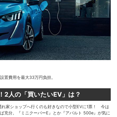
設置費用を最大33万円負担。
！2人の「買いたいEV」は？
れ家ショップへ行くのも好きなので小型EVに1票！ 今は
ば充分。『ミニクーパーE』とか『アバルト 500e』が気に