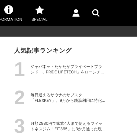
FORMATION
SPECIAL
人気記事ランキング
ジャパネットたかたがプライベートブラ
ンド「J PRIDE LIFETECH」をローンチ、
第1弾は水道・電源不要の充電式高圧洗浄
機
毎日通えるサウナのサブスク
「FLEXKEY」、9月から銭湯利用に特化し
たプランを月額1980円で提供開始
月額2980円で家族4人まで使えるフィッ
トネスジム「FIT365」に3か月通った現在
のリアルな感想