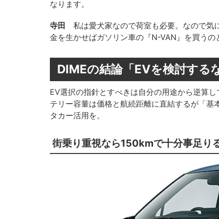
なります。
寺田
私は愛犬家なので荷室も必要。なので気にな
金を生かせばガソリン車の『N-VAN』を買う
DIMEの結論「EVを検討す
EV選択の指針とすべきは自分の用途から逆算
テリー容量は価格と航続距離に直結するが「基
タカー活用を。
街乗り重視なら150kmで十分事足り