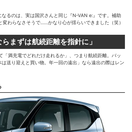
るのは、実は国沢さんと同じ『N-VAN e:』です。補助
のと変わらなさそうで……かなり心が揺らいできました（笑）
るならまずは航続距離を指針に」
して「満充電でどれだけ走れるか」、つまり航続距離。バッ
本は送り迎えと買い物。年一回の遠出」なら遠出の際はレン
る