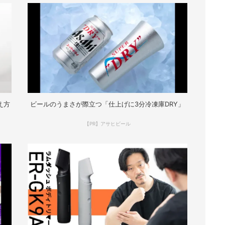
え方
ビールのうまさが際立つ「仕上げに3分冷凍庫DRY」
【PR】アサヒビール