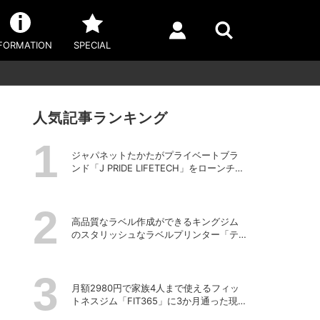
FORMATION
SPECIAL
」
人気記事ランキング
ジャパネットたかたがプライベートブラ
ンド「J PRIDE LIFETECH」をローンチ、
第1弾は水道・電源不要の充電式高圧洗浄
機
高品質なラベル作成ができるキングジム
のスタリッシュなラベルプリンター「テ
プラPRO “MARK” SR-MK2」
月額2980円で家族4人まで使えるフィッ
トネスジム「FIT365」に3か月通った現在
のリアルな感想