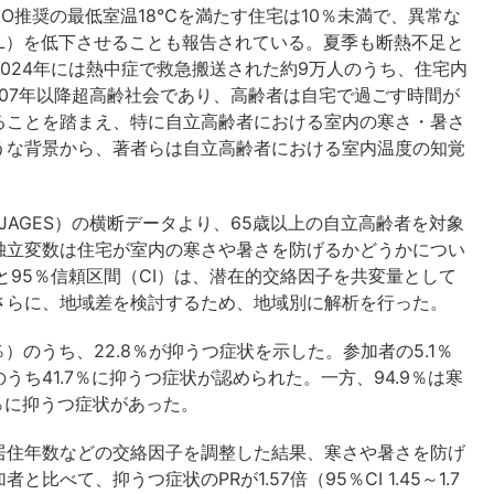
O推奨の最低室温18℃を満たす住宅は10％未満で、異常な
L）を低下させることも報告されている。夏季も断熱不足と
024年には熱中症で救急搬送された約9万人のうち、住宅内
007年以降超高齢社会であり、高齢者は自宅で過ごす時間が
ることを踏まえ、特に自立高齢者における室内の寒さ・暑さ
うな背景から、著者らは自立高齢者における室内温度の知覚
JAGES）の横断データより、65歳以上の自立高齢者を対象
独立変数は住宅が室内の寒さや暑さを防げるかどうかについ
と95％信頼区間（CI）は、潜在的交絡因子を共変量として
さらに、地域差を検討するため、地域別に解析を行った。
4％）のうち、22.8％が抑うつ症状を示した。参加者の5.1％
ち41.7％に抑うつ症状が認められた。一方、94.9％は寒
％に抑うつ症状があった。
居住年数などの交絡因子を調整した結果、寒さや暑さを防げ
べて、抑うつ症状のPRが1.57倍（95％CI 1.45～1.7