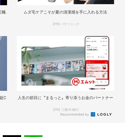
麺.
ムダ毛ケアこそが夏の清潔感を手に入れる方法
【PR】パナソニック
超C
人生の節目に〝まるっと〟寄り添うお金のパートナー
【PR】三菱UFJ銀行
Recommended by