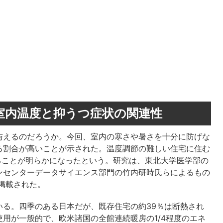
室内温度と抑うつ症状の関連性
与えるのだろうか。今回、室内の寒さや暑さを十分に防げな
る割合が高いことが示された。温度調節の難しい住宅に住む
上ることが明らかになったという。研究は、東北大学医学部の
ンセンターデータサイエンス部門の竹内研時氏らによるもの
」に掲載された。
いる。四季のある日本だが、既存住宅の約39％は断熱され
用が一般的で、欧米諸国の全館連続暖房の1/4程度のエネ