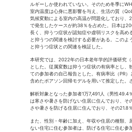
ルギーしか使われていない。そのため冬季にWH
室内温度は心身に悪影響を与え、生活の質（Qo
気候変動による室内の高温が問題化しており、2
で発生したケースが約38％を占めた。日本は2
長く、抑うつ症状が認知症や虚弱リスクを高め
と抑うつの関連を検討する必要がある。このよ
と抑うつ症状との関連を検証した。
本研究では、2022年の日本老年学的評価研究（
とした。従属変数は抑うつ症状の有病率とし、
ての参加者の自己報告とした。有病率比（PR）
含めたポアソン回帰モデルを用いて推定した。
解析対象となった参加者1万7,491人（男性49.
は寒さや暑さを防げない住居に住んでおり、そのう
さや暑さを防げる住居に住んでおり、その21.8
また、性別・年齢に加え、年収や住居の種類、
ない住宅に住む参加者は、防げる住宅に住む参加者と比