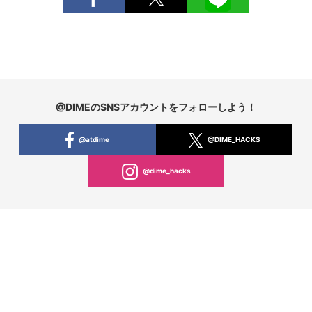
@DIMEのSNSアカウントをフォローしよう！
@atdime
@DIME_HACKS
@dime_hacks