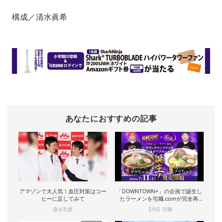
構成／清水眞希
あなたにおすすめの記事
アマゾンで大人気！血圧対策はコー
「DOWNTOWN+」の企画で誕生し
ヒーに足してみて
たラーメンを宅麺.comが完全再
現！
森永乳業
【PR】宅麺