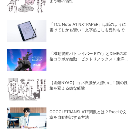
まう猫の習性
「TCL Note A1 NXTPAPER」は紙のように
書けてしかも賢い！文字起こしも要約もでき
るAIタブレットを試してみた
「機動警察パトレイバー EZY」とDIMEの本
格コラボが始動！ビクトリノックス・東洋ス
チール・WILDTHINGS・空調服®との限定ア
イテムついに公開
【図鑑NYAO】白い衣服が大嫌いに！猫の性
格を変える嫌な経験
GOOGLETRANSLATE関数とは？Excelで文
章を自動翻訳する方法