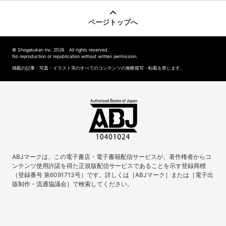
ページトップへ
© Shogakukan Inc. 2026 All rights reserved.
No reproduction or republication without written permission.
掲載の記事・写真・イラスト等のすべてのコンテンツの無断複写・転載を禁じます。
ABJマークは、この電子書店・電子書籍配信サービスが、著作権者からコ
ンテンツ使用許諾を得た正規版配信サービスであることを示す登録商標
（登録番号 第6091713号）です。詳しくは［ABJマーク］または［電子出
版制作・流通協議会］で検索してください。