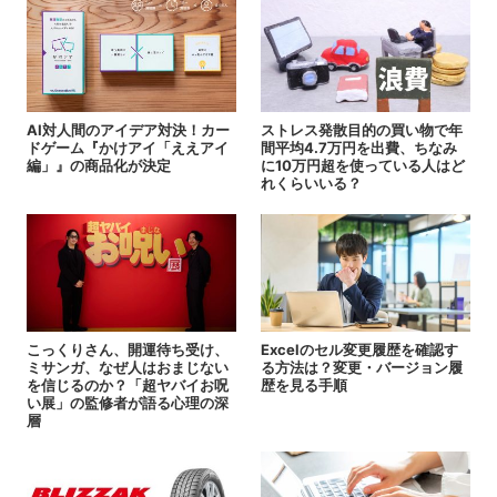
AI対人間のアイデア対決！カー
ストレス発散目的の買い物で年
ドゲーム『かけアイ「ええアイ
間平均4.7万円を出費、ちなみ
編」』の商品化が決定
に10万円超を使っている人はど
れくらいいる？
こっくりさん、開運待ち受け、
Excelのセル変更履歴を確認す
ミサンガ、なぜ人はおまじない
る方法は？変更・バージョン履
を信じるのか？「超ヤバイお呪
歴を見る手順
い展」の監修者が語る心理の深
層