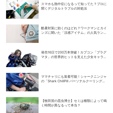
スマホも熱中症になるって知ってた？プロに
聞くデジタルトラブルの対処法
酷暑対策に効くのはどれ？ワークマンとカイ
ンズに聞いた「涼感アイテム」の人気ランキ
ング
発売16日で200万本突破！カプコン「プラグ
マタ」の世界的ヒットを支えた少女キャラの
存在
ママチャリにも装着可能！シャークニンジャ
の「Shark ChillPill パーソナルクーリングフ
ァン」で酷暑対策
【牧田習の昆虫博士】セミは種類によって鳴
く時間が異なるって本当？