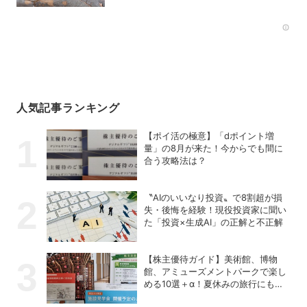
Rec
人気記事ランキング
【ポイ活の極意】「dポイント増
量」の8月が来た！今からでも間に
合う攻略法は？
〝AIのいいなり投資〟で8割超が損
失・後悔を経験！現役投資家に聞い
た「投資×生成AI」の正解と不正解
【株主優待ガイド】美術館、博物
館、アミューズメントパークで楽し
める10選＋α！夏休みの旅行にも使
える銘柄は？