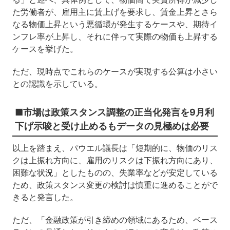
た労働者が、雇用主に賃上げを要求し、賃金上昇とさら
なる物価上昇という悪循環が発生するケースや、期待イ
ンフレ率が上昇し、それに伴って実際の物価も上昇する
ケースを挙げた。
ただ、現時点でこれらのケースが実現する公算は小さい
との認識を示している。
■市場は政策スタンス調整の正当化発言を9月利
下げ示唆と受け止めるもデータの見極めは必要
以上を踏まえ、パウエル議長は「短期的に、物価のリス
クは上振れ方向に、雇用のリスクは下振れ方向にあり、
困難な状況」としたものの、失業率などが安定している
ため、政策スタンス変更の検討は慎重に進めることがで
きると発言した。
ただ、「金融政策が引き締めの領域にあるため、ベース