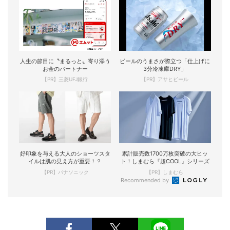
人生の節目に〝まるっと〟寄り添う
ビールのうまさが際立つ「仕上げに
お金のパートナー
3分冷凍庫DRY」
【PR】三菱UFJ銀行
【PR】アサヒビール
好印象を与える大人のショーツスタ
累計販売数1700万枚突破の大ヒッ
イルは肌の見え方が重要！？
ト！しまむら『超COOL』シリーズ
【PR】パナソニック
【PR】しまむら
Recommended by