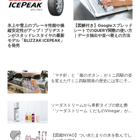
氷上や雪上のブレーキ性能や操
【図解付き】Googleスプレッド
縦安定性がアップ！ブリヂスト
シートでのQUERY関数の使い方
ンがスタッドレスタイヤの最新
｜データ抽出や並べ替えの方法
モデル「BLIZZAK ICEPEAK」
を発売
「マチ針」と「服のボタン」がミニ四駆の姿
を変えた!?ミニ四駆開発の歴史には常に子ど
もたちのアイデアがあった！
ソーダストリームから希釈タイプの飲む酢
「ソーダストリーム くだものVinegar」が登
場
【図鑑NYAO】つい水たまりの水を飲んでし