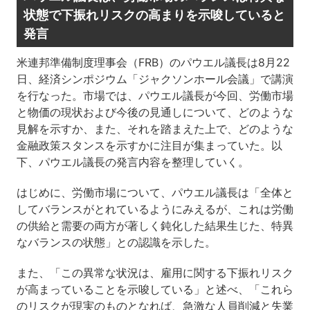
状態で下振れリスクの高まりを示唆していると
発言
米連邦準備制度理事会（FRB）のパウエル議長は8月22
日、経済シンポジウム「ジャクソンホール会議」で講演
を行なった。市場では、パウエル議長が今回、労働市場
と物価の現状および今後の見通しについて、どのような
見解を示すか、また、それを踏まえた上で、どのような
金融政策スタンスを示すかに注目が集まっていた。以
下、パウエル議長の発言内容を整理していく。
はじめに、労働市場について、パウエル議長は「全体と
してバランスがとれているようにみえるが、これは労働
の供給と需要の両方が著しく鈍化した結果生じた、特異
なバランスの状態」との認識を示した。
また、「この異常な状況は、雇用に関する下振れリスク
が高まっていることを示唆している」と述べ、「これら
のリスクが現実のものとなれば、急激な人員削減と失業