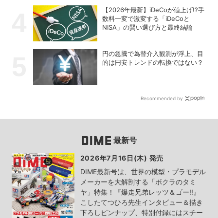
【2026年最新】iDeCoが値上げ!?手
数料一変で激変する「iDeCoと
NISA」の賢い選び方と最終結論
円の急騰で為替介入観測が浮上、目
的は円安トレンドの転換ではない？
Recommended by
最新号
2026年7月16日(木) 発売
DIME最新号は、世界の模型・プラモデル
メーカーを大解剖する「ボクラのタミ
ヤ」特集！『爆走兄弟レッツ＆ゴー!!』
こしたてつひろ先生インタビュー＆描き
下ろしピンナップ、特別付録にはスチー