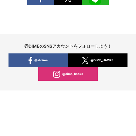
@DIMEのSNSアカウントをフォローしよう！
@atdime
@DIME_HACKS
@dime_hacks