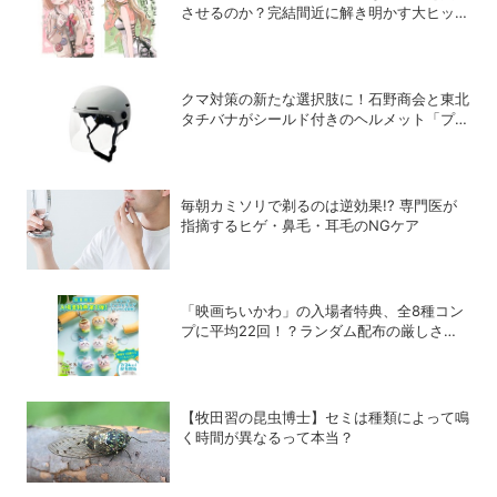
させるのか？完結間近に解き明かす大ヒット
の背景
クマ対策の新たな選択肢に！石野商会と東北
タチバナがシールド付きのヘルメット「プロ
テクト・ライト」を開発
毎朝カミソリで剃るのは逆効果!? 専門医が
指摘するヒゲ・鼻毛・耳毛のNGケア
「映画ちいかわ」の入場者特典、全8種コン
プに平均22回！？ランダム配布の厳しさに
SNSでも悲鳴
【牧田習の昆虫博士】セミは種類によって鳴
く時間が異なるって本当？