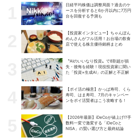
日経平均株価は調整局面？過去のケ
ースを分析すると6か月以内に7万円
台を回復する予測も
【投資家インタビュー】ちゃんぽん
めんさんがフル活用！お台場の飲食
店で使える株主優待銘柄まとめ
〝AIのいいなり投資〟で8割超が損
失・後悔を経験！現役投資家に聞い
た「投資×生成AI」の正解と不正解
【ポイ活の極意】かっぱ寿司、くら
寿司、はま寿司、7月のキャンペー
ンをポイ活賢者はこう攻略する！
【2026年最新】iDeCoが値上げ!?手
数料一変で激変する「iDeCoと
NISA」の賢い選び方と最終結論