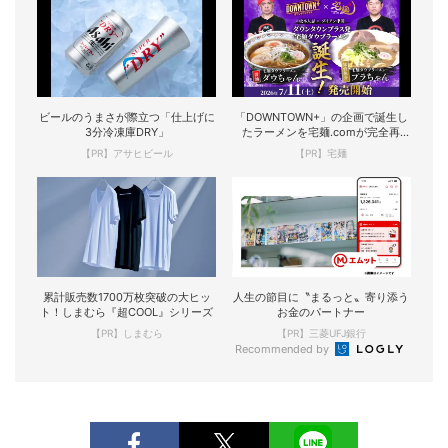
ビールのうまさが際立つ「仕上げに
「DOWNTOWN+」の企画で誕生し
3分冷凍庫DRY」
たラーメンを宅麺.comが完全再
現！
【PR】アサヒビール
【PR】宅麺
累計販売数1700万枚突破の大ヒッ
人生の節目に〝まるっと〟寄り添う
ト！しまむら『超COOL』シリーズ
お金のパートナー
【PR】しまむら
【PR】三菱UFJ銀行
Recommended by