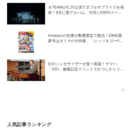
＆TEAMが仁川公演でダブルサプライズを発
表！9月に新アルバム、10月にKSPOドーム
追加公演が決定
Amazonの在庫が数量限定で復活！DIME最
新号はタミヤの大特集、「レッツ＆ゴー!!」
コラボ付録つき！
幻のシンセサイザーが堂々凱旋！ヤマハ
「GS1」修復記念イベントでかつしかトリオ
の向谷実さんが胸熱トーク
Rec
人気記事ランキング