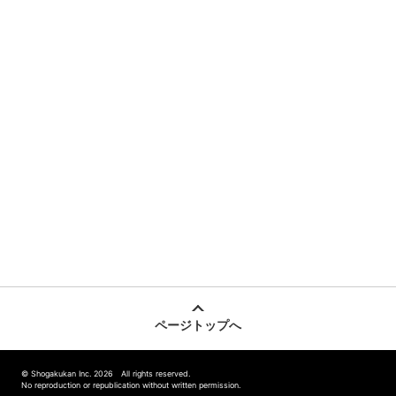
ページトップへ
© Shogakukan Inc. 2026 All rights reserved.
No reproduction or republication without written permission.