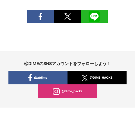
@DIMEのSNSアカウントをフォローしよう！
@atdime
@DIME_HACKS
@dime_hacks