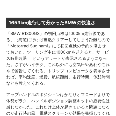
1653km走行して分かったBMWの快適さ
「BMW R1300GS」の初回点検は1000km走行後であ
る。北海道に行けば当然クリアーしてしまう距離なので
「Motorrad Suginami」にて初回点検の予約を済ませ
ておいた。ツーリング中に1000kmを超えると、サービ
ス時期超過！ というアラートが表示されるようになっ
た。さすがハイテク、これ以外にも空気圧やあれやこれ
やで警告してくれる。トリップコンピュータを表示させ
れば、平均速度、燃費、航続距離、走行時間、休憩時間
なども教えてくれる。
アップハンドルのポジションはかなりオフロードよりで
体勢がラク、ハンドルポジション調整キットの必要性は
感じなかった。これだけ上体が起きていると問題になる
のが走行時の風、電動スクリーンが効果を発揮してくれ