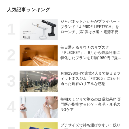
人気記事ランキング
ジャパネットたかたがプライベート
ブランド「J PRIDE LIFETECH」を
ローンチ、第1弾は水道・電源不要
の充電式高圧洗浄機
毎日通えるサウナのサブスク
「FLEXKEY」、9月から銭湯利用に
特化したプランを月額1980円で提供
開始
月額2980円で家族4人まで使えるフ
ィットネスジム「FIT365」に3か月
通った現在のリアルな感想
毎朝カミソリで剃るのは逆効果!? 専
門医が指摘するヒゲ・鼻毛・耳毛の
NGケア
プチサイズで持ち運びやすい！残り