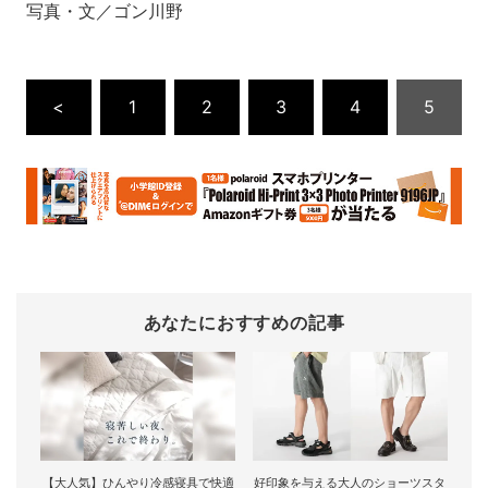
写真・文／ゴン川野
<
1
2
3
4
5
あなたにおすすめの記事
【大人気】ひんやり冷感寝具で快適
好印象を与える大人のショーツスタ