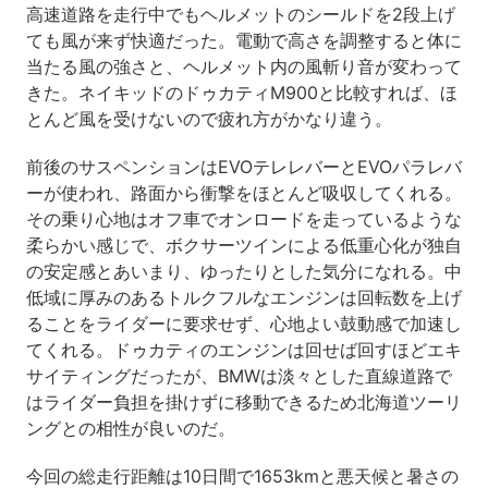
高速道路を走行中でもヘルメットのシールドを2段上げ
ても風が来ず快適だった。電動で高さを調整すると体に
当たる風の強さと、ヘルメット内の風斬り音が変わって
きた。ネイキッドのドゥカティM900と比較すれば、ほ
とんど風を受けないので疲れ方がかなり違う。
前後のサスペンションはEVOテレレバーとEVOパラレバ
ーが使われ、路面から衝撃をほとんど吸収してくれる。
その乗り心地はオフ車でオンロードを走っているような
柔らかい感じで、ボクサーツインによる低重心化が独自
の安定感とあいまり、ゆったりとした気分になれる。中
低域に厚みのあるトルクフルなエンジンは回転数を上げ
ることをライダーに要求せず、心地よい鼓動感で加速し
てくれる。ドゥカティのエンジンは回せば回すほどエキ
サイティングだったが、BMWは淡々とした直線道路で
はライダー負担を掛けずに移動できるため北海道ツーリ
ングとの相性が良いのだ。
今回の総走行距離は10日間で1653kmと悪天候と暑さの