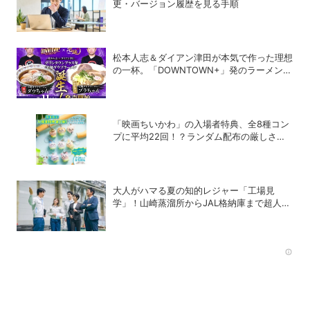
更・バージョン履歴を見る手順
松本人志＆ダイアン津田が本気で作った理想
の一杯。「DOWNTOWN+」発のラーメンを
宅麺.comが完全再現！【PR】
「映画ちいかわ」の入場者特典、全8種コン
プに平均22回！？ランダム配布の厳しさに
SNSでも悲鳴
大人がハマる夏の知的レジャー「工場見
学」！山崎蒸溜所からJAL格納庫まで超人気
施設の〝予約の取り方〟ガイド
Rec