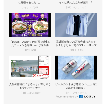
な睡眠をあなたに。
イルは肌の見え方が重要！？
アイリスプラザ
【PR】パナソニック
「DOWNTOWN+」の企画で誕生し
累計販売数1700万枚突破の大ヒッ
たラーメンを宅麺.comが完全再
ト！しまむら『超COOL』シリーズ
現！
【PR】宅麺
【PR】しまむら
人生の節目に〝まるっと〟寄り添う
ビールのうまさが際立つ「仕上げに
お金のパートナー
3分冷凍庫DRY」
【PR】三菱UFJ銀行
【PR】アサヒビール
Recommended by