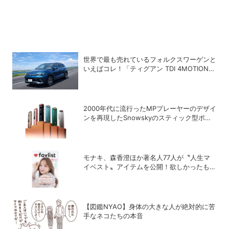
世界で最も売れているフォルクスワーゲンと
いえばコレ！「ティグアン TDI 4MOTION
R-Line」の買い得度をチェック
2000年代に流行ったMPプレーヤーのデザイ
ンを再現したSnowskyのスティック型ポー
タブルオーディオプレーヤー「ECHO
NANO」
モナキ、森香澄ほか著名人77人が〝人生マ
イベスト〟アイテムを公開！欲しかったもの
が見つかる雑誌「favlist」好評発売中
【図鑑NYAO】身体の大きな人が絶対的に苦
手なネコたちの本音