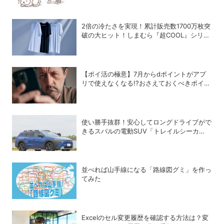
2倍の冷たさを実現！累計販売数1700万枚突
破の大ヒット！しまむら『超COOL』シリー
ズの進化がスゴい！【PR】
【ポイ活の極意】7月からdポイントがアプ
リで使えなくなる!?おさえておくべきポイン
トと注意点
使い勝手抜群！安心してロングドライブがで
きるスバルの電動SUV「トレイルシーカ
ー」の魅力
並べれば山手線になる「路線図グミ」を作っ
てみた
Excelのセル変更履歴を確認する方法は？変