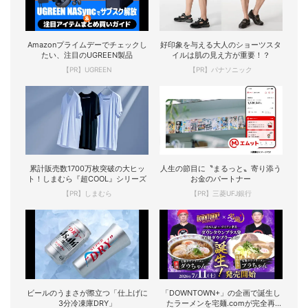
Amazonプライムデーでチェックし
好印象を与える大人のショーツスタ
たい、注目のUGREEN製品
イルは肌の見え方が重要！？
【PR】UGREEN
【PR】パナソニック
累計販売数1700万枚突破の大ヒッ
人生の節目に〝まるっと〟寄り添う
ト！しまむら『超COOL』シリーズ
お金のパートナー
【PR】しまむら
【PR】三菱UFJ銀行
ビールのうまさが際立つ「仕上げに
「DOWNTOWN+」の企画で誕生し
3分冷凍庫DRY」
たラーメンを宅麺.comが完全再