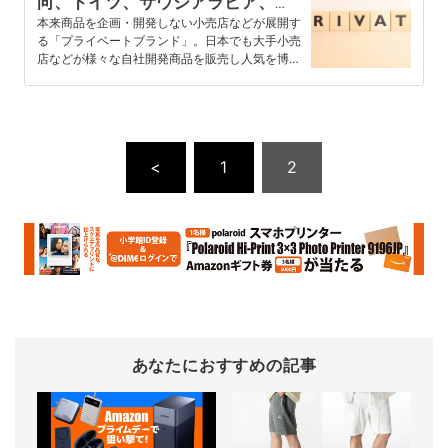
向、ドイツ、サウジアラビア、エ
ジプトなどで顕著
本来商品を企画・開発しない小売店などが展開す
る「プライベートブランド」。日本でも大手小売
店などが様々な自社開発商品を販売し人気を博し
ているが、世界市場において。…
<
1
2
あなたにおすすめの記事