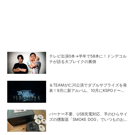
テレビ出演0本→半年で58本に！ドンデコル
テが語る大ブレイクの裏側
＆TEAMが仁川公演でダブルサプライズを発
表！9月に新アルバム、10月にKSPOドーム
追加公演が決定
バーナー不要、USB充電対応、手のひらサイ
ズの燻製器「SMOKE DOG」でいつものお
つまみが劇的に美味しくなった！