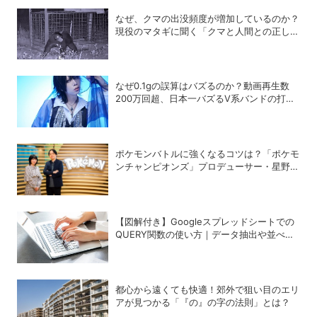
なぜ、クマの出没頻度が増加しているのか？
現役のマタギに聞く「クマと人間との正しい
付き合い方」
なぜ0.1gの誤算はバズるのか？動画再生数
200万回超、日本一バズるV系バンドの打算
的戦略
ポケモンバトルに強くなるコツは？「ポケモ
ンチャンピオンズ」プロデューサー・星野正
昭と女流棋士・香川愛生の特別対談が実現！
【図解付き】Googleスプレッドシートでの
QUERY関数の使い方｜データ抽出や並べ替
えの方法
都心から遠くても快適！郊外で狙い目のエリ
アが見つかる「『の』の字の法則」とは？