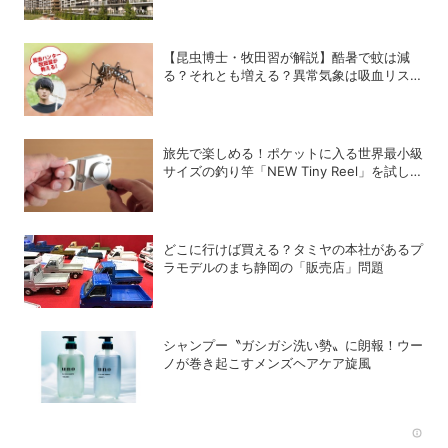
【昆虫博士・牧田習が解説】酷暑で蚊は減
る？それとも増える？異常気象は吸血リスク
をどう変えるのか
旅先で楽しめる！ポケットに入る世界最小級
サイズの釣り竿「NEW Tiny Reel」を試して
みた
どこに行けば買える？タミヤの本社があるプ
ラモデルのまち静岡の「販売店」問題
シャンプー〝ガシガシ洗い勢〟に朗報！ウー
ノが巻き起こすメンズヘアケア旋風
Rec