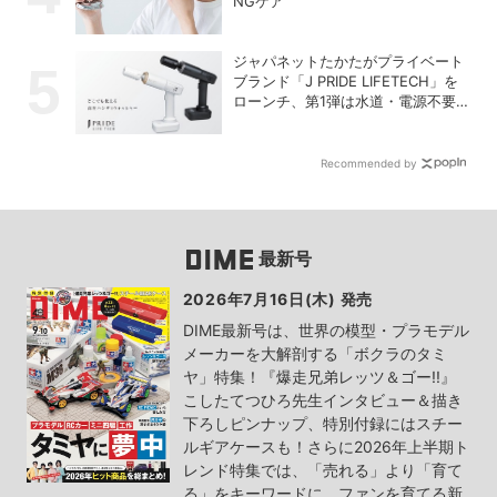
NGケア
ジャパネットたかたがプライベート
ブランド「J PRIDE LIFETECH」を
ローンチ、第1弾は水道・電源不要
の充電式高圧洗浄機
Recommended by
最新号
2026年7月16日(木) 発売
DIME最新号は、世界の模型・プラモデル
メーカーを大解剖する「ボクラのタミ
ヤ」特集！『爆走兄弟レッツ＆ゴー!!』
こしたてつひろ先生インタビュー＆描き
下ろしピンナップ、特別付録にはスチー
ルギアケースも！さらに2026年上半期ト
レンド特集では、「売れる」より「育て
る」をキーワードに、ファンを育てる新