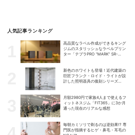
人気記事ランキング
高品質なラベル作成ができるキング
ジムのスタリッシュなラベルプリン
ター「テプラPRO “MARK” SR-
MK2」
新色のホワイトも登場！近代建築の
巨匠フランク・ロイド・ライトが設
計した照明器具の復刻シリーズ
「TALIESIN」
月額2980円で家族4人まで使えるフ
ィットネスジム「FIT365」に3か月
通った現在のリアルな感想
毎朝カミソリで剃るのは逆効果!? 専
門医が指摘するヒゲ・鼻毛・耳毛の