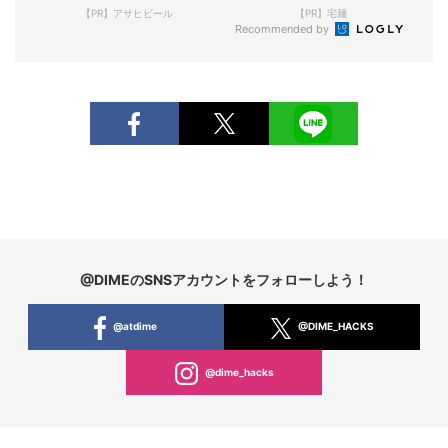
現！
【PR】アサヒビール
【PR】宅麺
Recommended by
@DIMEのSNSアカウントをフォローしよう！
@atdime
@DIME_HACKS
@dime_hacks