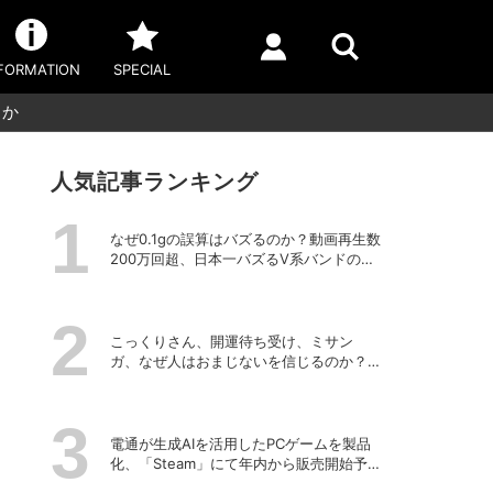
FORMATION
SPECIAL
るか
人気記事ランキング
なぜ0.1gの誤算はバズるのか？動画再生数
200万回超、日本一バズるV系バンドの打
算的戦略
こっくりさん、開運待ち受け、ミサン
ガ、なぜ人はおまじないを信じるのか？
「超ヤバイお呪い展」の監修者が語る心
理の深層
電通が生成AIを活用したPCゲームを製品
化、「Steam」にて年内から販売開始予
定