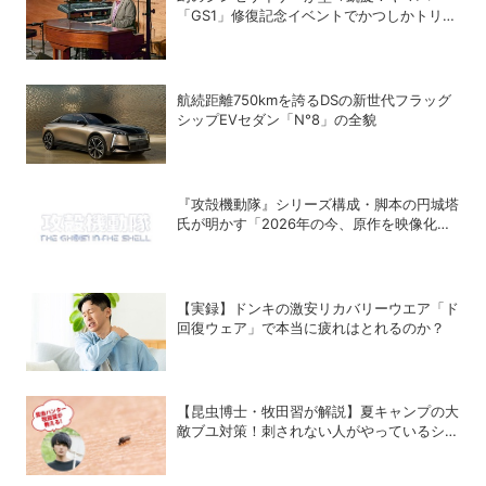
「GS1」修復記念イベントでかつしかトリオ
の向谷実さんが胸熱トーク
航続距離750kmを誇るDSの新世代フラッグ
シップEVセダン「N°8」の全貌
『攻殻機動隊』シリーズ構成・脚本の円城塔
氏が明かす「2026年の今、原作を映像化す
る意味」
【実録】ドンキの激安リカバリーウエア「ド
回復ウェア」で本当に疲れはとれるのか？
【昆虫博士・牧田習が解説】夏キャンプの大
敵ブユ対策！刺されない人がやっているシン
プル習慣