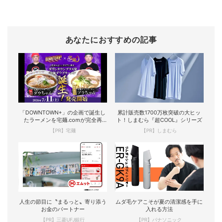
あなたにおすすめの記事
「DOWNTOWN+」の企画で誕生し
累計販売数1700万枚突破の大ヒッ
たラーメンを宅麺.comが完全再
ト！しまむら『超COOL』シリーズ
現！
【PR】宅麺
【PR】しまむら
人生の節目に〝まるっと〟寄り添う
ムダ毛ケアこそが夏の清潔感を手に
お金のパートナー
入れる方法
【PR】三菱UFJ銀行
【PR】パナソニック