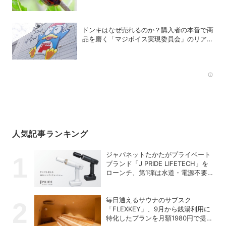
ドンキはなぜ売れるのか？購入者の本音で商
品を磨く「マジボイス実現委員会」のリアル
な会議に潜入
Rec
人気記事ランキング
ジャパネットたかたがプライベート
ブランド「J PRIDE LIFETECH」を
ローンチ、第1弾は水道・電源不要
の充電式高圧洗浄機
毎日通えるサウナのサブスク
「FLEXKEY」、9月から銭湯利用に
特化したプランを月額1980円で提供