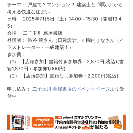
テーマ： 戸建て？マンション？ 建築士と“間取り”から
考える快適な住まい
日時： 2025年7月5日（土）14:00～15:30（開場13:4
5）
会場： 二子玉川 蔦屋書店
登壇者： 渋谷 篤さん（日建設計）× 園内せなさん（イ
ラストレーター・一級建築士）
参加費：
（1） 【店頭参加】書籍付き参加券：2,870円(税込)(書
籍1,870円＋参加券1,000円)
（2） 【店頭参加】書籍なし参加券：2,200円(税込)
申し込み：
二子玉川 蔦屋書店のイベントページ
より受
付中