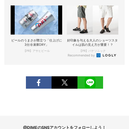
ビールのうまさが際立つ「仕上げに
好印象を与える大人のショーツスタ
3分冷凍庫DRY」
イルは肌の見え方が重要！？
【PR】アサヒビール
【PR】パナソニック
Recommended by
@DIMEのSNSアカウントをフォローしよう！