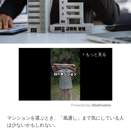
もっと見る
arrow_forward_ios
Powered by 
GliaStudios
Mute
マンションを選ぶとき、「風通し」まで気にしている人
は少ないかもしれない。