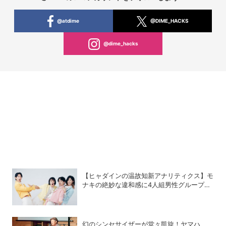
@atdime
@DIME_HACKS
@dime_hacks
【ヒャダインの温故知新アナリティクス】モ
ナキの絶妙な違和感に4人組男性グループの
歴史を振り返る
幻のシンセサイザーが堂々凱旋！ヤマハ