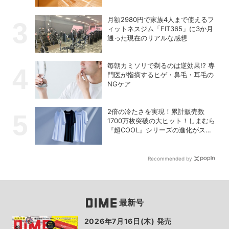
開始
月額2980円で家族4人まで使えるフ
ィットネスジム「FIT365」に3か月
通った現在のリアルな感想
毎朝カミソリで剃るのは逆効果!? 専
門医が指摘するヒゲ・鼻毛・耳毛の
NGケア
2倍の冷たさを実現！累計販売数
1700万枚突破の大ヒット！しまむら
『超COOL』シリーズの進化がスゴ
い！【PR】
Recommended by
最新号
2026年7月16日(木) 発売