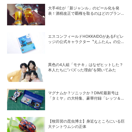
大手4社が「新ジャンル」のビール化を発
表！酒税改正で覇権を取るのはどのブランド
か？
エスコンフィールドHOKKAIDOがあるFビレ
ッジの公式キャラクター〝えふたん〟の公式
写真集「えふたんBOOK」が人気
異色の4人組「モナキ」はなぜヒットした？
本人たちに”バズった理由”を聞いてみた
マグナムか？ソニックか？DIME最新号は
「タミヤ」の大特集、豪華付録「レッツ＆ゴ
ー!!」スチールギアケース付き！
【牧田習の昆虫博士】身近なところにいる巨
大テントウムシの正体