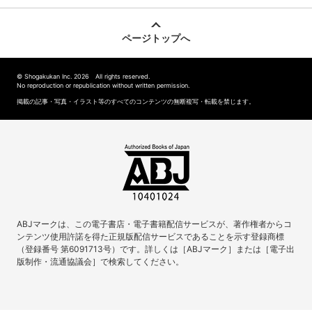
ページトップへ
© Shogakukan Inc. 2026 All rights reserved.
No reproduction or republication without written permission.
掲載の記事・写真・イラスト等のすべてのコンテンツの無断複写・転載を禁じます。
ABJマークは、この電子書店・電子書籍配信サービスが、著作権者からコ
ンテンツ使用許諾を得た正規版配信サービスであることを示す登録商標
（登録番号 第6091713号）です。詳しくは［ABJマーク］または［電子出
版制作・流通協議会］で検索してください。