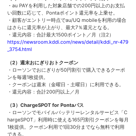
・au PAYを利用した対象店舗での200円以上のお支払
い回数に応じて、Pontaポイント還元率を上乗せ。
・顧客がエントリー時点でau/UQ mobileを利用の場合
はさらに還元率が上がり、最大7％還元となる。
・還元内容：合計最大1500ポイント／月（注2）
https://newsroom.kddi.com/news/detail/kddi_nr-479
_3754.html
（2）週末おにぎりおトクーポン
・ローソンでおにぎりが50円割引で購入できるクーポ
ンを毎週1枚提供。
・クーポンは週末（金曜日・土曜日）に利用できる。
・還元内容：合計200円以上／月
（3）ChargeSPOT for Pontaパス
・ローソンでモバイルバッテリーレンタルサービス「C
hargeSPOT」利用時に使える165円割引クーポンを毎月
1枚提供。クーポン利用で1回30分までなら無料で利用
できる。