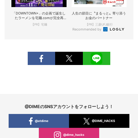
「DOWNTOWN+」の企画で誕生し
人生の節目に〝まるっと〟寄り添う
たラーメンを宅麺.comが完全再
お金のパートナー
現！
【PR】宅麺
【PR】三菱UFJ銀行
Recommended by
@DIMEのSNSアカウントをフォローしよう！
@atdime
@DIME_HACKS
@dime_hacks