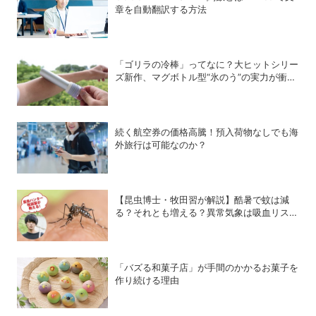
章を自動翻訳する方法
「ゴリラの冷棒」ってなに？大ヒットシリー
ズ新作、マグボトル型“氷のう”の実力が衝撃
的だった
続く航空券の価格高騰！預入荷物なしでも海
外旅行は可能なのか？
【昆虫博士・牧田習が解説】酷暑で蚊は減
る？それとも増える？異常気象は吸血リスク
をどう変えるのか
「バズる和菓子店」が手間のかかるお菓子を
作り続ける理由