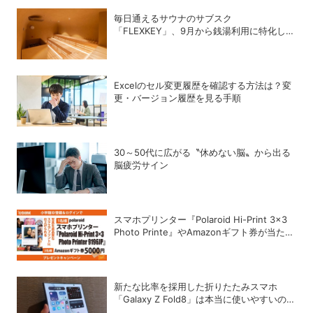
毎日通えるサウナのサブスク
「FLEXKEY」、9月から銭湯利用に特化した
プランを月額1980円で提供開始
Excelのセル変更履歴を確認する方法は？変
更・バージョン履歴を見る手順
30～50代に広がる〝休めない脳〟から出る
脳疲労サイン
スマホプリンター『Polaroid Hi-Print 3×3
Photo Printe』やAmazonギフト券が当た
る！プレゼントキャンペーンがスタート【8
月26日締切】
新たな比率を採用した折りたたみスマホ
「Galaxy Z Fold8」は本当に使いやすいの
か？