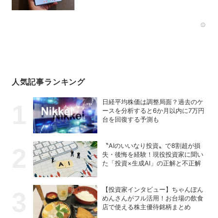
Rec
人気記事ランキング
日経平均株価は調整局面？過去のケ
ースを分析すると6か月以内に7万円
台を回復する予測も
〝AIのいいなり投資〟で8割超が損
失・後悔を経験！現役投資家に聞い
た「投資×生成AI」の正解と不正解
【投資家インタビュー】ちゃんぽん
めんさんがフル活用！お台場の飲食
店で使える株主優待銘柄まとめ