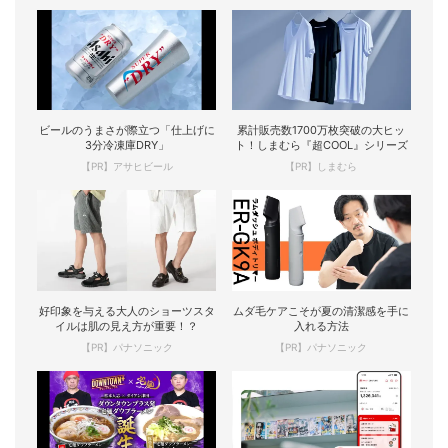
ビールのうまさが際立つ「仕上げに
累計販売数1700万枚突破の大ヒッ
3分冷凍庫DRY」
ト！しまむら『超COOL』シリーズ
【PR】アサヒビール
【PR】しまむら
好印象を与える大人のショーツスタ
ムダ毛ケアこそが夏の清潔感を手に
イルは肌の見え方が重要！？
入れる方法
【PR】パナソニック
【PR】パナソニック