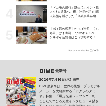
「ドコモの銀行」誕生でポイント最
大4.5％還元へ、廣井社長が語る1億
人基盤を活かした「金融事業再編」
の真価
【ポイ活の極意】かっぱ寿司、くら
寿司、はま寿司、7月のキャンペー
ンをポイ活賢者はこう攻略する！
Recommended by
最新号
2026年7月16日(木) 発売
DIME最新号は、世界の模型・プラモデル
メーカーを大解剖する「ボクラのタミ
ヤ」特集！『爆走兄弟レッツ＆ゴー!!』
こしたてつひろ先生インタビュー＆描き
下ろしピンナップ、特別付録にはスチー