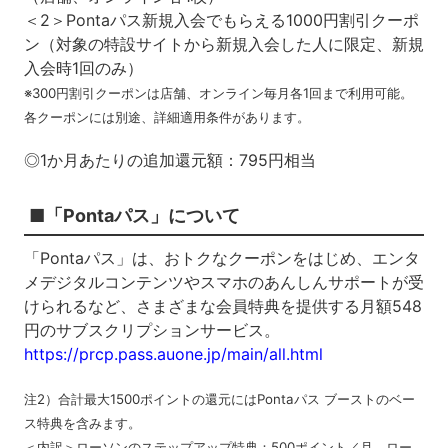
＜2＞Pontaパス新規入会でもらえる1000円割引クーポ
ン（対象の特設サイトから新規入会した人に限定、新規
入会時1回のみ）
※300円割引クーポンは店舗、オンライン毎月各1回まで利用可能。
各クーポンには別途、詳細適用条件があります。
◎1か月あたりの追加還元額：795円相当
■「Pontaパス」について
「Pontaパス」は、おトクなクーポンをはじめ、エンタ
メデジタルコンテンツやスマホのあんしんサポートが受
けられるなど、さまざまな会員特典を提供する月額548
円のサブスクリプションサービス。
https://prcp.pass.auone.jp/main/all.html
注2）合計最大1500ポイントの還元にはPontaパス ブーストのベー
ス特典を含みます。
＜内訳＞ローソンのステップアップ特典：500ポイント／月、ロー