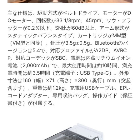
主な仕様は、駆動方式がベルトドライブ、モーターがD
Cモーター、回転数が33 1/3rpm、45rpm、ワウ・フラ
ッターが0.2％以下、SN比が60dB以上、アーム形式が
スタティックバランスタイプ、カートリッジがMM型
（VM型と同等）、針圧が3.5g±0.5g。Bluetoothのバ
ージョンは5.4で、対応プロファイルがA2DP、AVRC
P、対応コーデックがSBC。電源は内蔵リチウムイオン
電池（2,000mAh）で、最大使用時間は約10時間、満充
電時間は約3.5時間（充電端子：USB Type-C）。外形
寸法は160（幅）×71（高さ）×300（奥行）mm（突起
含まず）。重量は約1.2kg。充電用USBケーブル、EPレ
コードアダプター、専用収納バッグ、操作ガイド（保証
書付き）が付属する。