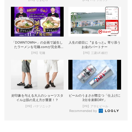
「DOWNTOWN+」の企画で誕生し
人生の節目に〝まるっと〟寄り添う
たラーメンを宅麺.comが完全再
お金のパートナー
現！
【PR】宅麺
【PR】三菱UFJ銀行
好印象を与える大人のショーツスタ
ビールのうまさが際立つ「仕上げに
イルは肌の見え方が重要！？
3分冷凍庫DRY」
【PR】パナソニック
【PR】アサヒビール
Recommended by