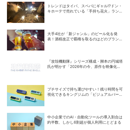
トレンドはタイパ、スペパにギャル!?ドン・
キホーテで売れている「手持ち花火」ランキ
ング
大手4社が「新ジャンル」のビール化を発
表！酒税改正で覇権を取るのはどのブランド
か？
『攻殻機動隊』シリーズ構成・脚本の円城塔
氏が明かす「2026年の今、原作を映像化す
る意味」
プチサイズで持ち運びやすい！残り時間を可
視化できるキングジムの「ビジュアルバータ
イマー」
中小企業でのAI・自動化ツールの導入割合は
約半数、しかし6割超が個人利用にとどまる