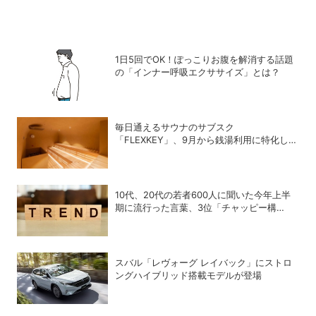
1日5回でOK！ぽっこりお腹を解消する話題
の「インナー呼吸エクササイズ」とは？
毎日通えるサウナのサブスク
「FLEXKEY」、9月から銭湯利用に特化した
プランを月額1980円で提供開始
10代、20代の若者600人に聞いた今年上半
期に流行った言葉、3位「チャッピー構
文」、2位「メロい」、1位は？
スバル「レヴォーグ レイバック」にストロ
ングハイブリッド搭載モデルが登場