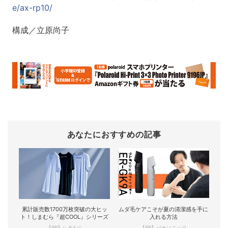
e/ax-rp10/
構成／立原尚子
あなたにおすすめの記事
累計販売数1700万枚突破の大ヒッ
ムダ毛ケアこそが夏の清潔感を手に
ト！しまむら『超COOL』シリーズ
入れる方法
【PR】しまむら
【PR】パナソニック