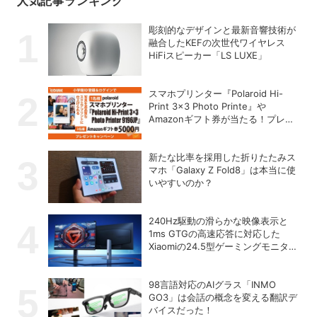
人気記事ランキング
彫刻的なデザインと最新音響技術が
融合したKEFの次世代ワイヤレス
HiFiスピーカー「LS LUXE」
スマホプリンター『Polaroid Hi-
Print 3×3 Photo Printe』や
Amazonギフト券が当たる！プレゼ
ントキャンペーンがスタート【8月
26日締切】
新たな比率を採用した折りたたみス
マホ「Galaxy Z Fold8」は本当に使
いやすいのか？
240Hz駆動の滑らかな映像表示と
1ms GTGの高速応答に対応した
Xiaomiの24.5型ゲーミングモニター
「G25i 2026」
98言語対応のAIグラス「INMO
GO3」は会話の概念を変える翻訳デ
バイスだった！