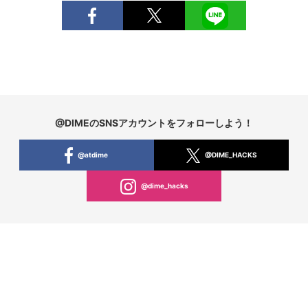
@DIMEのSNSアカウントをフォローしよう！
@atdime
@DIME_HACKS
@dime_hacks