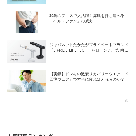
猛暑のフェスで大活躍！涼風を持ち運べる
「ベルトファン」の威力
ジャパネットたかたがプライベートブランド
「J PRIDE LIFETECH」をローンチ、第1弾
は水道・電源不要の充電式高圧洗浄機
【実録】ドンキの激安リカバリーウエア「ド
回復ウェア」で本当に疲れはとれるのか？
Rec