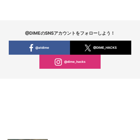
@DIMEのSNSアカウントをフォローしよう！
@atdime
@DIME_HACKS
@dime_hacks