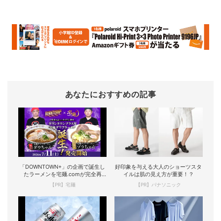
あなたにおすすめの記事
「DOWNTOWN+」の企画で誕生し
好印象を与える大人のショーツスタ
たラーメンを宅麺.comが完全再
イルは肌の見え方が重要！？
現！
【PR】宅麺
【PR】パナソニック