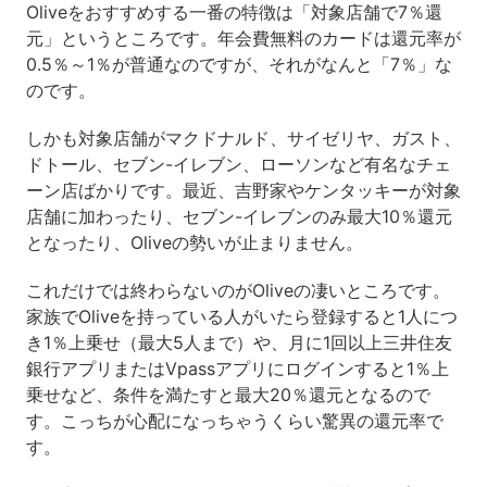
Oliveをおすすめする一番の特徴は「対象店舗で7％還
元」というところです。年会費無料のカードは還元率が
0.5％～1％が普通なのですが、それがなんと「7％」な
のです。
しかも対象店舗がマクドナルド、サイゼリヤ、ガスト、
ドトール、セブン-イレブン、ローソンなど有名なチェ
ーン店ばかりです。最近、吉野家やケンタッキーが対象
店舗に加わったり、セブン-イレブンのみ最大10％還元
となったり、Oliveの勢いが止まりません。
これだけでは終わらないのがOliveの凄いところです。
家族でOliveを持っている人がいたら登録すると1人につ
き1％上乗せ（最大5人まで）や、月に1回以上三井住友
銀行アプリまたはVpassアプリにログインすると1％上
乗せなど、条件を満たすと最大20％還元となるので
す。こっちが心配になっちゃうくらい驚異の還元率で
す。