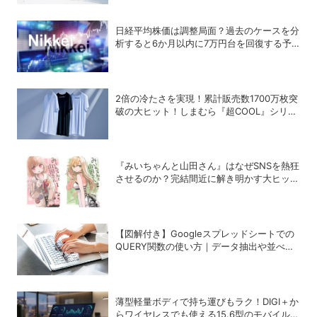
日経平均株価は調整局面？過去のケースを分
析すると6か月以内に7万円台を回復する予
測も
2倍の冷たさを実現！累計販売数1700万枚突
破の大ヒット！しまむら『超COOL』シリー
ズの進化がスゴい！【PR】
『みいちゃんと山田さん』はなぜSNSを熱狂
させるのか？完結間近に解き明かす大ヒット
の背景
【図解付き】Googleスプレッドシートでの
QUERY関数の使い方｜データ抽出や並べ替
えの方法
薄型軽量ボディで持ち運びもラク！DIGI＋か
らワイヤレスでも使える15.6型のモバイルデ