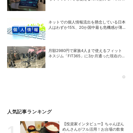
ィスプレイが登場
ネットでの個人情報流出を懸念している日本
人はわずか15%、20か国中最も危機感が薄
いことが判明
月額2980円で家族4人まで使えるフィット
ネスジム「FIT365」に3か月通った現在のリ
アルな感想
Rec
人気記事ランキング
【投資家インタビュー】ちゃんぽん
めんさんがフル活用！お台場の飲食