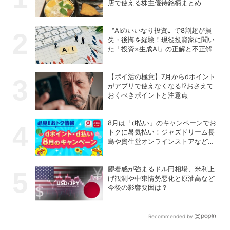
店で使える株主優待銘柄まとめ
〝AIのいいなり投資〟で8割超が損
失・後悔を経験！現役投資家に聞い
た「投資×生成AI」の正解と不正解
【ポイ活の極意】7月からdポイント
がアプリで使えなくなる!?おさえて
おくべきポイントと注意点
8月は「d払い」のキャンペーンでお
トクに暑気払い！ジャズドリーム長
島や資生堂オンラインストアなどに
注目
膠着感が強まるドル円相場、米利上
げ観測や中東情勢悪化と原油高など
今後の影響要因は？
Recommended by