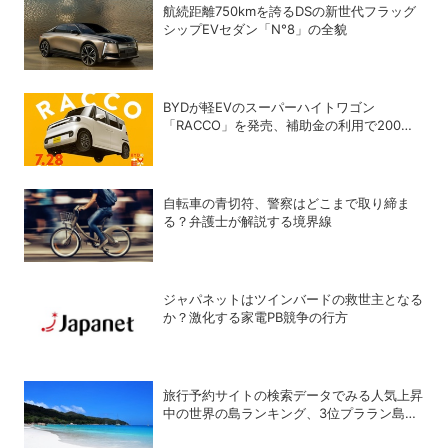
航続距離750kmを誇るDSの新世代フラッグ
シップEVセダン「N°8」の全貌
BYDが軽EVのスーパーハイトワゴン
「RACCO」を発売、補助金の利用で200万
円以下に
自転車の青切符、警察はどこまで取り締ま
る？弁護士が解説する境界線
ジャパネットはツインバードの救世主となる
か？激化する家電PB競争の行方
旅行予約サイトの検索データでみる人気上昇
中の世界の島ランキング、3位プララン島、
2位ポルト・サント島、1位は？