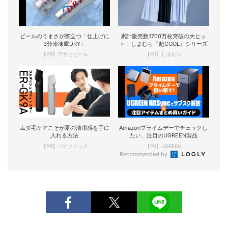
ビールのうまさが際立つ「仕上げに
累計販売数1700万枚突破の大ヒッ
3分冷凍庫DRY」
ト！しまむら『超COOL』シリーズ
【PR】アサヒビール
【PR】しまむら
ムダ毛ケアこそが夏の清潔感を手に
Amazonプライムデーでチェックし
入れる方法
たい、注目のUGREEN製品
【PR】パナソニック
【PR】UGREEN
Recommended by