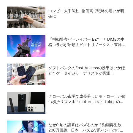
コンビニ大手3社、物価高で戦略の違いが明
確に
「機動警察パトレイバー EZY」とDIMEの本
格コラボが始動！ビクトリノックス・東洋ス
チール・WILDTHINGS・空調服®との限定ア
イテムついに公開
ソフトバンクのFast Accessの効果はいかほ
ど？ケータイジャーナリストが実測！
グローバル市場で成長著しいモトローラが放
つ横折りスマホ「motorola razr fold」の戦
略的な位置づけ
なぜ0.1gの誤算はバズるのか？動画再生数
200万回超、日本一バズるV系バンドの打算