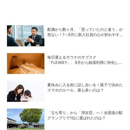
配属から数ヶ月、「思っていたのと違う」が
危ない！7～8月に新入社員の心が折れやす
い理由
毎日通えるサウナのサブスク
「FLEXKEY」、9月から銭湯利用に特化した
プランを月額1980円で提供開始
夏休みに入る前に話し合いを！親子で決めた
スマホのルール、最も多いのは？
「立ち寄り」から「滞在型」へ！全国道の駅
グランプリで1位に選ばれたのは？