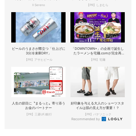
Il Sereno
【PR】しまむら
ビールのうまさが際立つ「仕上げに
「DOWNTOWN+」の企画で誕生し
3分冷凍庫DRY」
たラーメンを宅麺.comが完全再
現！
【PR】アサヒビール
【PR】宅麺
人生の節目に〝まるっと〟寄り添う
好印象を与える大人のショーツスタ
お金のパートナー
イルは肌の見え方が重要！？
【PR】三菱UFJ銀行
【PR】パナソニック
Recommended by