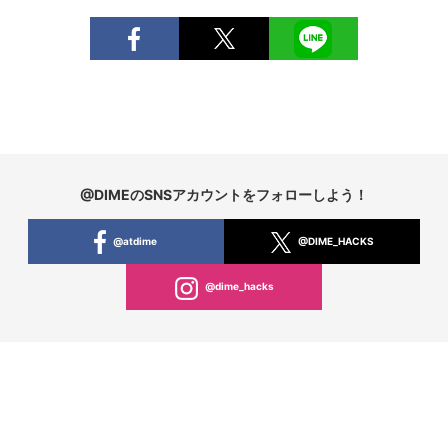
@DIMEのSNSアカウントをフォローしよう！
@atdime
@DIME_HACKS
@dime_hacks