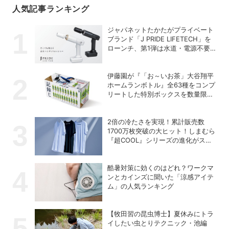
人気記事ランキング
ジャパネットたかたがプライベート
ブランド「J PRIDE LIFETECH」を
ローンチ、第1弾は水道・電源不要
の充電式高圧洗浄機
伊藤園が『「お～いお茶」大谷翔平
ホームランボトル』全63種をコンプ
リートした特別ボックスを数量限定
で販売
2倍の冷たさを実現！累計販売数
1700万枚突破の大ヒット！しまむら
『超COOL』シリーズの進化がスゴ
い！【PR】
酷暑対策に効くのはどれ？ワークマ
ンとカインズに聞いた「涼感アイテ
ム」の人気ランキング
【牧田習の昆虫博士】夏休みにトラ
イしたい虫とりテクニック・池編