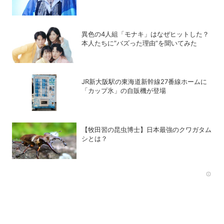
的戦略
異色の4人組「モナキ」はなぜヒットした？
本人たちに”バズった理由”を聞いてみた
JR新大阪駅の東海道新幹線27番線ホームに
「カップ氷」の自販機が登場
【牧田習の昆虫博士】日本最強のクワガタム
シとは？
Rec