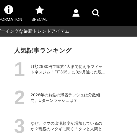
FORMATION
SPECIAL
ビーイングな最新トレンドアイテム
人気記事ランキング
月額2980円で家族4人まで使えるフィッ
トネスジム「FIT365」に3か月通った現在
のリアルな感想
2026年のお盆の帰省ラッシュは分散傾
向、Uターンラッシュは？
なぜ、クマの出没頻度が増加しているの
か？現役のマタギに聞く「クマと人間と
の正しい付き合い方」