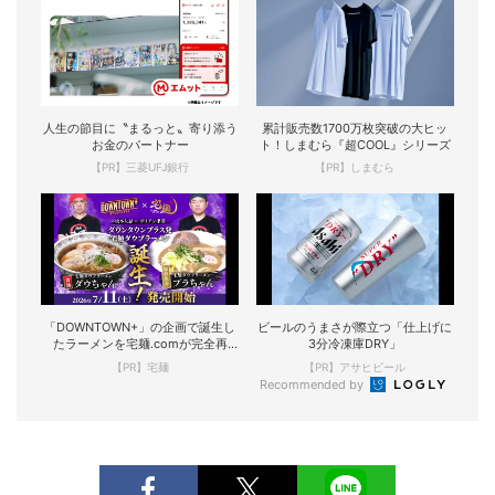
人生の節目に〝まるっと〟寄り添う
累計販売数1700万枚突破の大ヒッ
お金のパートナー
ト！しまむら『超COOL』シリーズ
【PR】三菱UFJ銀行
【PR】しまむら
「DOWNTOWN+」の企画で誕生し
ビールのうまさが際立つ「仕上げに
たラーメンを宅麺.comが完全再
3分冷凍庫DRY」
現！
【PR】宅麺
【PR】アサヒビール
Recommended by