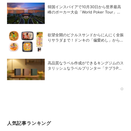
韓国インスパイアで10月30日から世界最高
峰のポーカー大会「World Poker Tour」を
開催
欲望全開のピクルスサンドからにんにく全振
りサラダまで！ドンキの「偏愛めし」から激
アツの新作が登場
高品質なラベル作成ができるキングジムのス
タリッシュなラベルプリンター「テプラPRO
“MARK” SR-MK2」
Rec
人気記事ランキング