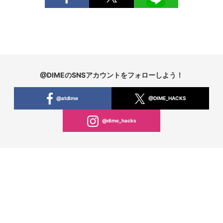
@DIMEのSNSアカウントをフォローしよう！
@atdime
@DIME_HACKS
@dime_hacks