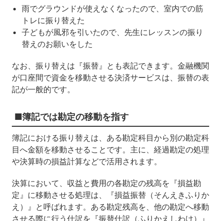
雨でグラウンドが使えなくなったので、室内での筋
トレに振り替えた
子どもが風邪を引いたので、先生にレッスンの振り
替えのお願いをした
なお、振り替えは『振替』とも表記できます。金融機関
が口座間で資金を移動させる決済サービスは、振替の表
記が一般的です。
■簿記では勘定の移動を指す
簿記における振り替えは、ある勘定科目から別の勘定科
目へ金額を移動させることです。主に、経過勘定の処理
や決算時の損益計算などで活用されます。
決算において、収益と費用の各勘定の残高を『損益勘
定』に移動させる処理は、『損益振替（そんえきふりか
え）』と呼ばれます。ある勘定残高を、他の勘定へ移動
させる際に行う仕訳を『振替仕訳（ふりかえしわけ）』