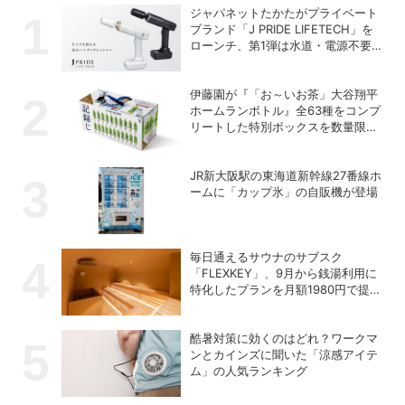
ジャパネットたかたがプライベート
ブランド「J PRIDE LIFETECH」を
ローンチ、第1弾は水道・電源不要
の充電式高圧洗浄機
伊藤園が『「お～いお茶」大谷翔平
ホームランボトル』全63種をコンプ
リートした特別ボックスを数量限定
で販売
JR新大阪駅の東海道新幹線27番線ホ
ームに「カップ氷」の自販機が登場
毎日通えるサウナのサブスク
「FLEXKEY」、9月から銭湯利用に
特化したプランを月額1980円で提供
開始
酷暑対策に効くのはどれ？ワークマ
ンとカインズに聞いた「涼感アイテ
ム」の人気ランキング