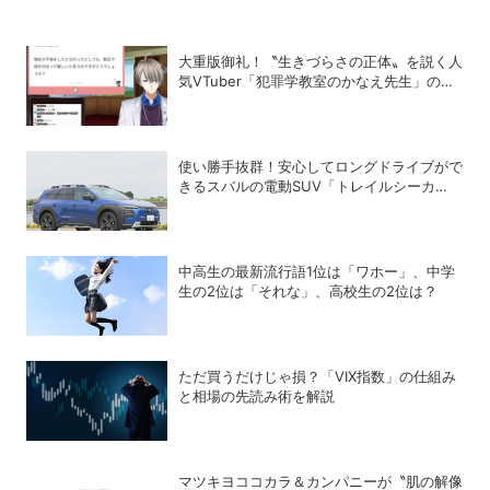
大重版御礼！〝生きづらさの正体〟を説く人
気VTuber「犯罪学教室のかなえ先生」の正
体
使い勝手抜群！安心してロングドライブがで
きるスバルの電動SUV「トレイルシーカ
ー」の魅力
中高生の最新流行語1位は「ワホー」、中学
生の2位は「それな」、高校生の2位は？
ただ買うだけじゃ損？「VIX指数」の仕組み
と相場の先読み術を解説
マツキヨココカラ＆カンパニーが〝肌の解像