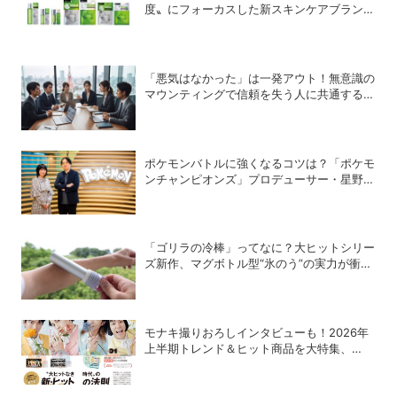
度〟にフォーカスした新スキンケアブランド
「Pixcella」をローンチ
「悪気はなかった」は一発アウト！無意識の
マウンティングで信頼を失う人に共通する
〝残念な口癖〟
ポケモンバトルに強くなるコツは？「ポケモ
ンチャンピオンズ」プロデューサー・星野正
昭と女流棋士・香川愛生の特別対談が実現！
「ゴリラの冷棒」ってなに？大ヒットシリー
ズ新作、マグボトル型“氷のう”の実力が衝撃
的だった
モナキ撮りおろしインタビューも！2026年
上半期トレンド＆ヒット商品を大特集、
DIME最新号は7/15発売！