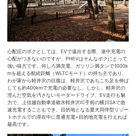
心配症のボクとしては、EVで遠出する際、途中充電の
心配がつきないのですが、PHEVはそんなボクにとって
強い味方です。何しろ満充電、ガソリン満タンで1000k
mを超える航続距離（WLTCモード）の持ち主であり、
わが家から軽井沢の往復は、軽井沢であちこち足を伸ば
しても約400kmで充電の必要なし。しかし、軽井沢の
澄んだ空気を汚さないモータードライブ、EV走行も魅
力で、上信越自動車道碓氷軽井沢IC手前の横川SAで急
速充電することもでき、目的地となる愛犬同伴型リゾー
トホテルでの滞在中に普通充電=目的地充電を行えれば
最高です。