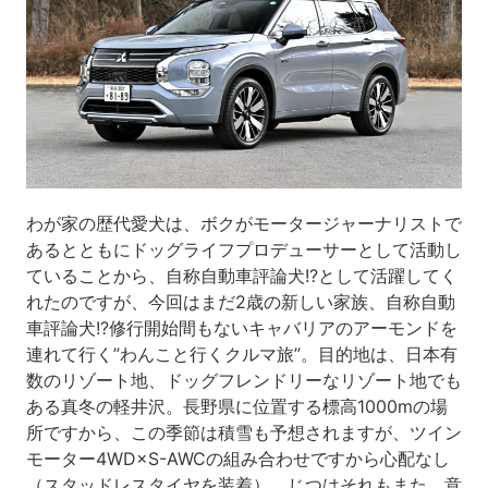
わが家の歴代愛犬は、ボクがモータージャーナリストで
あるとともにドッグライフプロデューサーとして活動し
ていることから、自称自動車評論犬!?として活躍してく
れたのですが、今回はまだ2歳の新しい家族、自称自動
車評論犬!?修行開始間もないキャバリアのアーモンドを
連れて行く”わんこと行くクルマ旅”。目的地は、日本有
数のリゾート地、ドッグフレンドリーなリゾート地でも
ある真冬の軽井沢。長野県に位置する標高1000mの場
所ですから、この季節は積雪も予想されますが、ツイン
モーター4WD×S-AWCの組み合わせですから心配なし
（スタッドレスタイヤを装着）。じつはそれもまた、意