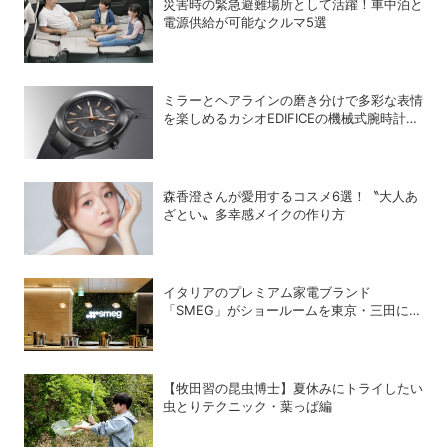
災害時の緊急避難場所として活躍！車中泊と
電源供給が可能なクルマ5選
ミラーとヘアラインの磨き分けで多彩な表情
を楽しめるカシオEDIFICEの機械式腕時計
「EFK-200」
森香澄さんが愛用するコスメ6選！〝大人あ
ざとい〟多幸感メイクの作り方
イタリアのプレミアム家電ブランド
「SMEG」がショールームを東京・三田にオ
ープン
【牧田習の昆虫博士】夏休みにトライしたい
虫とりテクニック・葉っぱ編