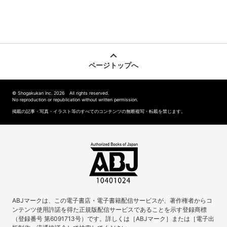
ページトップへ
© Shogakukan Inc. 2026 All rights reserved.
No reproduction or republication without written permission.
掲載の記事・写真・イラスト等のすべてのコンテンツの無断複写・転載を禁じます。
ABJマークは、この電子書店・電子書籍配信サービスが、著作権者からコ
ンテンツ使用許諾を得た正規版配信サービスであることを示す登録商標
（登録番号 第6091713号）です。詳しくは［ABJマーク］または［電子出