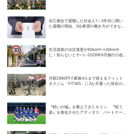
しか？
自己都合で退職した社会人1～3年目に聞い
た退職の理由、3位希望の働き方ができな
い、2位能力や持ち味を発揮できない、1位
は？
生活道路の法定速度が60km/h→30km/h
に！知らないとヤバい2026年9月施行の改
正内容を弁護士が解説
月額2980円で家族4人まで使えるフィット
ネスジム「FIT365」に3か月通った現在のリ
アルな感想
〝戦いの場〟を整えてきたキリン、〝戦う
姿〟を進化させたアディダス、パートナー企
業が語るサッカー日本代表の舞台裏