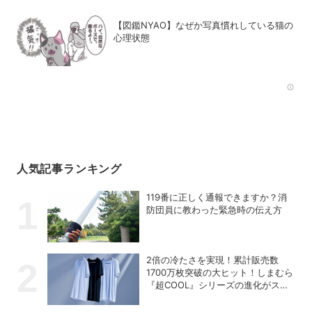
【図鑑NYAO】なぜか写真慣れしている猫の
心理状態
Rec
人気記事ランキング
119番に正しく通報できますか？消
防団員に教わった緊急時の伝え方
2倍の冷たさを実現！累計販売数
1700万枚突破の大ヒット！しまむら
『超COOL』シリーズの進化がスゴ
い！【PR】