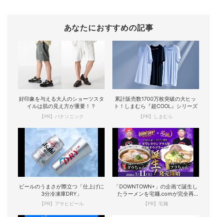
あなたにおすすめの記事
好印象を与える大人のショーツスタ
累計販売数1700万枚突破の大ヒッ
イルは肌の見え方が重要！？
ト！しまむら『超COOL』シリーズ
【PR】パナソニック
【PR】しまむら
ビールのうまさが際立つ「仕上げに
「DOWNTOWN+」の企画で誕生し
3分冷凍庫DRY」
たラーメンを宅麺.comが完全再
現！
【PR】アサヒビール
【PR】宅麺