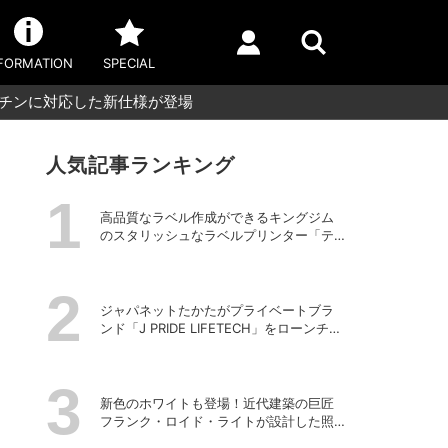
FORMATION
SPECIAL
キッチンに対応した新仕様が登場
人気記事ランキング
高品質なラベル作成ができるキングジム
のスタリッシュなラベルプリンター「テ
プラPRO “MARK” SR-MK2」
ジャパネットたかたがプライベートブラ
ンド「J PRIDE LIFETECH」をローンチ、
第1弾は水道・電源不要の充電式高圧洗浄
機
新色のホワイトも登場！近代建築の巨匠
フランク・ロイド・ライトが設計した照
明器具の復刻シリーズ「TALIESIN」