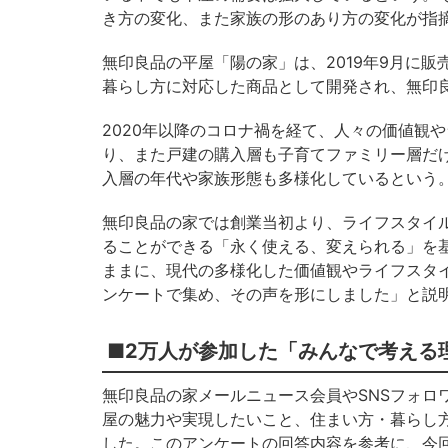
き方の変化、また家族の形のあり方の変化が指
無印良品の平屋「陽の家」は、2019年9月に
暮らし方に対応した商品として開発され、無印
2020年以降のコロナ禍を経て、人々の価値観や
り、また戸建の購入層も子育てファミリー層だけ
入層の年代や家族形態も多様化しているという
無印良品の家では創業当初より、ライフスタイ
ることができる「永く使える、変えられる」を
ままに、現代の多様化した価値観やライフスタ
ンケートで集め、その声を形にしました」と説
■2万人が参加した「みんなで考える
無印良品の家メールニュース会員やSNSフォロ
屋の魅力や実現したいこと、住まい方・暮らし
した。このアンケートの回答内容を参考に、今