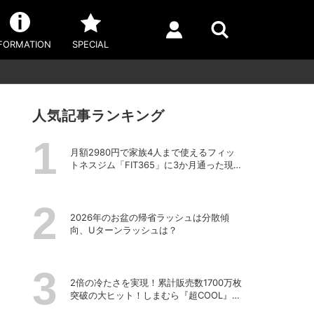
FORMATION
SPECIAL
人気記事ランキング
月額2980円で家族4人まで使えるフィッ
トネスジム「FIT365」に3か月通った現在
のリアルな感想
2026年のお盆の帰省ラッシュは分散傾
向、Uターンラッシュは？
2倍の冷たさを実現！累計販売数1700万枚
突破の大ヒット！しまむら『超COOL』シ
リーズの進化がスゴい！【PR】