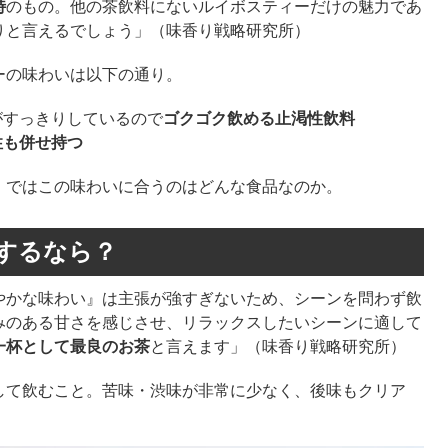
特
のもの。他の茶飲料にないルイボスティーだけの魅力であ
りと言えるでしょう」（味香り戦略研究所）
ーの味わいは以下の通り。
がすっきりしているので
ゴクゴク飲める止渇性飲料
性も併せ持つ
、ではこの味わいに合うのはどんな食品なのか。
するなら？
やかな味わい』は主張が強すぎないため、シーンを問わず飲
みのある甘さを感じさせ、リラックスしたいシーンに適して
一杯として最良のお茶
と言えます」（味香り戦略研究所）
して飲むこと。苦味・渋味が非常に少なく、後味もクリア
。