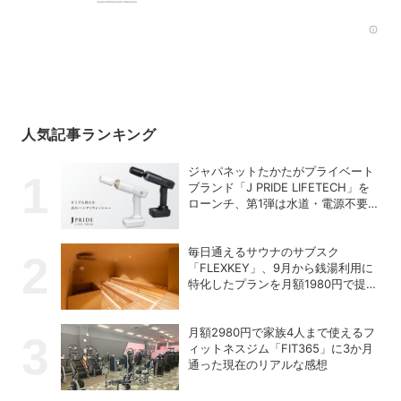
Rec
人気記事ランキング
ジャパネットたかたがプライベート
ブランド「J PRIDE LIFETECH」を
ローンチ、第1弾は水道・電源不要
の充電式高圧洗浄機
毎日通えるサウナのサブスク
「FLEXKEY」、9月から銭湯利用に
特化したプランを月額1980円で提供
開始
月額2980円で家族4人まで使えるフ
ィットネスジム「FIT365」に3か月
通った現在のリアルな感想