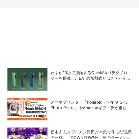
わずか10秒で加熱するQuickStartテクノロ
ジーを搭載したBATの加熱式たばこデバイス
「glo Hyper pro+」
スマホプリンター『Polaroid Hi-Print 3×3
Photo Printe』やAmazonギフト券が当た
る！プレゼントキャンペーンがスタート【8
月26日締切】
松本人志＆ダイアン津田が本気で作った理想
の一杯。「DOWNTOWN+」発のラーメンを