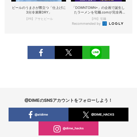
ビールのうまさが際立つ「仕上げに
「DOWNTOWN+」の企画で誕生し
3分冷凍庫DRY」
たラーメンを宅麺.comが完全再
現！
【PR】アサヒビール
【PR】宅麺
Recommended by
@DIMEのSNSアカウントをフォローしよう！
@atdime
@DIME_HACKS
@dime_hacks