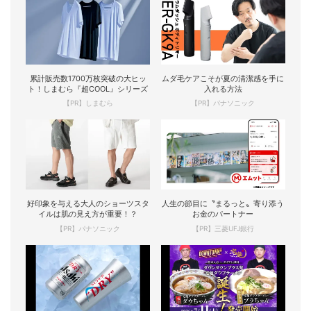
累計販売数1700万枚突破の大ヒッ
ムダ毛ケアこそが夏の清潔感を手に
ト！しまむら『超COOL』シリーズ
入れる方法
【PR】しまむら
【PR】パナソニック
好印象を与える大人のショーツスタ
人生の節目に〝まるっと〟寄り添う
イルは肌の見え方が重要！？
お金のパートナー
【PR】パナソニック
【PR】三菱UFJ銀行