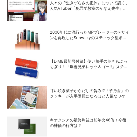
人々の〝生きづらさの正体〟について説く、
人気VTuber「犯罪学教室のかなえ先生」の
正体
2000年代に流行ったMPプレーヤーのデザイ
ンを再現したSnowskyのスティック型ポー
タブルオーディオプレーヤー「ECHO
NANO」
【DIME最新号付録】使い勝手の良さもぶっ
ちぎり！「爆走兄弟レッツ＆ゴー!!」スチー
ルGEARケースを徹底解剖
甘い焼き菓子からだしの旨み!?「茅乃舎」の
クッキーが入手困難になるほど人気なワケ
キオクシアの最終利益は前年比46倍！今後
の株価の行方は？