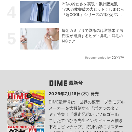
2倍の冷たさを実現！累計販売数
1700万枚突破の大ヒット！しまむら
『超COOL』シリーズの進化がスゴ
い！【PR】
毎朝カミソリで剃るのは逆効果!? 専
門医が指摘するヒゲ・鼻毛・耳毛の
NGケア
Recommended by
最新号
2026年7月16日(木) 発売
DIME最新号は、世界の模型・プラモデル
メーカーを大解剖する「ボクラのタミ
ヤ」特集！『爆走兄弟レッツ＆ゴー!!』
こしたてつひろ先生インタビュー＆描き
下ろしピンナップ、特別付録にはスチー