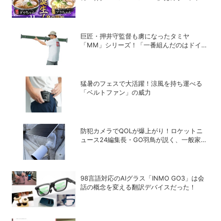
宅麺.comが完全再現！【PR】
巨匠・押井守監督も虜になったタミヤ
「MM」シリーズ！「一番組んだのはドイツ
軍の『IV号戦車』」と思い出をDIME最新号
で語る
猛暑のフェスで大活躍！涼風を持ち運べる
「ベルトファン」の威力
防犯カメラでQOLが爆上がり！ロケットニ
ュース24編集長・GO羽鳥が説く、一般家庭
こそ「防犯カメラ」をつけるべき理由
98言語対応のAIグラス「INMO GO3」は会
話の概念を変える翻訳デバイスだった！