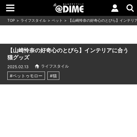
TOP
ライフスタイル
ペット
【山崎怜奈の好奇心のとびら】インテリ
【山崎怜奈の好奇心のとびら】インテリアに合う
猫グッズ
ライフスタイル
2025.02.13
#ペットゥモロー
#猫
Loaded
:
7.27%
/
Unmute