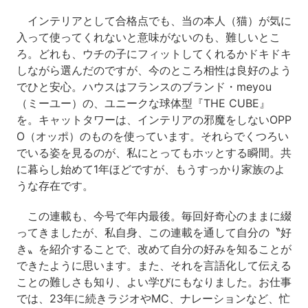
インテリアとして合格点でも、当の本人（猫）が気に
入って使ってくれないと意味がないのも、難しいとこ
ろ。どれも、ウチの子にフィットしてくれるかドキドキ
しながら選んだのですが、今のところ相性は良好のよう
でひと安心。ハウスはフランスのブランド・meyou
（ミーユー）の、ユニークな球体型『THE CUBE』
を。キャットタワーは、インテリアの邪魔をしないOPP
O（オッポ）のものを使っています。それらでくつろい
でいる姿を見るのが、私にとってもホッとする瞬間。共
に暮らし始めて1年ほどですが、もうすっかり家族のよ
うな存在です。
この連載も、今号で年内最後。毎回好奇心のままに綴
ってきましたが、私自身、この連載を通して自分の〝好
き〟を紹介することで、改めて自分の好みを知ることが
できたように思います。また、それを言語化して伝える
ことの難しさも知り、よい学びにもなりました。お仕事
では、23年に続きラジオやMC、ナレーションなど、忙