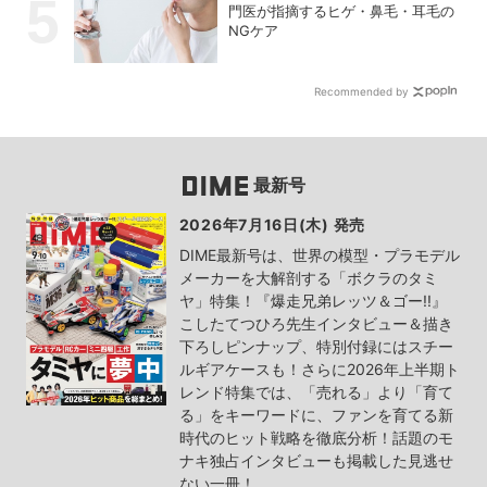
門医が指摘するヒゲ・鼻毛・耳毛の
NGケア
Recommended by
最新号
2026年7月16日(木) 発売
DIME最新号は、世界の模型・プラモデル
メーカーを大解剖する「ボクラのタミ
ヤ」特集！『爆走兄弟レッツ＆ゴー!!』
こしたてつひろ先生インタビュー＆描き
下ろしピンナップ、特別付録にはスチー
ルギアケースも！さらに2026年上半期ト
レンド特集では、「売れる」より「育て
る」をキーワードに、ファンを育てる新
時代のヒット戦略を徹底分析！話題のモ
ナキ独占インタビューも掲載した見逃せ
ない一冊！