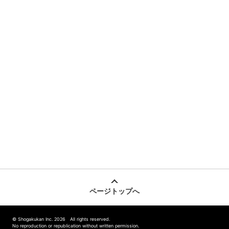
ページトップへ
© Shogakukan Inc. 2026 All rights reserved.
No reproduction or republication without written permission.