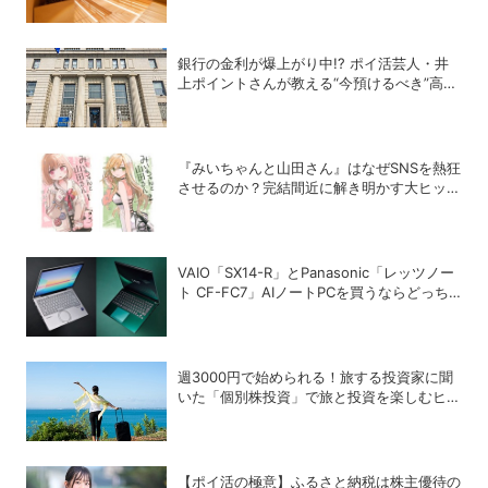
銀行の金利が爆上がり中!? ポイ活芸人・井
上ポイントさんが教える“今預けるべき”高金
利銀行
『みいちゃんと山田さん』はなぜSNSを熱狂
させるのか？完結間近に解き明かす大ヒット
の背景
VAIO「SX14-R」とPanasonic「レッツノー
ト CF-FC7」AIノートPCを買うならどっち
が正解？
週3000円で始められる！旅する投資家に聞
いた「個別株投資」で旅と投資を楽しむヒン
ト
【ポイ活の極意】ふるさと納税は株主優待の