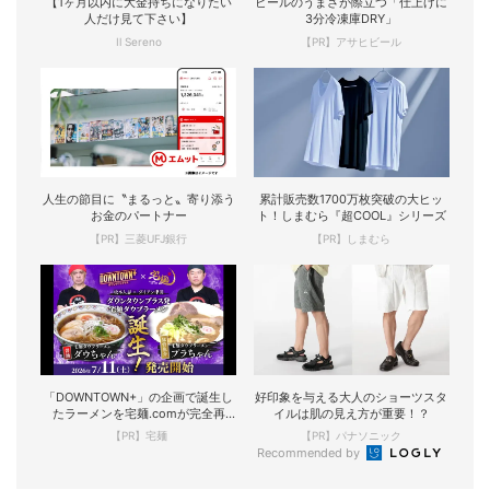
【1ヶ月以内に大金持ちになりたい
ビールのうまさが際立つ「仕上げに
人だけ見て下さい】
3分冷凍庫DRY」
Il Sereno
【PR】アサヒビール
人生の節目に〝まるっと〟寄り添う
累計販売数1700万枚突破の大ヒッ
お金のパートナー
ト！しまむら『超COOL』シリーズ
【PR】三菱UFJ銀行
【PR】しまむら
「DOWNTOWN+」の企画で誕生し
好印象を与える大人のショーツスタ
たラーメンを宅麺.comが完全再
イルは肌の見え方が重要！？
現！
【PR】宅麺
【PR】パナソニック
Recommended by