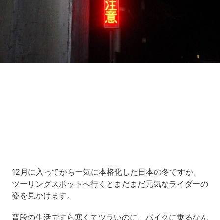
Loaded
:
8.18%
/
Unmute
12月に入ってから一気に本格化した日本の冬ですが、
ツーリングスポットへ行くとまだまだ元気なライダーの
姿を見かけます。
普段の生活ですら寒くてツラいのに、バイクに乗るなん