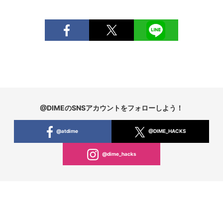
@DIMEのSNSアカウントをフォローしよう！
@atdime
@DIME_HACKS
@dime_hacks