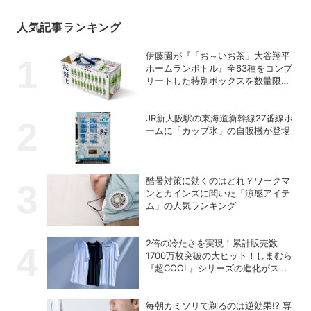
人気記事ランキング
伊藤園が『「お～いお茶」大谷翔平
ホームランボトル』全63種をコンプ
リートした特別ボックスを数量限定
で販売
JR新大阪駅の東海道新幹線27番線ホ
ームに「カップ氷」の自販機が登場
酷暑対策に効くのはどれ？ワークマ
ンとカインズに聞いた「涼感アイテ
ム」の人気ランキング
2倍の冷たさを実現！累計販売数
1700万枚突破の大ヒット！しまむら
『超COOL』シリーズの進化がスゴ
い！【PR】
毎朝カミソリで剃るのは逆効果!? 専