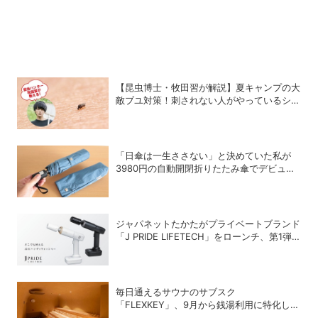
【昆虫博士・牧田習が解説】夏キャンプの大
敵ブユ対策！刺されない人がやっているシン
プル習慣
「日傘は一生ささない」と決めていた私が
3980円の自動開閉折りたたみ傘でデビュー
を決めた理由
ジャパネットたかたがプライベートブランド
「J PRIDE LIFETECH」をローンチ、第1弾
は水道・電源不要の充電式高圧洗浄機
毎日通えるサウナのサブスク
「FLEXKEY」、9月から銭湯利用に特化した
プランを月額1980円で提供開始