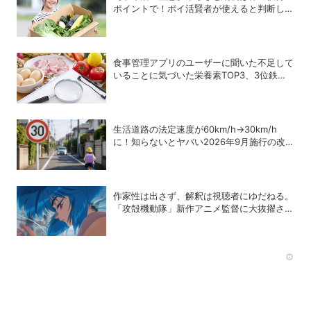
ポイントで！ポイ活賢者が使えると判断した
6銘柄
食事管理アプリのユーザーに聞いた不足して
いることに気づいた栄養素TOP3、3位鉄、2
位カルシウム、1位は？
生活道路の法定速度が60km/h→30km/h
に！知らないとヤバい2026年9月施行の改
正内容を弁護士が解説
作家性は出さず、解釈は視聴者にゆだねる。
「攻殻機動隊」新作アニメ監督に大抜擢され
たモコちゃん氏にインタビュー
Rec