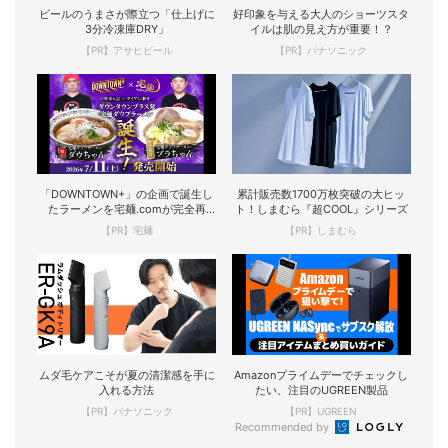
ビールのうまさが際立つ「仕上げに
好印象を与える大人のショーツスタ
3分冷凍庫DRY」
イルは肌の見え方が重要！？
【PR】アサヒビール
【PR】パナソニック
「DOWNTOWN+」の企画で誕生し
累計販売数1700万枚突破の大ヒッ
たラーメンを宅麺.comが完全再
ト！しまむら『超COOL』シリーズ
現！
【PR】宅麺
【PR】しまむら
ムダ毛ケアこそが夏の清潔感を手に
Amazonプライムデーでチェックし
入れる方法
たい、注目のUGREEN製品
【PR】パナソニック
【PR】UGREEN
Recommended by