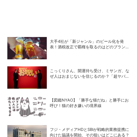
大手4社が「新ジャンル」のビール化を発
表！酒税改正で覇権を取るのはどのブランド
か？
こっくりさん、開運待ち受け、ミサンガ、な
ぜ人はおまじないを信じるのか？「超ヤバイ
お呪い展」の監修者が語る心理の深層
【図鑑NYAO】「勝手な猫だね」と勝手にお
呼び！猫の好き嫌いの境界線
フジ・メディアHDとSBIが戦略的業務提携に
向けた協議を開始、その狙いはどこにある？