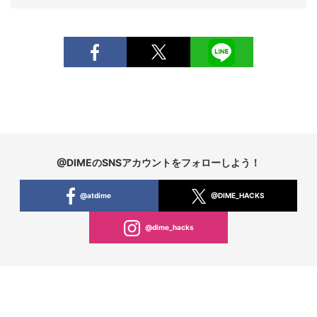
@DIMEのSNSアカウントをフォローしよう！
@atdime
@DIME_HACKS
@dime_hacks