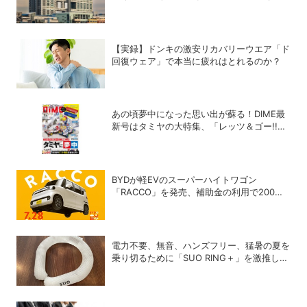
【実録】ドンキの激安リカバリーウエア「ド
回復ウェア」で本当に疲れはとれるのか？
あの頃夢中になった思い出が蘇る！DIME最
新号はタミヤの大特集、「レッツ＆ゴー!!」
激レア付録つき！
BYDが軽EVのスーパーハイトワゴン
「RACCO」を発売、補助金の利用で200万
円以下に
電力不要、無音、ハンズフリー、猛暑の夏を
乗り切るために「SUO RING＋」を激推しし
たい理由