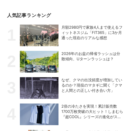
人気記事ランキング
月額2980円で家族4人まで使えるフ
ィットネスジム「FIT365」に3か月
通った現在のリアルな感想
2026年のお盆の帰省ラッシュは分
散傾向、Uターンラッシュは？
なぜ、クマの出没頻度が増加してい
るのか？現役のマタギに聞く「クマ
と人間との正しい付き合い方」
2倍の冷たさを実現！累計販売数
1700万枚突破の大ヒット！しまむら
『超COOL』シリーズの進化がスゴ
い！【PR】