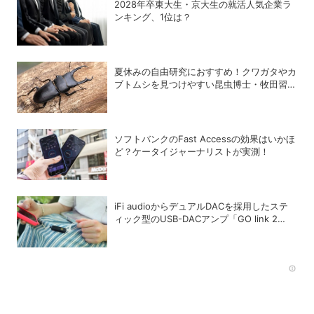
2028年卒東大生・京大生の就活人気企業ラ
ンキング、1位は？
夏休みの自由研究におすすめ！クワガタやカ
ブトムシを見つけやすい昆虫博士・牧田習さ
んの虫とり攻略本が面白い
ソフトバンクのFast Accessの効果はいかほ
ど？ケータイジャーナリストが実測！
iFi audioからデュアルDACを採用したステ
ィック型のUSB-DACアンプ「GO link 2
Max」が登場
Rec