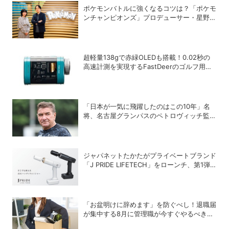
ポケモンバトルに強くなるコツは？「ポケモ
ンチャンピオンズ」プロデューサー・星野正
昭と女流棋士・香川愛生の特別対談が実現！
超軽量138gで赤緑OLEDも搭載！0.02秒の
高速計測を実現するFastDeerのゴルフ用レ
ーザー距離計「C2 Pro」
「日本が一気に飛躍したのはこの10年」名
将、名古屋グランパスのペトロヴィッチ監督
が考える日本の進化と課題
ジャパネットたかたがプライベートブランド
「J PRIDE LIFETECH」をローンチ、第1弾
は水道・電源不要の充電式高圧洗浄機
「お盆明けに辞めます」を防ぐべし！退職届
が集中する8月に管理職が今すぐやるべき対
策