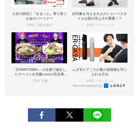
人生の節目に〝まるっと〟寄り添う
好印象を与える大人のショーツスタ
お金のパートナー
イルは肌の見え方が重要！？
【PR】三菱UFJ銀行
【PR】パナソニック
「DOWNTOWN+」の企画で誕生し
ムダ毛ケアこそが夏の清潔感を手に
たラーメンを宅麺.comが完全再
入れる方法
現！
【PR】宅麺
【PR】パナソニック
Recommended by