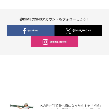
@DIMEのSNSアカウントをフォローしよう！
@atdime
@DIME_HACKS
@dime_hacks
あの押井守監督も虜になったタミヤ「MM」