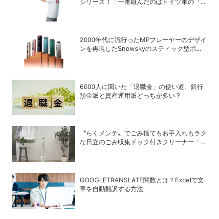
シリーズ！「一番組んだのはドイツ軍の『IV
号戦車』」と思い出を語る
2000年代に流行ったMPプレーヤーのデザイ
ンを再現したSnowskyのスティック型ポー
タブルオーディオプレーヤー「ECHO
NANO」
6000人に聞いた「退職金」の使い道、銀行
預金派と資産運用派どっちが多い？
〝らくメンテ〟でごみ捨てもお手入れもラク
な日立のごみ収集ドック付きクリーナー「ら
くメンテスティック」
GOOGLETRANSLATE関数とは？Excelで文
章を自動翻訳する方法