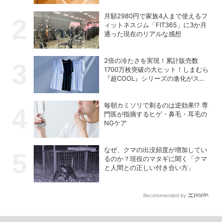
月額2980円で家族4人まで使えるフ
ィットネスジム「FIT365」に3か月
通った現在のリアルな感想
2倍の冷たさを実現！累計販売数
1700万枚突破の大ヒット！しまむら
『超COOL』シリーズの進化がスゴ
い！【PR】
毎朝カミソリで剃るのは逆効果!? 専
門医が指摘するヒゲ・鼻毛・耳毛の
NGケア
なぜ、クマの出没頻度が増加してい
るのか？現役のマタギに聞く「クマ
と人間との正しい付き合い方」
Recommended by