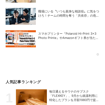
職場にいる〝いつも親身な相談役〟に気をつ
けろ！チームの時間を奪う「共依存」の危険
な罠
スマホプリンター『Polaroid Hi-Print 3×3
Photo Printe』やAmazonギフト券が当た
る！プレゼントキャンペーンがスタート【8
月26日締切】
Rec
人気記事ランキング
毎日通えるサウナのサブスク
「FLEXKEY」、9月から銭湯利用に
特化したプランを月額1980円で提供
開始