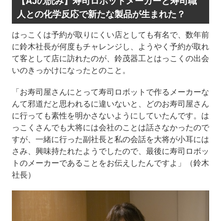
【AJの読み】寿司ロボットメーカーと寿司職
人との化学反応で新たな製品が生まれた？
はっこくは予約が取りにくい店としても有名で、数年前
に鈴木社長が何度もチャレンジし、ようやく予約が取れ
て客として店に訪れたのが、鈴茂器工とはっこくの出会
いのきっかけになったとのこと。
「お寿司屋さんにとって寿司ロボットで作るメーカーな
んて邪道だと思われるに違いないと、どのお寿司屋さん
に行っても素性を明かさないようにしていたんです。は
っこくさんでも大将には会社のことは話さなかったので
すが、一緒に行った副社長と私の会話を大将が小耳には
さみ、興味持たれたようでしたので、最後に寿司ロボッ
トのメーカーであることをお伝えしたんですよ」（鈴木
社長）