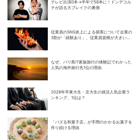
テレビ出演0本→半年で58本に！ドンデコル
テが語る大ブレイクの裏側
従業員のSNS炎上による損害について企業の
3割が「経験あり」、従業員規模が大きいほ
ど経験割合が高い傾向
なぜ、バリ島!?家族旅行の体験記でわかった
人気の海外旅行先1位の理由
2028年卒東大生・京大生の就活人気企業ラ
ンキング、1位は？
「バズる和菓子店」が手間のかかるお菓子を
作り続ける理由