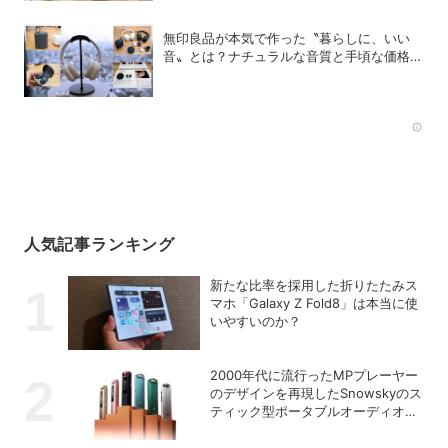
無印良品が本気で作った〝暮らしに、いい
音〟とは？ナチュラルな音質と手頃な価格を
追求したオーディオデバイス5選
Rec
人気記事ランキング
新たな比率を採用した折りたたみス
マホ「Galaxy Z Fold8」は本当に使
いやすいのか？
2000年代に流行ったMPプレーヤー
のデザインを再現したSnowskyのス
ティック型ポータブルオーディオプ
レーヤー「ECHO NANO」