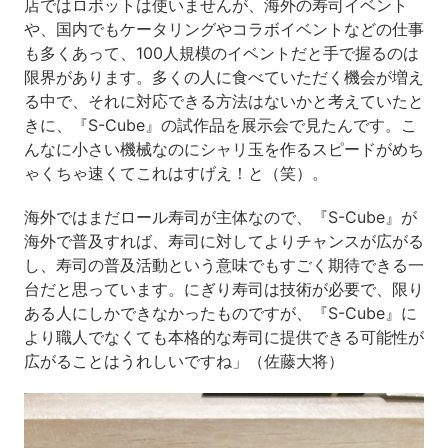
店ではロボットは使いませんが、海外の寿司イベント
や、国内でもケータリングやコラボイベントなどの仕事
も多くあって、100人規模のイベントだと手で握るのは
限界があります。多くの人に食べていただく機会が増え
る中で、それに対応できる方法はないかと考えていたと
きに、『S-Cube』の試作品を展示会で見たんです。こ
んなに小さい機械なのにシャリ玉を作るスピードがめち
ゃくちゃ速くてこれはすげえ！と（笑）。
海外ではまだロール寿司が主体なので、『S-Cube』が
海外で普及すれば、寿司に対してよりチャンスが広がる
し、寿司の普及活動という意味でもすごく期待できる一
台だと思っています。にぎり寿司は技術が必要で、限り
ある人にしかできなかったものですが、『S-Cube』に
より職人でなくても本格的な寿司に提供できる可能性が
広がることはうれしいですね」（佐藤大将）