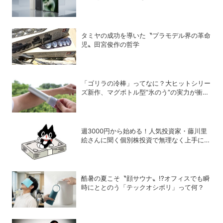
ホ「motorola razr fold」が登場
タミヤの成功を導いた〝プラモデル界の革命
児〟田宮俊作の哲学
「ゴリラの冷棒」ってなに？大ヒットシリー
ズ新作、マグボトル型“氷のう”の実力が衝撃
的だった
週3000円から始める！人気投資家・藤川里
絵さんに聞く個別株投資で無理なく上手に稼
ぐヒント
酷暑の夏こそ〝顔サウナ〟!?オフィスでも瞬
時にととのう「テックオシボリ」って何？