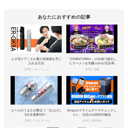
あなたにおすすめの記事
ムダ毛ケアこそが夏の清潔感を手に
「DOWNTOWN+」の企画で誕生し
入れる方法
たラーメンを宅麺.comが完全再
現！
【PR】パナソニック
【PR】宅麺
ビールのうまさが際立つ「仕上げに
Amazonプライムデーでチェックし
3分冷凍庫DRY」
たい、注目のUGREEN製品
【PR】アサヒビール
【PR】UGREEN