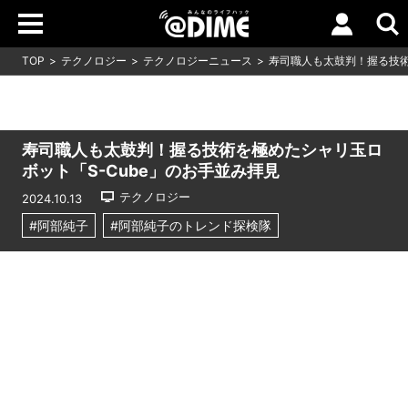
TOP
テクノロジー
テクノロジーニュース
寿司職人も太鼓判！握る技術
寿司職人も太鼓判！握る技術を極めたシャリ玉ロ
ボット「S-Cube」のお手並み拝見
テクノロジー
2024.10.13
#阿部純子
#阿部純子のトレンド探検隊
Loaded
:
5.91%
/
Unmute