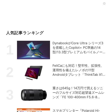
Rec
人気記事ランキング
DynabookがCore Ultra シリーズ3
を搭載したCopilot+ PC準拠の14
型/13.3型プレミアムモバイルノート
を発売
FeliCaにも対応！堅牢性、拡張性、
運用性を備えたレノボの11型
Androidタブレット「ThinkTab X11
Gen 1」
重さは645g！14万円で買えるソニ
ーのフルサイズ対応超望遠ズームレ
ンズ「FE 100-400mm F5.6-8
OSS」
スマホプリンター『Polaroid Hi-