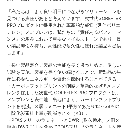
「私たちは、より良い明日につながるソリューションを
見つける責任があると考えています。次世代GORE-TEX
PROプロダクトに採用された革新的なePE（延伸ポリエ
チレン）メンブレンは、私たちの『責任あるパフォーマ
ンス』の歩みにおいて重要なマイルストーンであり、長
い製品寿命を持ち、高性能で耐久性に優れた製品を提供
します」
・長い製品寿命／製品の性能を長く保つために、厳しい
試験を実施。製品を長く使い続けることで、新製品の生
産に必要なエネルギーや資源を節約することができる。
・カーボンフットプリントの削減／革新的なePEメンブ
レンを採用した次世代 GORE-TEX PRO プロダクトは、
メンブレンと表生地、裏地により、カーボンフットプリ
ントを削減。３層ラミネート1平方mあたり12～39％の
二酸化炭素排出量が削減される（※3）。
・PFASフリーのラミネートとDWR（耐久撥水）／耐久
撥水(DWR)加工を含めてPFASフリー*のラミネートを使