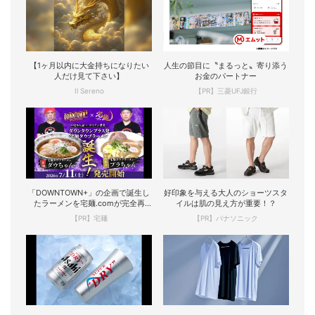
【1ヶ月以内に大金持ちになりたい
人生の節目に〝まるっと〟寄り添う
人だけ見て下さい】
お金のパートナー
Il Sereno
【PR】三菱UFJ銀行
「DOWNTOWN+」の企画で誕生し
好印象を与える大人のショーツスタ
たラーメンを宅麺.comが完全再
イルは肌の見え方が重要！？
現！
【PR】宅麺
【PR】パナソニック