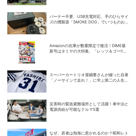
バーナー不要、USB充電対応、手のひらサイ
ズの燻製器「SMOKE DOG」でいつものお
つまみが劇的に美味しくなった！
Amazonの在庫が数量限定で復活！DIME最
新号はタミヤの大特集、「レッツ＆ゴー!!」
コラボ付録つき！
スーパーカートリオ屋鋪要さんが綴った自著
「ノーサインで走れ！」に学ぶ第二の人生の
楽しみ方
災害時の緊急避難場所として活躍！車中泊と
電源供給が可能なクルマ5選
なぜ、若者は熱海に惹かれるのか？昭和レト