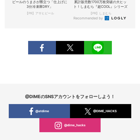
ビールのうまさが際立つ「仕上げに
累計販売数1700万枚突破の大ヒッ
3分冷凍庫DRY」
ト！しまむら『超COOL』シリーズ
【PR】アサヒビール
【PR】しまむら
Recommended by
@DIMEのSNSアカウントをフォローしよう！
@atdime
@DIME_HACKS
@dime_hacks