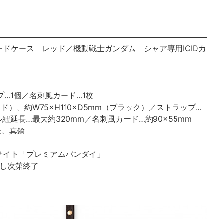
ードケース レッド／機動戦士ガンダム シャア専用ICIDカ
プ…1個／名刺風カード…1枚
ッド）、約W75×H110×D5mm（ブラック）／ストラップ…
紐延長…最大約320mm／名刺風カード…約90×55mm
金、真鍮
サイト「プレミアムバンダイ」
達し次第終了