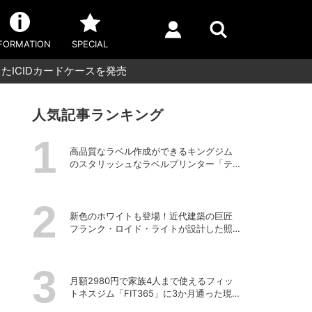
FORMATION
SPECIAL
ICIDカードケースを発売
人気記事ランキング
高品質なラベル作成ができるキングジム
のスタリッシュなラベルプリンター「テ
プラPRO “MARK” SR-MK2」
新色のホワイトも登場！近代建築の巨匠
フランク・ロイド・ライトが設計した照
明器具の復刻シリーズ「TALIESIN」
月額2980円で家族4人まで使えるフィッ
トネスジム「FIT365」に3か月通った現在
のリアルな感想