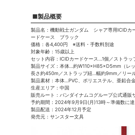
■製品概要
製品名：機動戦士ガンダム シャア専用ICIDカ
ードケース ブラック
価格：各4,400円 ※送料・手数料別途
対象年齢：15歳以上
セット内容：ICIDカードケース…1個／ストラッ
製品サイズ：本体…約W110×H85×D5mm（レ
長さ約450m／ストラップ紐…幅約9mm／リール
製品素材：本体…PVC、ポリエステル、亜鉛合
生産エリア：中国
販売ルート：バンダイナムコグループ公式通販
予約期間：2024年9月9日(月)13時～準備数に
製品配送：2024年12月予定
発売元：サンスター文具