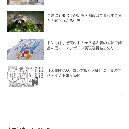
皇居にもタヌキがいる？都市部で暮らすタヌ
キの知られざる生態
ドンキはなぜ売れるのか？購入者の本音で商
品を磨く「マジボイス実現委員会」のリアル
な会議に潜入
【図鑑NYAO】白い衣服が大嫌いに！猫の性
格を変える嫌な経験
Rec