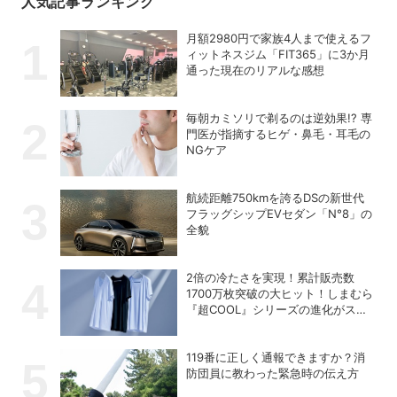
人気記事ランキング
月額2980円で家族4人まで使えるフ
ィットネスジム「FIT365」に3か月
通った現在のリアルな感想
毎朝カミソリで剃るのは逆効果!? 専
門医が指摘するヒゲ・鼻毛・耳毛の
NGケア
航続距離750kmを誇るDSの新世代
フラッグシップEVセダン「N°8」の
全貌
2倍の冷たさを実現！累計販売数
1700万枚突破の大ヒット！しまむら
『超COOL』シリーズの進化がスゴ
い！【PR】
119番に正しく通報できますか？消
防団員に教わった緊急時の伝え方