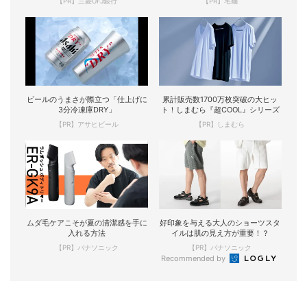
【PR】三菱UFJ銀行
【PR】宅麺
ビールのうまさが際立つ「仕上げに
累計販売数1700万枚突破の大ヒッ
3分冷凍庫DRY」
ト！しまむら『超COOL』シリーズ
【PR】アサヒビール
【PR】しまむら
ムダ毛ケアこそが夏の清潔感を手に
好印象を与える大人のショーツスタ
入れる方法
イルは肌の見え方が重要！？
【PR】パナソニック
【PR】パナソニック
Recommended by