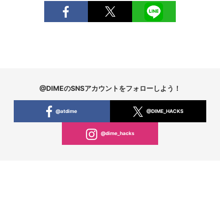
@DIMEのSNSアカウントをフォローしよう！
@atdime
@DIME_HACKS
@dime_hacks