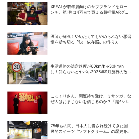
XREALが若年層向けのサブブランドをロー
ンチ、第1弾は4万台で買える超軽量ARグラ
ス「xbx a01＋」
医師が解説！やめたくてもやめられない悪習
慣を断ち切る〝脱・依存脳〟の作り方
生活道路の法定速度が60km/h→30km/h
に！知らないとヤバい2026年9月施行の改
正内容を弁護士が解説
こっくりさん、開運待ち受け、ミサンガ、な
ぜ人はおまじないを信じるのか？「超ヤバイ
お呪い展」の監修者が語る心理の深層
75年もの間、日本人に愛され続けてきた国
民的スイーツ〝ソフトクリーム〟の歴史を紐
解く