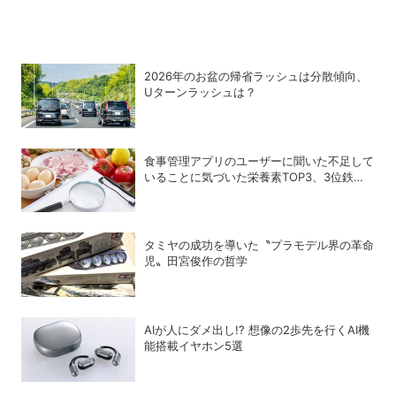
2026年のお盆の帰省ラッシュは分散傾向、
Uターンラッシュは？
食事管理アプリのユーザーに聞いた不足して
いることに気づいた栄養素TOP3、3位鉄、2
位カルシウム、1位は？
タミヤの成功を導いた〝プラモデル界の革命
児〟田宮俊作の哲学
AIが人にダメ出し!? 想像の2歩先を行くAI機
能搭載イヤホン5選