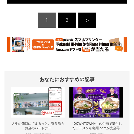
1
2
>
あなたにおすすめの記事
人生の節目に〝まるっと〟寄り添う
「DOWNTOWN+」の企画で誕生し
お金のパートナー
たラーメンを宅麺.comが完全再
現！