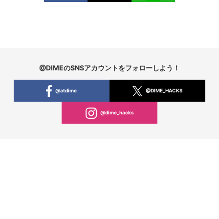
@DIMEのSNSアカウントをフォローしよう！
@atdime
@DIME_HACKS
@dime_hacks