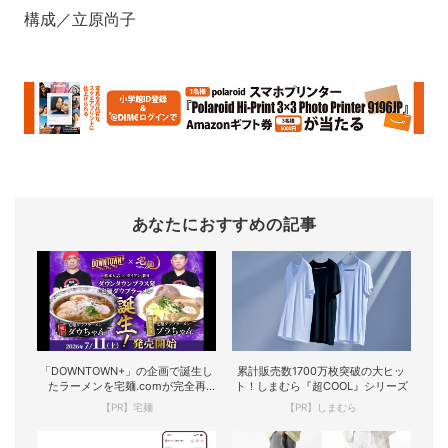
構成／立原尚子
あなたにおすすめの記事
「DOWNTOWN+」の企画で誕生し
累計販売数1700万枚突破の大ヒッ
たラーメンを宅麺.comが完全再
ト！しまむら『超COOL』シリーズ
現！
【PR】宅麺
【PR】しまむら