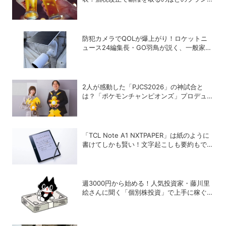
か？
防犯カメラでQOLが爆上がり！ロケットニ
ュース24編集長・GO羽鳥が説く、一般家庭
こそ「防犯カメラ」をつけるべき理由
2人が感動した「PJCS2026」の神試合と
は？「ポケモンチャンピオンズ」プロデュー
サー・星野正昭と女流棋士・香川愛生の特別
対談が実現！
「TCL Note A1 NXTPAPER」は紙のように
書けてしかも賢い！文字起こしも要約もでき
るAIタブレットを試してみた
週3000円から始める！人気投資家・藤川里
絵さんに聞く「個別株投資」で上手に稼ぐヒ
ント