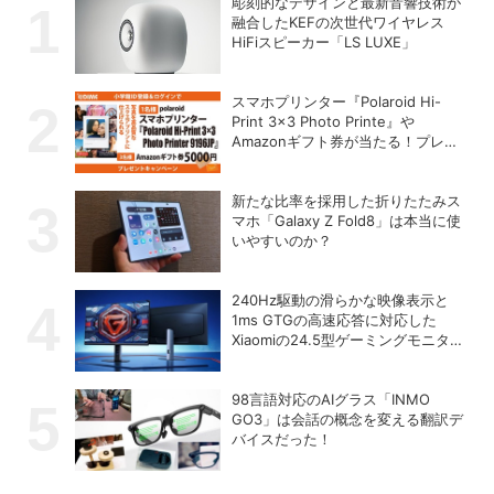
彫刻的なデザインと最新音響技術が
融合したKEFの次世代ワイヤレス
HiFiスピーカー「LS LUXE」
スマホプリンター『Polaroid Hi-
Print 3×3 Photo Printe』や
Amazonギフト券が当たる！プレゼ
ントキャンペーンがスタート【8月
26日締切】
新たな比率を採用した折りたたみス
マホ「Galaxy Z Fold8」は本当に使
いやすいのか？
240Hz駆動の滑らかな映像表示と
1ms GTGの高速応答に対応した
Xiaomiの24.5型ゲーミングモニター
「G25i 2026」
98言語対応のAIグラス「INMO
GO3」は会話の概念を変える翻訳デ
バイスだった！