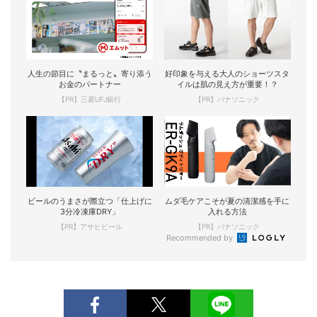
人生の節目に〝まるっと〟寄り添う
好印象を与える大人のショーツスタ
お金のパートナー
イルは肌の見え方が重要！？
【PR】三菱UFJ銀行
【PR】パナソニック
ビールのうまさが際立つ「仕上げに
ムダ毛ケアこそが夏の清潔感を手に
3分冷凍庫DRY」
入れる方法
【PR】アサヒビール
【PR】パナソニック
Recommended by