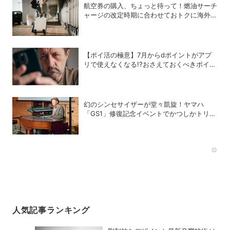
航空券の購入、ちょっと待って！燃油サーチ
ャージの改定時期に合わせておトクに海外航
空券を買う方法
【ポイ活の極意】7月からdポイントがアプ
リで使えなくなる!?おさえておくべきポイン
トと注意点
幻のシンセサイザーが堂々凱旋！ヤマハ
「GS1」修復記念イベントでかつしかトリオ
の向谷実さんが胸熱トーク
Rec
人気記事ランキング