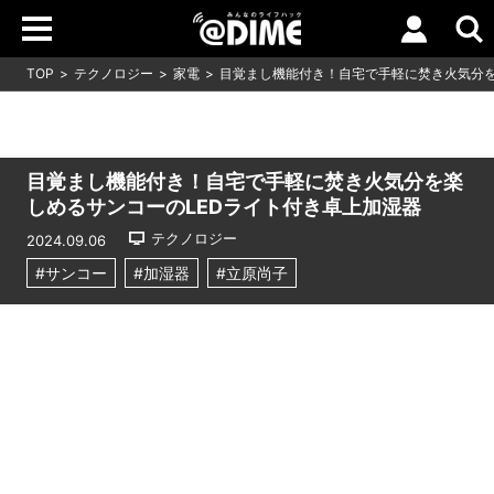
TOP
テクノロジー
家電
目覚まし機能付き！自宅で手軽に焚き火気分を
目覚まし機能付き！自宅で手軽に焚き火気分を楽
しめるサンコーのLEDライト付き卓上加湿器
テクノロジー
2024.09.06
#サンコー
#加湿器
#立原尚子
Loaded
:
16.24%
/
Unmute