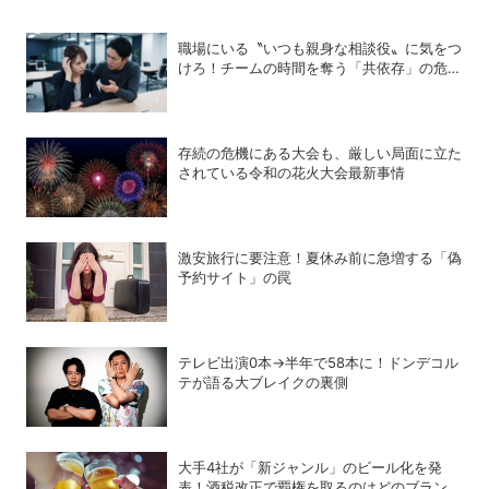
職場にいる〝いつも親身な相談役〟に気をつ
けろ！チームの時間を奪う「共依存」の危険
な罠
存続の危機にある大会も、厳しい局面に立た
されている令和の花火大会最新事情
激安旅行に要注意！夏休み前に急増する「偽
予約サイト」の罠
テレビ出演0本→半年で58本に！ドンデコル
テが語る大ブレイクの裏側
大手4社が「新ジャンル」のビール化を発
表！酒税改正で覇権を取るのはどのブランド