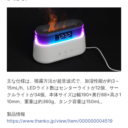
主な仕様は、噴霧方法が超音波式で、加湿性能が約3～
15mL/h。LEDライト数はセンターライトが12個、サー
クルライトが34個。本体サイズは幅190×奥行88×高さ1
10mm、重量は約360g。タンク容量は150mL。
製品情報
https://www.thanko.jp/view/item/000000004519