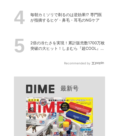
毎朝カミソリで剃るのは逆効果!? 専門医
が指摘するヒゲ・鼻毛・耳毛のNGケア
2倍の冷たさを実現！累計販売数1700万枚
突破の大ヒット！しまむら『超COOL』シ
リーズの進化がスゴい！【PR】
Recommended by
最新号