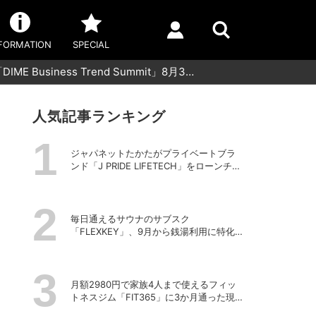
FORMATION
SPECIAL
siness Trend Summit」8月3…
人気記事ランキング
ジャパネットたかたがプライベートブラ
ンド「J PRIDE LIFETECH」をローンチ、
第1弾は水道・電源不要の充電式高圧洗浄
機
毎日通えるサウナのサブスク
「FLEXKEY」、9月から銭湯利用に特化し
たプランを月額1980円で提供開始
月額2980円で家族4人まで使えるフィッ
トネスジム「FIT365」に3か月通った現在
のリアルな感想