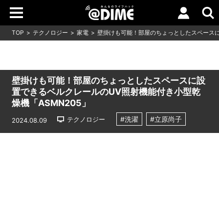
TOP
テクノロジー
家電
壁掛けも可能！部屋のちょっとしたスペースに
壁掛けも可能！部屋のちょっとしたスペースに設
置できるベルクレールのUV照射機能付き小型乾
燥機「ASMN205」
#洗濯
#立原尚子
テクノロジー
2024.08.09
Loaded
:
9.64%
/
Unmute