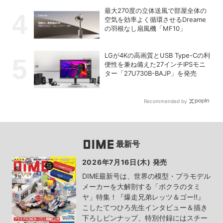
最大270度の立体送風で部屋全体の
空気を効率よく循環させるDreame
の羽根なし扇風機「MF10」
LGが4Kの高画質とUSB Type-Cの利
便性を兼ね備えた27インチIPSモニ
ター「27U730B-BAJP」を発売
Recommended by
最新号
2026年7月16日(木) 発売
DIME最新号は、世界の模型・プラモデル
メーカーを大解剖する「ボクラのタミ
ヤ」特集！『爆走兄弟レッツ＆ゴー!!』
こしたてつひろ先生インタビュー＆描き
下ろしピンナップ、特別付録にはスチー