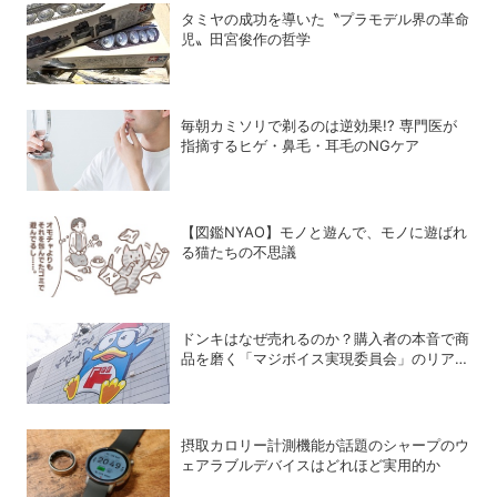
タミヤの成功を導いた〝プラモデル界の革命
児〟田宮俊作の哲学
毎朝カミソリで剃るのは逆効果!? 専門医が
指摘するヒゲ・鼻毛・耳毛のNGケア
【図鑑NYAO】モノと遊んで、モノに遊ばれ
る猫たちの不思議
ドンキはなぜ売れるのか？購入者の本音で商
品を磨く「マジボイス実現委員会」のリアル
な会議に潜入
摂取カロリー計測機能が話題のシャープのウ
ェアラブルデバイスはどれほど実用的か