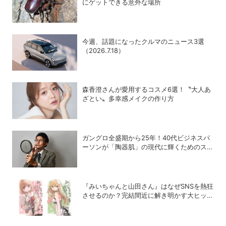
にゲットできる意外な場所
今週、話題になったクルマのニュース3選
（2026.7.18）
森香澄さんが愛用するコスメ6選！〝大人あ
ざとい〟多幸感メイクの作り方
ガングロ全盛期から25年！40代ビジネスパ
ーソンが「陶器肌」の現代に輝くためのスキ
ンケア術
『みいちゃんと山田さん』はなぜSNSを熱狂
させるのか？完結間近に解き明かす大ヒット
の背景