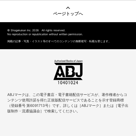
ページトップへ
© Shogakukan Inc. 2026 All rights reserved.
No reproduction or republication without written permission.
掲載の記事・写真・イラスト等のすべてのコンテンツの無断複写・転載を禁じます。
ABJマークは、この電子書店・電子書籍配信サービスが、著作権者からコ
ンテンツ使用許諾を得た正規版配信サービスであることを示す登録商標
（登録番号 第6091713号）です。詳しくは［ABJマーク］または［電子出
版制作・流通協議会］で検索してください。