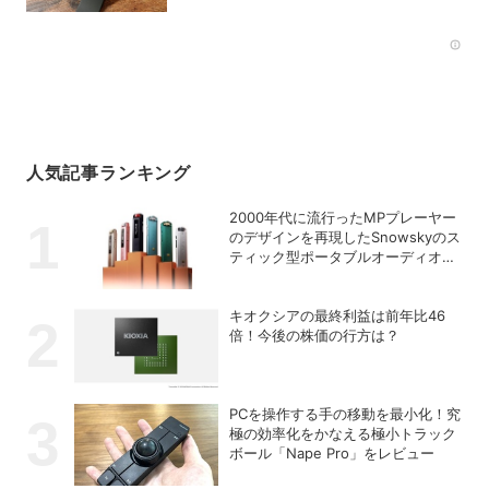
Rec
人気記事ランキング
2000年代に流行ったMPプレーヤー
のデザインを再現したSnowskyのス
ティック型ポータブルオーディオプ
レーヤー「ECHO NANO」
キオクシアの最終利益は前年比46
倍！今後の株価の行方は？
PCを操作する手の移動を最小化！究
極の効率化をかなえる極小トラック
ボール「Nape Pro」をレビュー