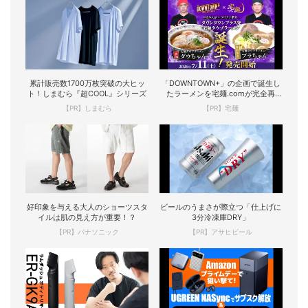
累計販売数1700万枚突破の大ヒッ
「DOWNTOWN+」の企画で誕生し
ト！しまむら『超COOL』シリーズ
たラーメンを宅麺.comが完全再
現！
【PR】しまむら
【PR】宅麺
好印象を与える大人のショーツスタ
ビールのうまさが際立つ「仕上げに
イルは肌の見え方が重要！？
3分冷凍庫DRY」
【PR】パナソニック
【PR】アサヒビール