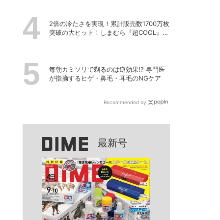
2倍の冷たさを実現！累計販売数1700万枚
突破の大ヒット！しまむら『超COOL』シ
リーズの進化がスゴい！【PR】
毎朝カミソリで剃るのは逆効果!? 専門医
が指摘するヒゲ・鼻毛・耳毛のNGケア
Recommended by
最新号