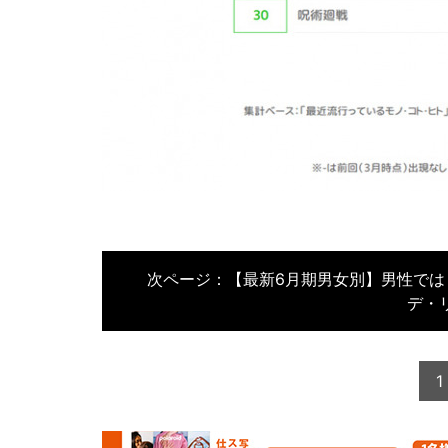
次ページ：
【最新6月期男女別】男性では
デ・
1