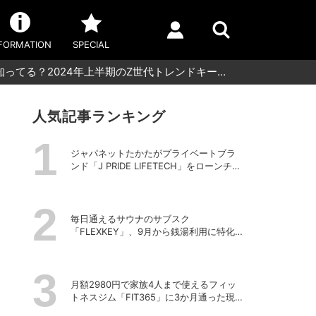
FORMATION
SPECIAL
くつ知ってる？2024年上半期のZ世代トレンドキー…
人気記事ランキング
ジャパネットたかたがプライベートブラ
ンド「J PRIDE LIFETECH」をローンチ、
第1弾は水道・電源不要の充電式高圧洗浄
機
毎日通えるサウナのサブスク
「FLEXKEY」、9月から銭湯利用に特化し
たプランを月額1980円で提供開始
月額2980円で家族4人まで使えるフィッ
トネスジム「FIT365」に3か月通った現在
のリアルな感想