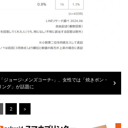
「ジョージ-メンズコーチ-」、女性では「焼きポン・
リング」が話題に
2
>