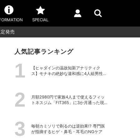
FORMATION
SPECIAL
限定発売
人気記事ランキング
【ヒャダインの温故知新アナリティク
ス】モナキの絶妙な違和感に4人組男性グ
ループの歴史を振り返る
月額2980円で家族4人まで使えるフィッ
トネスジム「FIT365」に3か月通った現在
のリアルな感想
毎朝カミソリで剃るのは逆効果!? 専門医
が指摘するヒゲ・鼻毛・耳毛のNGケア