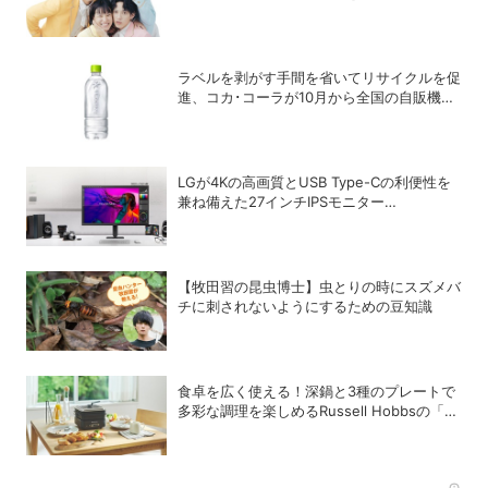
ラベルを剥がす手間を省いてリサイクルを促
進、コカ･コーラが10月から全国の自販機で
「い･ろ･は･す 天然水 ラベルレス」を発売
LGが4Kの高画質とUSB Type-Cの利便性を
兼ね備えた27インチIPSモニター
「27U730B-BAJP」を発売
【牧田習の昆虫博士】虫とりの時にスズメバ
チに刺されないようにするための豆知識
食卓を広く使える！深鍋と3種のプレートで
多彩な調理を楽しめるRussell Hobbsの「キ
ュービックホットプレート」