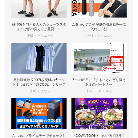
好印象を与える大人のショーツスタ
ムダ毛ケアこそが夏の清潔感を手に
イルは肌の見え方が重要！？
入れる方法
【PR】パナソニック
【PR】パナソニック
累計販売数1700万枚突破の大ヒッ
人生の節目に〝まるっと〟寄り添う
ト！しまむら『超COOL』シリーズ
お金のパートナー
【PR】しまむら
【PR】三菱UFJ銀行
Amazonプライムデーでチェックし
「DOWNTOWN+」の企画で誕生し