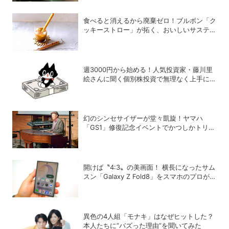
食べると消えるから廃棄ゼロ！ブルボン「ク
ッキーストロー」が拓く、おいしいサステナ
ビリティ
週3000円から始める！人気投資家・藤川里
絵さんに聞く個別株投資で無理なく上手に稼
ぐヒント
幻のシンセサイザーが堂々凱旋！ヤマハ
「GS1」修復記念イベントでかつしかトリオ
の向谷実さんが胸熱トーク
開けば〝4:3〟の美画面！ 横長になったサム
スン「Galaxy Z Fold8」をスマホのプロがチ
ェック！
異色の4人組「モナキ」はなぜヒットした？
本人たちに”バズった理由”を聞いてみた