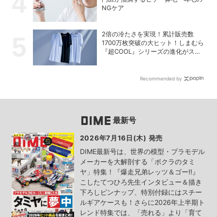
NGケア
2倍の冷たさを実現！累計販売数
1700万枚突破の大ヒット！しまむら
『超COOL』シリーズの進化がスゴ
い！【PR】
Recommended by
最新号
2026年7月16日(木) 発売
DIME最新号は、世界の模型・プラモデル
メーカーを大解剖する「ボクラのタミ
ヤ」特集！『爆走兄弟レッツ＆ゴー!!』
こしたてつひろ先生インタビュー＆描き
下ろしピンナップ、特別付録にはスチー
ルギアケースも！さらに2026年上半期ト
レンド特集では、「売れる」より「育て