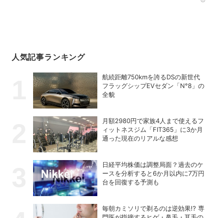
Rec
人気記事ランキング
航続距離750kmを誇るDSの新世代
フラッグシップEVセダン「N°8」の
全貌
月額2980円で家族4人まで使えるフ
ィットネスジム「FIT365」に3か月
通った現在のリアルな感想
日経平均株価は調整局面？過去のケ
ースを分析すると6か月以内に7万円
台を回復する予測も
毎朝カミソリで剃るのは逆効果!? 専
門医が指摘するヒゲ・鼻毛・耳毛の