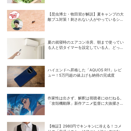
【昆虫博士・牧田習が解説】夏キャンプの大
敵ブユ対策！刺されない人がやっているシン
プル習慣
夏の就寝時のエアコン冷房、朝まで使ってい
る人と切タイマーを設定している人、どっち
が多い？
ハイエンドへ昇格した「AQUOS R11」レビ
ュー！5万円超の値上げも納得の完成度
作家性は出さず、解釈は視聴者にゆだねる。
「攻殻機動隊」新作アニメ監督に大抜擢され
たモコちゃん氏にインタビュー
【検証】2980円でキンキンに冷える！コメ