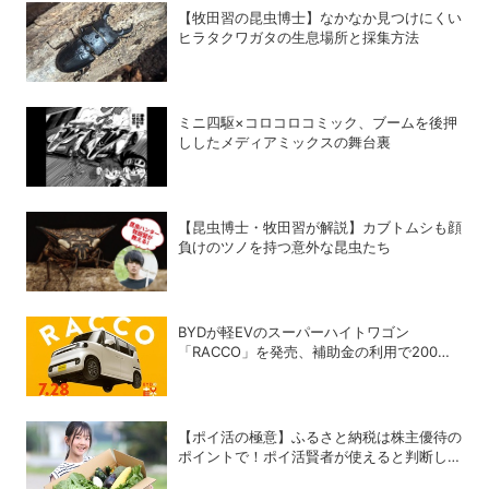
【牧田習の昆虫博士】なかなか見つけにくい
ヒラタクワガタの生息場所と採集方法
ミニ四駆×コロコロコミック、ブームを後押
ししたメディアミックスの舞台裏
【昆虫博士・牧田習が解説】カブトムシも顔
負けのツノを持つ意外な昆虫たち
BYDが軽EVのスーパーハイトワゴン
「RACCO」を発売、補助金の利用で200万
円以下に
【ポイ活の極意】ふるさと納税は株主優待の
ポイントで！ポイ活賢者が使えると判断した
6銘柄