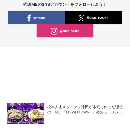
@DIMEのSNSアカウントをフォローしよう！
@atdime
@DIME_HACKS
@dime_hacks
松本人志＆ダイアン津田が本気で作った理想
の一杯。「DOWNTOWN+」発のラーメンを
宅麺.comが完全再現！【PR】