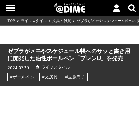
TOP
ライフスタイル
文具・雑貨
ゼブラがメモやスケジュール帳への
ゼブラがメモやスケジュール帳へのサッと書き用
に開発した油性ボールペン「ブレンU」を発売
ライフスタイル
2024.07.29
#ボールペン
#文房具
#立原尚子
Loaded
:
7.00%
/
Unmute