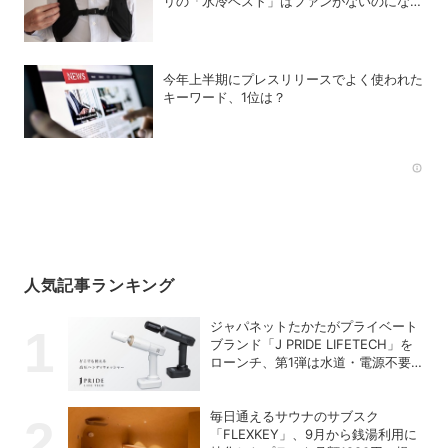
リの「氷冷ベスト」はファンがないのになぜ
涼しくなるのか？
今年上半期にプレスリリースでよく使われた
キーワード、1位は？
Rec
人気記事ランキング
ジャパネットたかたがプライベート
ブランド「J PRIDE LIFETECH」を
ローンチ、第1弾は水道・電源不要
の充電式高圧洗浄機
毎日通えるサウナのサブスク
「FLEXKEY」、9月から銭湯利用に