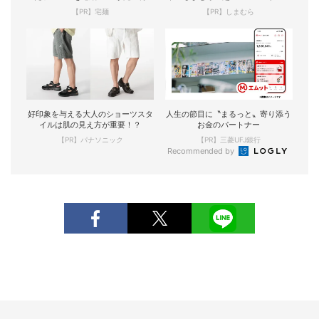
現！
【PR】宅麺
【PR】しまむら
好印象を与える大人のショーツスタ
人生の節目に〝まるっと〟寄り添う
イルは肌の見え方が重要！？
お金のパートナー
【PR】パナソニック
【PR】三菱UFJ銀行
Recommended by