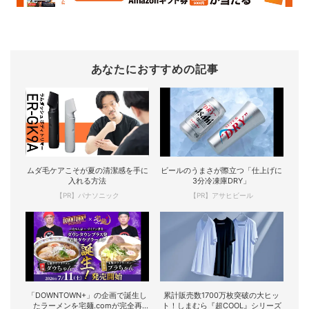
あなたにおすすめの記事
ムダ毛ケアこそが夏の清潔感を手に
ビールのうまさが際立つ「仕上げに
入れる方法
3分冷凍庫DRY」
【PR】パナソニック
【PR】アサヒビール
「DOWNTOWN+」の企画で誕生し
累計販売数1700万枚突破の大ヒッ
たラーメンを宅麺.comが完全再
ト！しまむら『超COOL』シリーズ