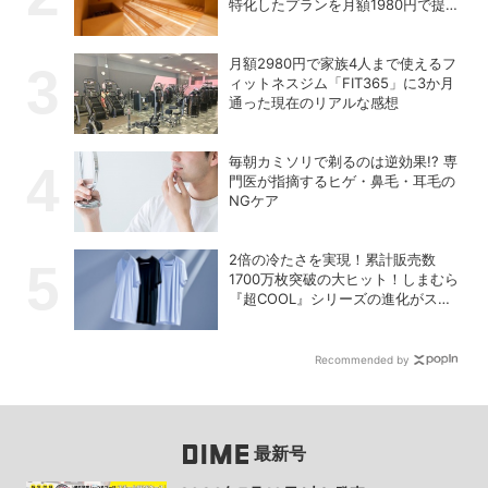
特化したプランを月額1980円で提供
開始
月額2980円で家族4人まで使えるフ
ィットネスジム「FIT365」に3か月
通った現在のリアルな感想
毎朝カミソリで剃るのは逆効果!? 専
門医が指摘するヒゲ・鼻毛・耳毛の
NGケア
2倍の冷たさを実現！累計販売数
1700万枚突破の大ヒット！しまむら
『超COOL』シリーズの進化がスゴ
い！【PR】
Recommended by
最新号