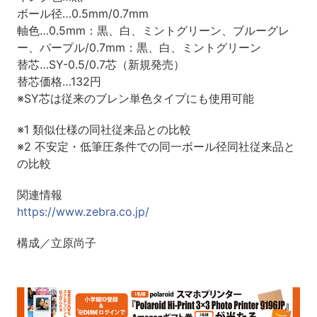
ボール径…0.5mm/0.7mm
軸色…0.5mm：黒、白、ミントグリーン、ブルーグレ
ー、パープル/0.7mm：黒、白、ミントグリーン
替芯…SY-0.5/0.7芯（新規発売）
替芯価格…132円
※SY芯は従来のブレン単色タイプにも使用可能
※1 類似仕様の同社従来品との比較
※2 不安定・低筆圧条件での同一ボール径同社従来品と
の比較
関連情報
https://www.zebra.co.jp/
構成／立原尚子