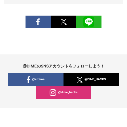
@DIMEのSNSアカウントをフォローしよう！
@atdime
@DIME_HACKS
@dime_hacks