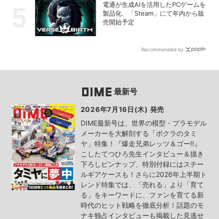
電通が生成AIを活用したPCゲームを
製品化、「Steam」にて年内から販
売開始予定
Recommended by
最新号
2026年7月16日(木) 発売
DIME最新号は、世界の模型・プラモデル
メーカーを大解剖する「ボクラのタミ
ヤ」特集！『爆走兄弟レッツ＆ゴー!!』
こしたてつひろ先生インタビュー＆描き
下ろしピンナップ、特別付録にはスチー
ルギアケースも！さらに2026年上半期ト
レンド特集では、「売れる」より「育て
る」をキーワードに、ファンを育てる新
時代のヒット戦略を徹底分析！話題のモ
ナキ独占インタビューも掲載した見逃せ