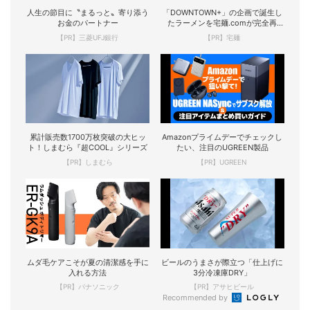
人生の節目に〝まるっと〟寄り添う
「DOWNTOWN+」の企画で誕生し
お金のパートナー
たラーメンを宅麺.comが完全再
現！
【PR】三菱UFJ銀行
【PR】宅麺
累計販売数1700万枚突破の大ヒッ
Amazonプライムデーでチェックし
ト！しまむら『超COOL』シリーズ
たい、注目のUGREEN製品
【PR】しまむら
【PR】UGREEN
ムダ毛ケアこそが夏の清潔感を手に
ビールのうまさが際立つ「仕上げに
入れる方法
3分冷凍庫DRY」
【PR】パナソニック
【PR】アサヒビール
Recommended by