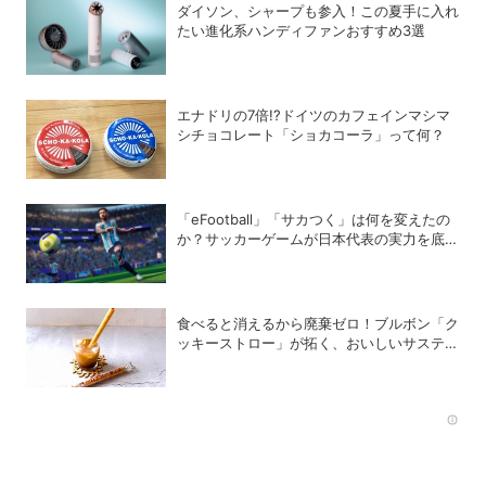
ダイソン、シャープも参入！この夏手に入れ
たい進化系ハンディファンおすすめ3選
エナドリの7倍!?ドイツのカフェインマシマ
シチョコレート「ショカコーラ」って何？
「eFootball」「サカつく」は何を変えたの
か？サッカーゲームが日本代表の実力を底上
げした背景
食べると消えるから廃棄ゼロ！ブルボン「ク
ッキーストロー」が拓く、おいしいサステナ
ビリティ
Rec