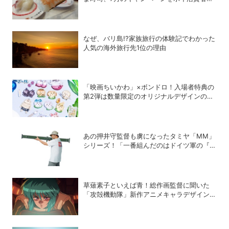
こう攻略する！
なぜ、バリ島!?家族旅行の体験記でわかった
人気の海外旅行先1位の理由
「映画ちいかわ」×ボンドロ！入場者特典の
第2弾は数量限定のオリジナルデザインのボ
ンドロに
あの押井守監督も虜になったタミヤ「MM」
シリーズ！「一番組んだのはドイツ軍の『IV
号戦車』」と思い出を語る
草薙素子といえば青！総作画監督に聞いた
「攻殻機動隊」新作アニメキャラデザインの
こだわり