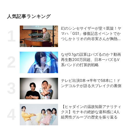
人気記事ランキング
幻のシンセサイザーが堂々凱旋！ヤ
マハ「GS1」修復記念イベントでか
つしかトリオの向谷実さんが胸熱ト
ーク
なぜ0.1gの誤算はバズるのか？動画
再生数200万回超、日本一バズるV
系バンドの打算的戦略
テレビ出演0本→半年で58本に！ド
ンデコルテが語る大ブレイクの裏側
【ヒャダインの温故知新アナリティ
クス】モナキの絶妙な違和感に4人
組男性グループの歴史を振り返る