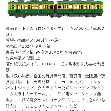
商品名／トミカ（ロングタイプ） 「No.150 江ノ電300
形」
希望小売価格／1045円（税込）
発売日／2024年9月下旬
商品サイズ／幅19×高さ33×奥行き149mm
対象年齢／3歳以上
著作権表記／（C）ＴＯＭＹ 江ノ島電鉄株式会社承認
済
取り扱い場所／全国の玩具専門店、百貨店・量販店の玩
具売り場、トミカ専門店「トミカショップ」、インター
ネットショップ、タカラトミー公式ショッピングサイト
「タカラトミーモール」、「江ノ電グッズショップ藤
沢」、「江ノ電グッズショップ江ノ島」、「ことのいち
鎌倉」、「おもちゃのちょっぺ～」など