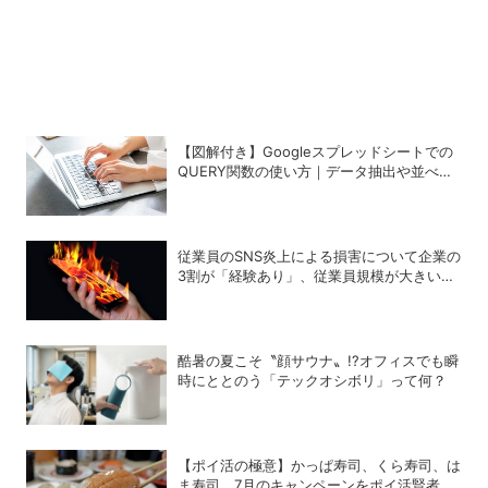
【図解付き】Googleスプレッドシートでの
QUERY関数の使い方｜データ抽出や並べ替
えの方法
従業員のSNS炎上による損害について企業の
3割が「経験あり」、従業員規模が大きいほ
ど経験割合が高い傾向
酷暑の夏こそ〝顔サウナ〟!?オフィスでも瞬
時にととのう「テックオシボリ」って何？
【ポイ活の極意】かっぱ寿司、くら寿司、は
ま寿司、7月のキャンペーンをポイ活賢者は